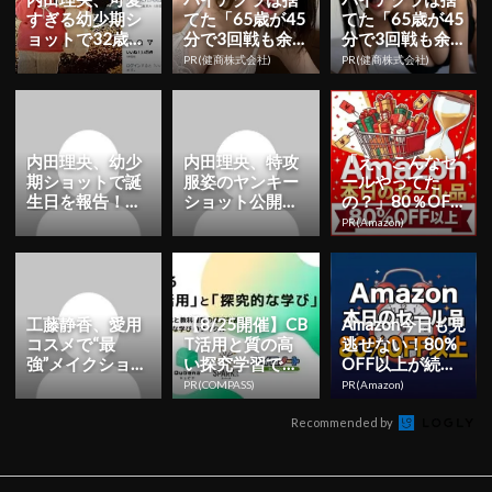
すぎる幼少期シ
てた「65歳が45
てた「65歳が45
ョットで32歳誕
分で3回戦も余
分で3回戦も余
生日を報告！
裕」980円で朝
裕」980円で朝
PR(健商株式会社)
PR(健商株式会社)
「健康に気をつ
まで絶好調！
まで絶好調！
けて楽しく...
内田理央、幼少
内田理央、特攻
「え、こんなセ
期ショットで誕
服姿のヤンキー
ールやってた
生日を報告！フ
ショット公開！
の？」80％OFF
ァン反響「生ま
「史上最高」
以上が続々登
PR(Amazon)
れたときから大
「かっこ可愛す
場！Amazonの本
優勝」「目...
ぎる」 | ...
気が...
工藤静香、愛用
【8/25開催】CB
Amazon今日も見
コスメで“最
T活用と質の高
逃せない！80%
強”メイクショッ
い探究学習で変
OFF以上が続々
ト公開！「すご
わる！次期学習
登場
PR(COMPASS)
PR(Amazon)
く似合ってる」
指導要領を見据
「口元セク...
えた...
Recommended by