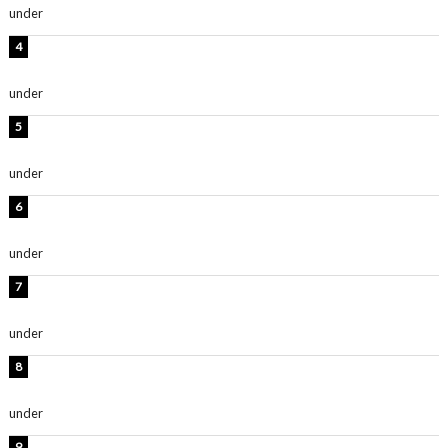
under
ENTERTAINMENT
板野友美、神スタイルのビキニショット公開！「スタイ
ルレベチすぎてやばい」
under
ENTERTAINMENT
西山茉希、夏全開な黒ビキニショット公開！「海似合い
ます」「スタイル抜群」
under
ENTERTAINMENT
岡田紗佳、美ボディ全開のグラビアショット公開！「撃
ち抜かれる美しさ」「色っぽい」
under
ENTERTAINMENT
時東ぁみ、白ビキニの美ボディショット公開！「最高」
「無邪気で可愛い」
under
ENTERTAINMENT
渡辺美優紀、美脚のミニワンピ衣装姿公開！「可愛いぃ
～」「みるきーのピンクコーデは最強」
under
ENTERTAINMENT
熊田曜子、圧巻美ボディのドレス姿公開！「妖艶な美し