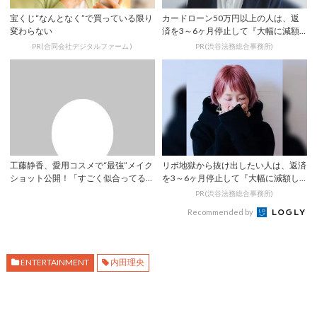
宝くじ“なんとなく”で買っている限り
カードローン50万円以上の人は、返
変わらない
済を3～6ヶ月停止して『大幅に減額
してから返済...
PR(合同会社デジタルファーム )
PR(渋谷法務総合事務所)
工藤静香、愛用コスメで“最強”メイク
リボ地獄から抜け出したい人は、返済
ショット公開！「すごく似合ってる」
を3～6ヶ月停止して『大幅に減額し
「口元セク...
てから返済す...
PR(渋谷法務総合事務所)
Recommended by
ENTERTAINMENT
内田理央