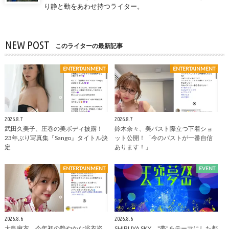
り静と動をあわせ持つライター。
NEW POST
このライターの最新記事
ENTERTAINMENT
ENTERTAINMENT
2026.8.7
2026.8.7
武田久美子、圧巻の美ボディ披露！
鈴木奈々、美バスト際立つ下着ショ
23年ぶり写真集『Sango』タイトル決
ット公開！「今のバストが一番自信
定
あります！」
ENTERTAINMENT
EVENT
2026.8.6
2026.8.6
大島麻衣、今年初の艶やかな浴衣姿
SHIBUYA SKY、"夢"をテーマにした都