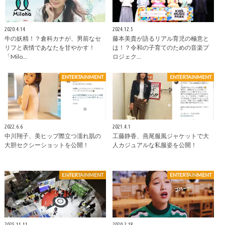
2020.4.14
2024.12.5
牛の妖精！？倉科カナが、男前なセ
藤本美貴が語るリアル育児の極意と
リフと表情であなたを甘やかす！
は！？令和の子育てのための音楽プ
「Milo…
ロジェク…
ENTERTAINMENT
ENTERTAINMENT
2022.6.6
2021.4.1
中川翔子、美ヒップ際立つ濡れ肌の
工藤静香、燕尾服風ジャケットで大
大胆セクシーショットを公開！
人カジュアルな私服姿を公開！
ENTERTAINMENT
ENTERTAINMENT
2025.11.11
2020.2.18