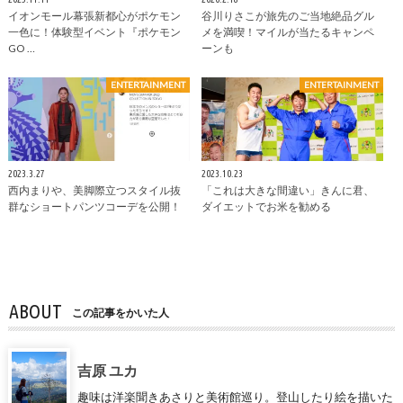
イオンモール幕張新都心がポケモン
谷川りさこが旅先のご当地絶品グル
一色に！体験型イベント『ポケモン
メを満喫！マイルが当たるキャンペ
GO …
ーンも
ENTERTAINMENT
ENTERTAINMENT
2023.3.27
2023.10.23
西内まりや、美脚際立つスタイル抜
「これは大きな間違い」きんに君、
群なショートパンツコーデを公開！
ダイエットでお米を勧める
ABOUT
この記事をかいた人
吉原 ユカ
趣味は洋楽聞きあさりと美術館巡り。登山したり絵を描いた