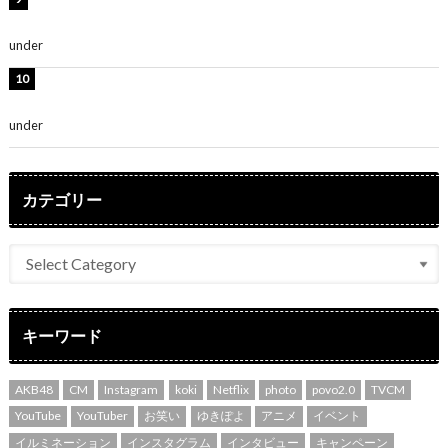
さ」「女神」
under
ENTERTAINMENT
堀未央奈、6年ぶりとなる写真集発売を発表！「今まで
の集大成と、これからの決意が詰まった自信の一冊」
under
ENTERTAINMENT
カテゴリー
キーワード
AKB48
CM
Instagram
koki
Netflix
photo
povo2.0
TVCM
YouTube
YouTuber
お笑い
ゆきぽよ
アニメ
イベント
イルミネーション
インスタグラム
インタビュー
キャンペーン