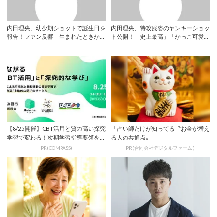
内田理央、幼少期ショットで誕生日を
内田理央、特攻服姿のヤンキーショッ
報告！ファン反響「生まれたときから
ト公開！「史上最高」「かっこ可愛す
大優勝」「目...
ぎる」 | ...
【8/25開催】CBT活用と質の高い探究
「占い師だけが知ってる〝お金が増え
学習で変わる！次期学習指導要領を見
る人の共通点〟」
据えた...
PR(COMPASS)
PR(合同会社デジタルファーム )