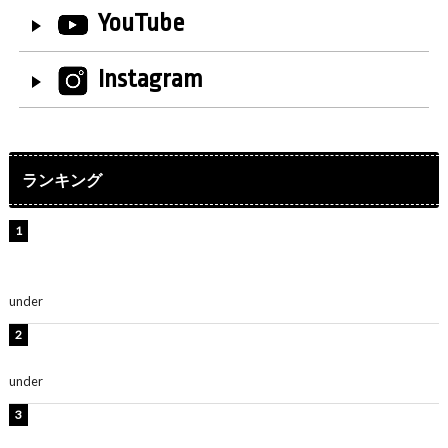
YouTube
Instagram
ランキング
【インタビュー】堀内まり菜＆宮本佳林＆杏ジュリア＆
及川結依「みんなでどこまで高い到達点を目指せるかす
ごく楽しみです！」『スクールアイドルミュージカル』
under
ENTERTAINMENT
板野友美、水着姿の美ボディショット公開！「スタイル
抜群」「最高にセクシー」
under
ENTERTAINMENT
横野すみれ、ビキニ姿のグラビアショット公開！「美し
い」「スタイル最高！」