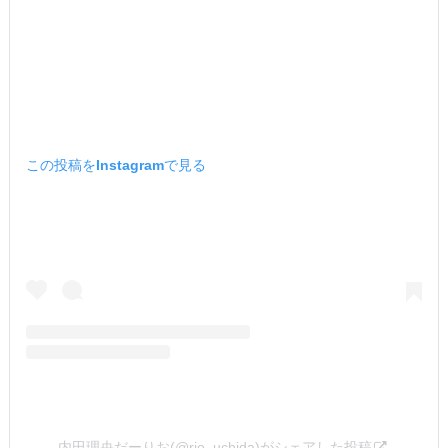
この投稿をInstagramで見る
内田理央だーりお(@rio_uchida)がシェアした投稿