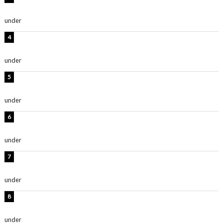
い」「スタイル最高！」
under
ENTERTAINMENT
板野友美、神スタイルのビキニショット公開！「スタイ
ルレベチすぎてやばい」
under
ENTERTAINMENT
西山茉希、夏全開な黒ビキニショット公開！「海似合い
ます」「スタイル抜群」
under
ENTERTAINMENT
岡田紗佳、美ボディ全開のグラビアショット公開！「撃
ち抜かれる美しさ」「色っぽい」
under
ENTERTAINMENT
時東ぁみ、白ビキニの美ボディショット公開！「最高」
「無邪気で可愛い」
under
ENTERTAINMENT
渡辺美優紀、美脚のミニワンピ衣装姿公開！「可愛いぃ
～」「みるきーのピンクコーデは最強」
under
ENTERTAINMENT