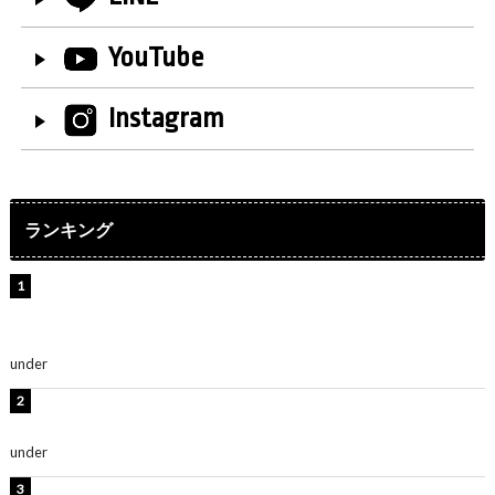
YouTube
Instagram
ランキング
【インタビュー】堀内まり菜＆宮本佳林＆杏ジュリア＆
及川結依「みんなでどこまで高い到達点を目指せるかす
ごく楽しみです！」『スクールアイドルミュージカル』
under
ENTERTAINMENT
板野友美、水着姿の美ボディショット公開！「スタイル
抜群」「最高にセクシー」
under
ENTERTAINMENT
横野すみれ、ビキニ姿のグラビアショット公開！「美し