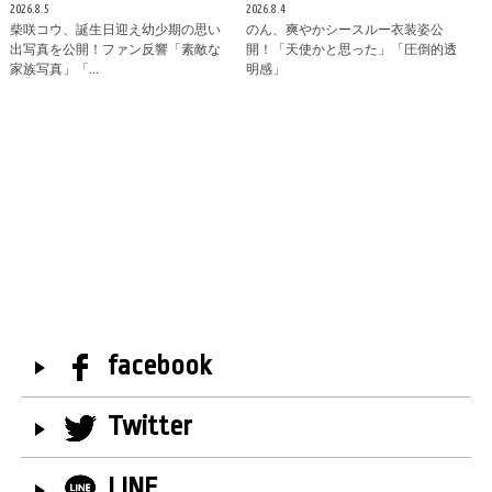
2026.8.5
2026.8.4
柴咲コウ、誕生日迎え幼少期の思い
のん、爽やかシースルー衣装姿公
出写真を公開！ファン反響「素敵な
開！「天使かと思った」「圧倒的透
家族写真」「…
明感」
facebook
Twitter
LINE