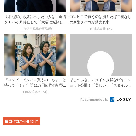
リボ地獄から抜け出したい人は、返済
コンビニで買うのは損！たばこ税なし
を3～6ヶ月停止して『大幅に減額し
の新型タバコが爆売れ中
てから返済す...
PR(渋谷法務総合事務所)
PR(株式会社HAL)
『コンビニでタバコ買うの、ちょっと
ほしのあき、スタイル抜群なビキニシ
待って！！』年間11万円節約の新型
ョット公開！「美しい」「スタイル良
タバコ
すぎ」 | ...
PR(株式会社HAL)
Recommended by
ENTERTAINMENT