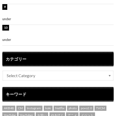
熊田曜子、圧巻美ボディのドレス姿公開！「妖艶な美し
さ」「女神」
under
ENTERTAINMENT
堀未央奈、6年ぶりとなる写真集発売を発表！「今まで
の集大成と、これからの決意が詰まった自信の一冊」
under
ENTERTAINMENT
カテゴリー
キーワード
AKB48
CM
Instagram
koki
Netflix
photo
povo2.0
TVCM
YouTube
YouTuber
お笑い
ゆきぽよ
アニメ
イベント