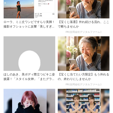
ローラ、ミニ丈ワンピですらり美脚！
【宝くじ落選】外れ続ける流れ、ここ
撮影オフショットに反響「美しすぎ
で断ちませんか
る」 | YE...
PR(合同会社デジタルファーム )
ほしのあき、美ボディ際立つビキニ姿
【宝くじ当てたい方限定】もう外れる
披露！「スタイル女神」「またグラビ
の、終わりにしませんか
アをやって欲...
PR(合同会社デジタルファーム )