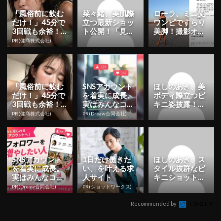
「風俗前に飲む
菜々緒、美肌際
ローラ、ミニ丈
だけ！」45分で
立つ最新ショッ
ワンピですらり
3回戦も余裕！9
ト公開！「見惚
美脚！撮影オフ
80円で朝まで絶
れちゃうまし
ショットに反響
PR(健商株式会社)
好調
た」「ドキッと
「美しすぎる」 |
する美しさ」...
YE...
「風俗前に飲む
SNSアカウント
ほしのあき、美
だけ！」45分で
を着実に成長。
ボディ際立つビ
3回戦も余裕！1
実はみんなココ
キニ姿披露！
日31円で朝まで
使ってます。
「スタイル女
PR(健商株式会社)
PR(Dreaw合同会社)
絶好調
神」「またグラ
ビアをやって
欲...
SNSアカウント
1日だけ働きた
ほしのあき、ス
を着実に成長。
い、を叶える求
タイル抜群なビ
実はみんなココ
人サイト
キニショット公
使ってます。
開！「美しい」
PR(Dreaw合同会社)
PR(ショットワークス)
「スタイル良す
ぎ」 | ...
Recommended by