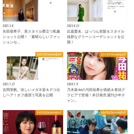
2025.5.8
2023.8.23
矢田亜希子、美スタイル際立つ私服
比嘉愛未、ぱっつん前髪＆スタイル
ショット公開！「素晴らしいファッ
抜群なグリーンコーデショットを公
ションセ…
開！
ENTERTAINMENT
ENTERTAINMENT
2021.7.27
2020.1.9
吉岡里帆、珍しいメガネ姿＆デコ出
乃木坂46の与田祐希が表紙＆巻頭グ
しヘア！オフ感漂う写真を公開
ラビアで登場！本日発売 週刊少年チ
ャン…
ENTERTAINMENT
ENTERTAINMENT