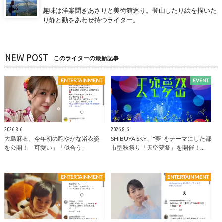
趣味は洋楽聞きあさりと美術館巡り。登山したり絵を描いた
り静と動をあわせ持つライター。
NEW POST
このライターの最新記事
ENTERTAINMENT
EVENT
2026.8.6
2026.8.6
大島麻衣、今年初の艶やかな浴衣姿
SHIBUYA SKY、"夢"をテーマにした都
を公開！「可愛い」「似合う」
市型秋祭り「天空夢祭」を開催！…
ENTERTAINMENT
ENTERTAINMENT