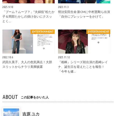
2025.9.10
2023.11.3
「ブーム？ムーブ？」“夫婦役”松たか
明治安田生命 新CMに中村憲剛ら出演
子＆岡部たかしの掛け合いにクスッ
「自分にプレッシャーをかけて」
とく…
ENTERTAINMENT
ENTERTAINMENT
2022.10.6
2025.11.12
武田久美子、大人の色気満点！大胆
『相棒』シリーズ初出演の黒崎レイ
スリットからチラリ美脚披露
ナ、誕生日を迎えたことを報告！
「今年も健…
ABOUT
この記事をかいた人
吉原 ユカ