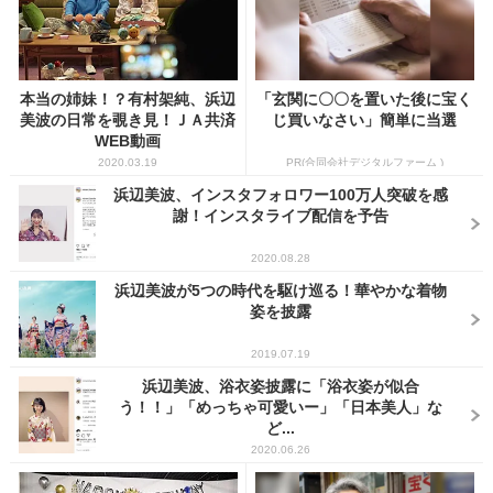
本当の姉妹！？有村架純、浜辺
「玄関に〇〇を置いた後に宝く
美波の日常を覗き見！ＪＡ共済
じ買いなさい」簡単に当選
WEB動画
2020.03.19
PR(合同会社デジタルファーム )
浜辺美波、インスタフォロワー100万人突破を感
謝！インスタライブ配信を予告
2020.08.28
浜辺美波が5つの時代を駆け巡る！華やかな着物
姿を披露
2019.07.19
浜辺美波、浴衣姿披露に「浴衣姿が似合
う！！」「めっちゃ可愛いー」「日本美人」な
ど...
2020.06.26