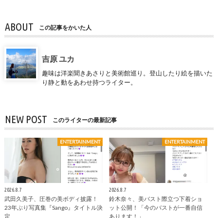
ABOUT
この記事をかいた人
吉原 ユカ
趣味は洋楽聞きあさりと美術館巡り。登山したり絵を描いた
り静と動をあわせ持つライター。
NEW POST
このライターの最新記事
ENTERTAINMENT
ENTERTAINMENT
2026.8.7
2026.8.7
武田久美子、圧巻の美ボディ披露！
鈴木奈々、美バスト際立つ下着ショ
23年ぶり写真集『Sango』タイトル決
ット公開！「今のバストが一番自信
定
あります！」