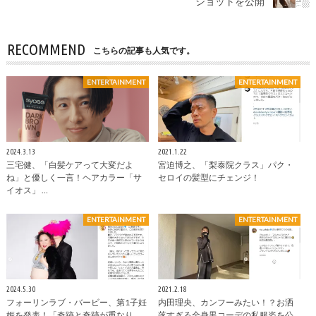
ショットを公開
RECOMMEND
こちらの記事も人気です。
ENTERTAINMENT
ENTERTAINMENT
2024.3.13
2021.1.22
三宅健、「白髪ケアって大変だよ
宮迫博之、「梨泰院クラス」パク・
ね」と優しく一言！ヘアカラー「サ
セロイの髪型にチェンジ！
イオス」 …
ENTERTAINMENT
ENTERTAINMENT
2024.5.30
2021.2.18
フォーリンラブ・バービー、第1子妊
内田理央、カンフーみたい！？お洒
娠を発表！「奇跡と奇跡が重なり、
落すぎる全身黒コーデの私服姿を公