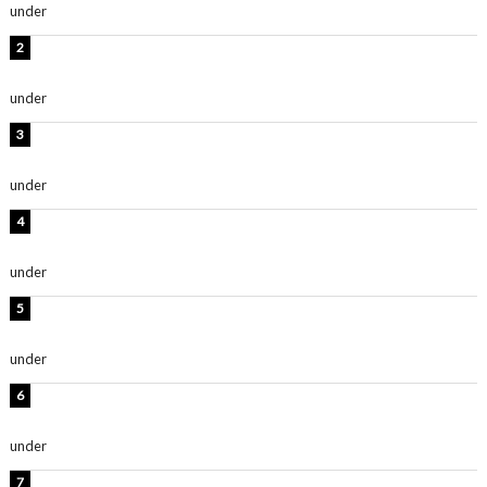
under
ENTERTAINMENT
板野友美、水着姿の美ボディショット公開！「スタイル
抜群」「最高にセクシー」
under
ENTERTAINMENT
横野すみれ、ビキニ姿のグラビアショット公開！「美し
い」「スタイル最高！」
under
ENTERTAINMENT
板野友美、神スタイルのビキニショット公開！「スタイ
ルレベチすぎてやばい」
under
ENTERTAINMENT
西山茉希、夏全開な黒ビキニショット公開！「海似合い
ます」「スタイル抜群」
under
ENTERTAINMENT
岡田紗佳、美ボディ全開のグラビアショット公開！「撃
ち抜かれる美しさ」「色っぽい」
under
ENTERTAINMENT
時東ぁみ、白ビキニの美ボディショット公開！「最高」