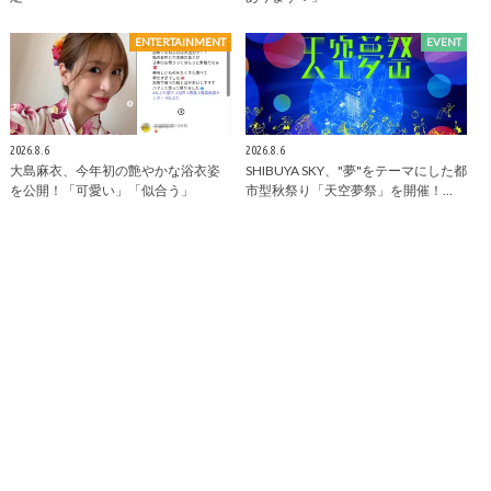
ENTERTAINMENT
EVENT
2026.8.6
2026.8.6
大島麻衣、今年初の艶やかな浴衣姿
SHIBUYA SKY、"夢"をテーマにした都
を公開！「可愛い」「似合う」
市型秋祭り「天空夢祭」を開催！…