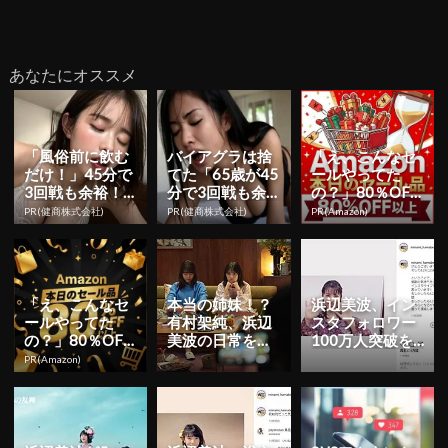
あなたにオススメ
「風俗前に飲む
バイアグラは捨
「え、こんなセ
だけ！」45分で
てた「65歳が45
ールやってた
3回戦も余裕！1
分で3回戦も余
の？」80％OFF
日31円で朝まで
裕」980円で朝
以上が続々登
PR(健商株式会社)
PR(健商株式会社)
PR(Amazon)
絶好調
まで絶好調！
場！Amazonの本
気が...
「え、こんなセ
本当の姉妹！？
浜辺美波、イン
ールやってた
有村架純、浜辺
スタフォロワー
の？」80％OFF
美波の日常を覗
100万人突破を
以上が続々登
き見！ＪＡ共済
感謝！インスタ
PR(Amazon)
場！Amazonの本
WEB動画
ライブ配信を予
気が...
告