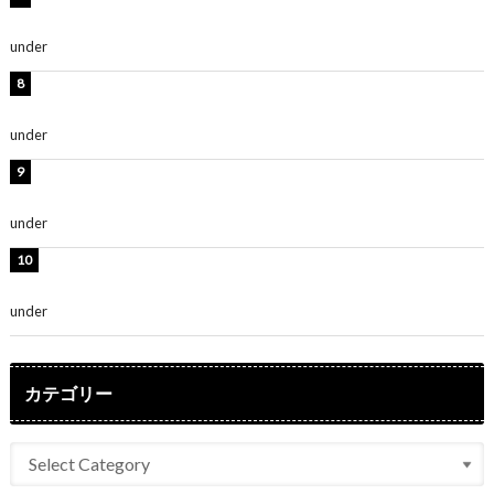
「無邪気で可愛い」
under
ENTERTAINMENT
渡辺美優紀、美脚のミニワンピ衣装姿公開！「可愛いぃ
～」「みるきーのピンクコーデは最強」
under
ENTERTAINMENT
熊田曜子、圧巻美ボディのドレス姿公開！「妖艶な美し
さ」「女神」
under
ENTERTAINMENT
堀未央奈、6年ぶりとなる写真集発売を発表！「今まで
の集大成と、これからの決意が詰まった自信の一冊」
under
ENTERTAINMENT
カテゴリー