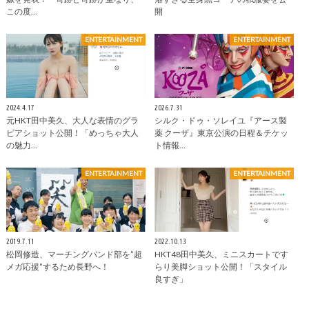
この度…
開
ENTERTAINMENT
ENTERTAINMENT
2024.4.17
2026.7.31
元HKT田中美久、大人な表情のグラ
シルク・ドゥ・ソレイユ『アース製
ビアショット公開！「めっちゃ大人
薬 クーザ』東京公演の日程＆チケッ
の魅力…
ト情報…
ENTERTAINMENT
ENTERTAINMENT
2019.7.11
2022.10.13
松岡修造、マーチングバンド部を”超
HKT48田中美久、ミニスカートです
メガ応援”するため長野へ！
らり美脚ショット公開！「スタイル
良すぎ」