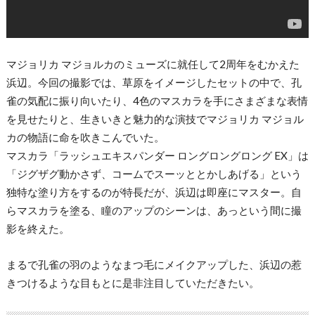
マジョリカ マジョルカのミューズに就任して2周年をむかえた
浜辺。今回の撮影では、草原をイメージしたセットの中で、孔
雀の気配に振り向いたり、4色のマスカラを手にさまざまな表情
を見せたりと、生きいきと魅力的な演技でマジョリカ マジョル
カの物語に命を吹きこんでいた。
マスカラ「ラッシュエキスパンダー ロングロングロング EX」は
「ジグザグ動かさず、コームでスーッととかしあげる」という
独特な塗り方をするのが特長だが、浜辺は即座にマスター。自
らマスカラを塗る、瞳のアップのシーンは、あっという間に撮
影を終えた。
まるで孔雀の羽のようなまつ毛にメイクアップした、浜辺の惹
きつけるような目もとに是非注目していただきたい。