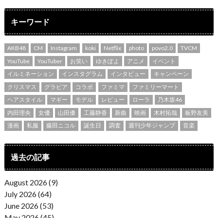
キーワード
AKB48
CM
Instagram
koki
Netflix
photo
povo2.0
TVCM
YouTube
YouTuber
お笑い
ゆきぽよ
アニメ
イベント
イルミネーション
インスタグラム
インタビュー
キャンペーン
クリスマス
グラビア
コラボ
ファミマ
ファミリーマート
ヘアスタイル
マギー
モデル
レビュー
ローラ
乃木坂46
内田理央
女優
山田優
工藤静香
新曲
映画
木村拓哉
板野友美
漫画
私服
藤田ニコル
誕生日
調査
週刊少年ジャンプ
音楽
過去の記事
August 2026 (9)
July 2026 (64)
June 2026 (53)
May 2026 (45)