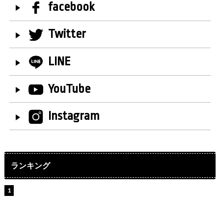
facebook
Twitter
LINE
YouTube
Instagram
ランキング
【インタビュー】堀内まり菜＆宮本佳林＆杏ジュリア＆
及川結依「みんなでどこまで高い到達点を目指せるかす
ごく楽しみです！」『スクールアイドルミュージカル』