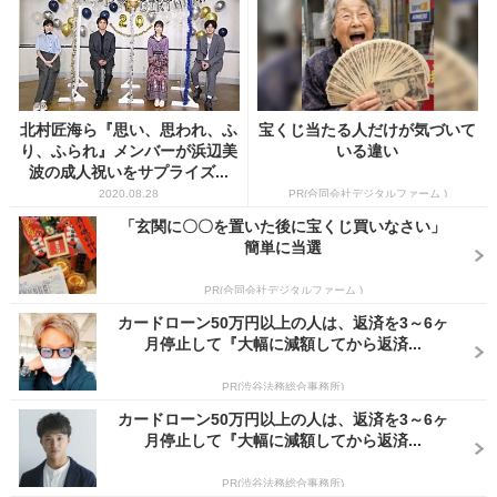
北村匠海ら『思い、思われ、ふ
宝くじ当たる人だけが気づいて
り、ふられ』メンバーが浜辺美
いる違い
波の成人祝いをサプライズ...
2020.08.28
PR(合同会社デジタルファーム )
「玄関に〇〇を置いた後に宝くじ買いなさい」
簡単に当選
PR(合同会社デジタルファーム )
カードローン50万円以上の人は、返済を3～6ヶ
月停止して『大幅に減額してから返済...
PR(渋谷法務総合事務所)
カードローン50万円以上の人は、返済を3～6ヶ
月停止して『大幅に減額してから返済...
PR(渋谷法務総合事務所)