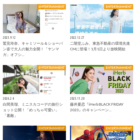
ENTERTAINMENT
ENTERTAINMENT
2023.9.12
2022.12.27
鷲見玲奈、キャミソール＆ショーパ
二階堂ふみ、東急不動産の環境先進
ン姿で大人の魅力全開！「ヤンマ
CMに登場！1月1日より放映開始
ガ」オフシ…
ENTERTAINMENT
ENTERTAINMENT
2026.2.4
2023.11.20
白間美瑠、ミニスカコーデの旅行シ
藤井夏恋『iHerb BLACK FRIDAY
ョット公開！「めっちゃ可愛い」
2023』のキャンペーン…
「素敵」
ENTERTAINMENT
ENTERTAINMENT