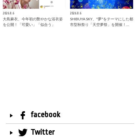
2026.8.6
2026.8.6
大島麻衣、今年初の艶やかな浴衣姿
SHIBUYA SKY、"夢"をテーマにした都
を公開！「可愛い」「似合う」
市型秋祭り「天空夢祭」を開催！…
facebook
Twitter