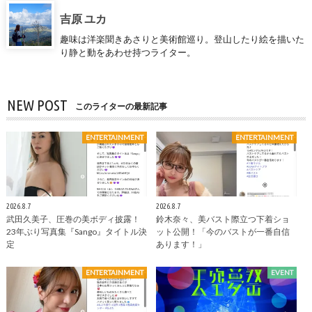
吉原 ユカ
趣味は洋楽聞きあさりと美術館巡り。登山したり絵を描いた
り静と動をあわせ持つライター。
NEW POST
このライターの最新記事
ENTERTAINMENT
ENTERTAINMENT
2026.8.7
2026.8.7
武田久美子、圧巻の美ボディ披露！
鈴木奈々、美バスト際立つ下着ショ
23年ぶり写真集『Sango』タイトル決
ット公開！「今のバストが一番自信
定
あります！」
ENTERTAINMENT
EVENT