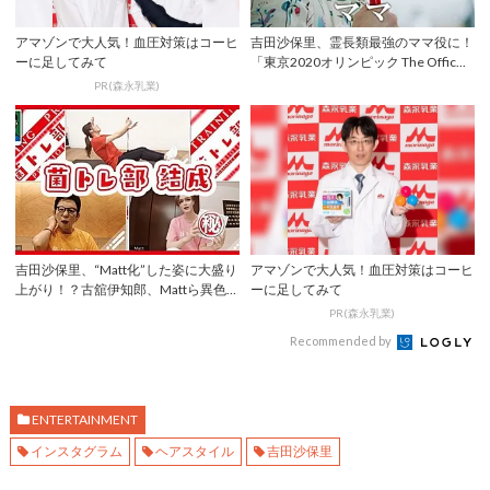
アマゾンで大人気！血圧対策はコーヒ
吉田沙保里、霊長類最強のママ役に！
ーに足してみて
「東京2020オリンピック The Offic...
PR(森永乳業)
吉田沙保里、“Matt化”した姿に大盛り
アマゾンで大人気！血圧対策はコーヒ
上がり！？古舘伊知郎、Mattら異色の
ーに足してみて
3...
PR(森永乳業)
Recommended by
ENTERTAINMENT
インスタグラム
ヘアスタイル
吉田沙保里