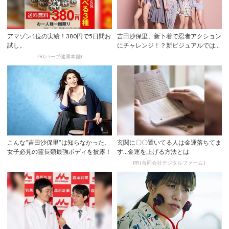
アマゾン1位の実績！380円で5日間お
吉田沙保里、新下着で忍者アクション
試し。
にチャレンジ！？新ビジュアルでは健
康的な美ボデ...
PR(ハーブ健康本舗)
こんな”吉田沙保里”は知らなかった、
玄関に〇〇置いてる人は金運落ちてま
女子必見の霊長類最強ボディを披露！
す…金運を上げる方法とは
PR(合同会社デジタルファーム )