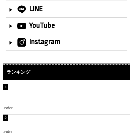
LINE
YouTube
Instagram
ランキング
【インタビュー】堀内まり菜＆宮本佳林＆杏ジュリア＆
及川結依「みんなでどこまで高い到達点を目指せるかす
ごく楽しみです！」『スクールアイドルミュージカル』
under
ENTERTAINMENT
板野友美、水着姿の美ボディショット公開！「スタイル
抜群」「最高にセクシー」
under
ENTERTAINMENT