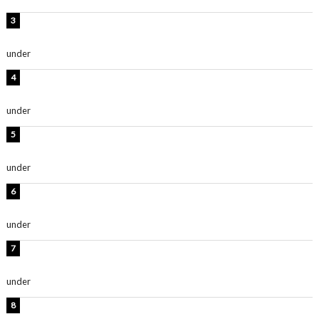
横野すみれ、ビキニ姿のグラビアショット公開！「美し
い」「スタイル最高！」
under
ENTERTAINMENT
板野友美、神スタイルのビキニショット公開！「スタイ
ルレベチすぎてやばい」
under
ENTERTAINMENT
岡田紗佳、美ボディ全開のグラビアショット公開！「撃
ち抜かれる美しさ」「色っぽい」
under
ENTERTAINMENT
西山茉希、夏全開な黒ビキニショット公開！「海似合い
ます」「スタイル抜群」
under
ENTERTAINMENT
時東ぁみ、白ビキニの美ボディショット公開！「最高」
「無邪気で可愛い」
under
ENTERTAINMENT
渡辺美優紀、美脚のミニワンピ衣装姿公開！「可愛いぃ