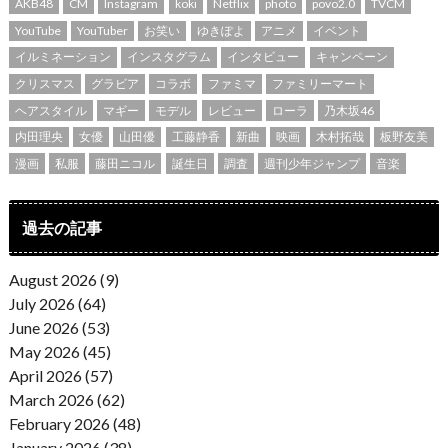
AKB48
CM
Instagram
koki
Netflix
photo
povo2.0
TVCM
YouTube
YouTuber
お笑い
ゆきぽよ
アニメ
イベント
イルミネーション
インスタグラム
インタビュー
キャンペーン
クリスマス
グラビア
コラボ
ファミマ
ファミリーマート
ヘアスタイル
マギー
モデル
レビュー
ローラ
乃木坂46
内田理央
女優
山田優
工藤静香
新曲
映画
木村拓哉
板野友美
漫画
私服
藤田ニコル
誕生日
調査
週刊少年ジャンプ
音楽
過去の記事
August 2026 (9)
July 2026 (64)
June 2026 (53)
May 2026 (45)
April 2026 (57)
March 2026 (62)
February 2026 (48)
January 2026 (38)