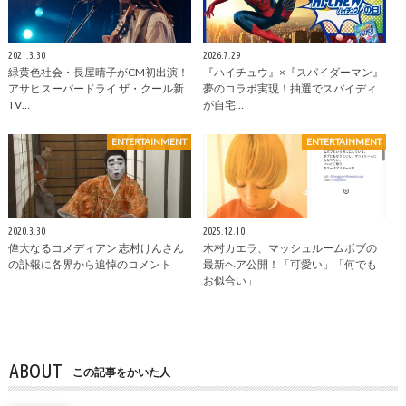
2021.3.30
2026.7.29
緑黄色社会・長屋晴子がCM初出演！
『ハイチュウ』×『スパイダーマン』
アサヒスーパードライ ザ・クール新
夢のコラボ実現！抽選でスパイディ
TV…
が自宅…
ENTERTAINMENT
ENTERTAINMENT
2020.3.30
2025.12.10
偉大なるコメディアン 志村けんさん
木村カエラ、マッシュルームボブの
の訃報に各界から追悼のコメント
最新ヘア公開！「可愛い」「何でも
お似合い」
ABOUT
この記事をかいた人