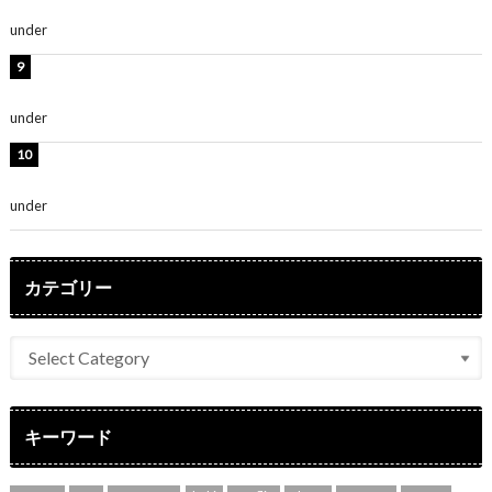
～」「みるきーのピンクコーデは最強」
under
ENTERTAINMENT
熊田曜子、圧巻美ボディのドレス姿公開！「妖艶な美し
さ」「女神」
under
ENTERTAINMENT
堀未央奈、6年ぶりとなる写真集発売を発表！「今まで
の集大成と、これからの決意が詰まった自信の一冊」
under
ENTERTAINMENT
カテゴリー
キーワード