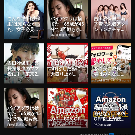
こんな”吉田沙保
バイアグラは捨
吉田沙保里、新
里”は知らなかっ
てた「65歳が45
下着で忍者アク
た、女子必見の
分で3回戦も余
ションにチャレ
霊長類最強ボデ
裕」1日31円で
ンジ！？新ビジ
PR(健商株式会社)
ィを披露！
朝まで絶好調！
ュアルでは健康
的な美ボデ...
吉田沙保里、霊
吉田沙保里、“M
SNSアカウント
長類最強のママ
att化”した姿に
を着実に成長。
役に！「東京20
大盛り上が
実はみんなココ
20オリンピック
り！？古舘伊知
使ってます。
PR(Dreaw合同会社)
The Offic...
郎、Mattら異色
の3...
バイアグラは捨
「え、こんなセ
Amazon今日も見
てた「65歳が45
ールやってた
逃せない！80%
分で3回戦も余
の？」80％OFF
OFF以上が続々
裕」980円で朝
以上が続々登
登場
PR(健商株式会社)
PR(Amazon)
PR(Amazon)
まで絶好調！
場！Amazonの本
気が...
Recommended by