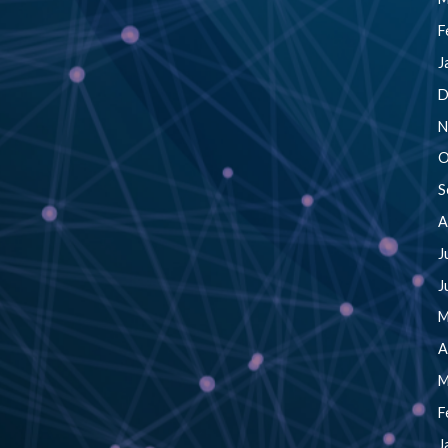
F
J
D
N
O
S
A
J
J
M
A
M
F
J