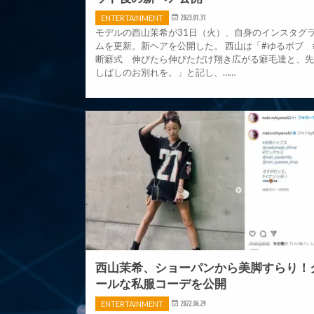
ENTERTAINMENT
2023.01.31
モデルの西山茉希が31日（火）、自身のインスタグ
ムを更新。新ヘアを公開した。 西山は「#ゆるボブ 
断癖式 伸びたら伸びただけ翔き広がる癖毛達と、
しばしのお別れを。」と記し、……
西山茉希、ショーパンから美脚すらり！
ールな私服コーデを公開
ENTERTAINMENT
2022.06.29