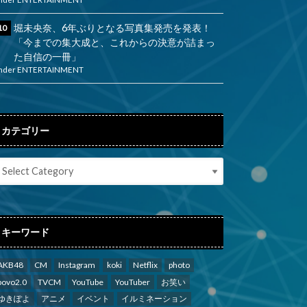
堀未央奈、6年ぶりとなる写真集発売を発表！
「今までの集大成と、これからの決意が詰まっ
た自信の一冊」
nder
ENTERTAINMENT
カテゴリー
キーワード
AKB48
CM
Instagram
koki
Netflix
photo
povo2.0
TVCM
YouTube
YouTuber
お笑い
ゆきぽよ
アニメ
イベント
イルミネーション