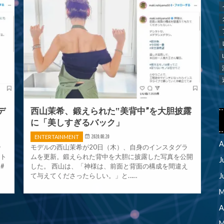
デ
西山茉希、鍛えられた‟美背中”を大胆披露
に「美しすぎるバック」
ENTERTAINMENT
2020.08.20
A
ラ
モデルの西山茉希が20日（木）、自身のインスタグラ
ット
ムを更新。鍛えられた背中を大胆に披露した写真を公開
J
#
した。 西山は、「神様は、前面と背面の構成を間違え
て与えてくださったらしい。」と……
J
M
A
M