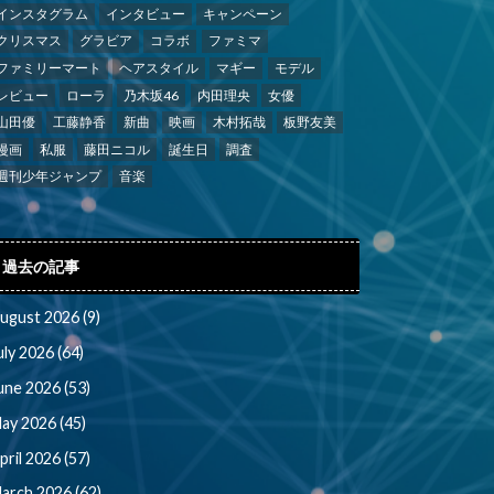
インスタグラム
インタビュー
キャンペーン
クリスマス
グラビア
コラボ
ファミマ
ファミリーマート
ヘアスタイル
マギー
モデル
レビュー
ローラ
乃木坂46
内田理央
女優
山田優
工藤静香
新曲
映画
木村拓哉
板野友美
漫画
私服
藤田ニコル
誕生日
調査
週刊少年ジャンプ
音楽
過去の記事
ugust 2026 (9)
uly 2026 (64)
une 2026 (53)
ay 2026 (45)
pril 2026 (57)
arch 2026 (62)