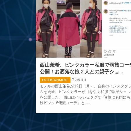
西山茉希、ピンクカラー私服で雨旅コー
公開！お洒落な娘２人との親子ショ...
ENTERTAINMENT
2020.10.19
モデルの西山茉希が19日（月）、自身のインスタグ
ムを更新。ピンクカラーが目を引く私服で親子ショ
を公開した。 西山はハッシュタグで「#旅にも雨にも 
秋ピンク #俺流コーデ」と……