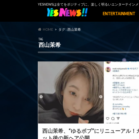
YESNEWSは全てをポジティブに、楽しく明るいエンターテイ
ENTERTAINMENT
HOME
タグ : 西山茉希
TAG
西山茉希
西山茉希、“ゆるボブ”にリニューアル！
ット後の新ヘア公開