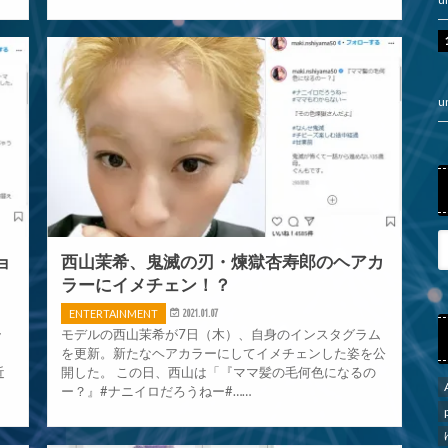
u
ョ
西山茉希、鬼滅の刃・煉獄杏寿郎のヘアカ
ラーにイメチェン！？
ENTERTAINMENT
2021.01.07
ラ
モデルの西山茉希が7日（木）、自身のインスタグラム
。
を更新。新たなヘアカラーにしてイメチェンした姿を公
近
開した。 この日、西山は「『ママ髪の毛何色になるの
ー？』#ナニイロだろうねー#……