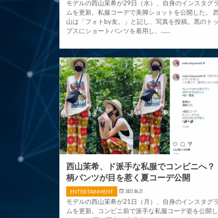
モデルの西山茉希が29日（水）、自身のインスタグ
ムを更新。私服コーデで美脚ショットを公開した。 
山は「フォトby友。」と記し、写真を投稿。黒のト
プスにショートパンツを着用し、……
西山茉希、ド派手な私服でコンビニへ？
柄パンツが目を惹く夏コーデ公開
ENTERTAINMENT
2021.06.21
モデルの西山茉希が21日（月）、自身のインスタグ
ムを更新。コンビニ前で派手な私服コーデ姿を公開