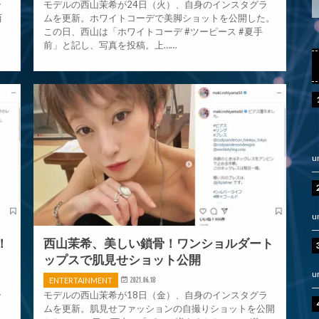
ラ
モデルの西山茉希が24日（火）、自身のインスタグラ
西
ムを更新。ホワイトコーデで美脚ショットを公開した。
ッ
この日、西山は「ホワイトコーデ #ツーピース #夏手
前」と記し、写真を投稿。上……
u
u
！
西山茉希、美しい鎖骨！ワンショルダート
ップスで肌見せショット公開
u
ENTERTAINMENT
2021.06.18
ラ
モデルの西山茉希が18日（金）、自身のインスタグラ
し
ムを更新。肌見せファッションの自撮りショットを公開