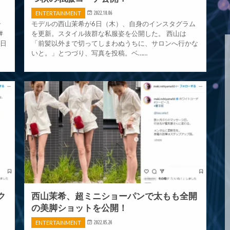
ENTERTAINMENT
2022.10.06
ラ
モデルの西山茉希が6日（木）、自身のインスタグラム
#
を更新。スタイル抜群な私服姿を公開した。 西山は
先日
「前髪以外まで切ってしまわぬうちに、サロンへ行かな
いと。」とつづり、写真を投稿。ベ……
ク
西山茉希、超ミニショーパンで太もも全開
の美脚ショットを公開！
ENTERTAINMENT
2022.05.24