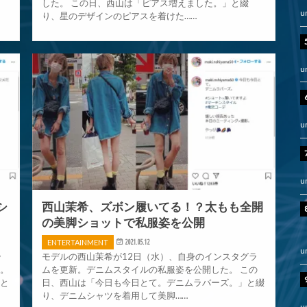
』
した。 この日、西山は「ピアス増えました。」と綴
u
り、星のデザインのピアスを着けた……
u
u
u
シ
西山茉希、ズボン履いてる！？太もも全開
の美脚ショットで私服姿を公開
ENTERTAINMENT
2021.05.12
u
ラ
モデルの西山茉希が12日（水）、自身のインスタグラ
た。
ムを更新。デニムスタイルの私服姿を公開した。 この
」と
日、西山は「今日も今日とて。デニムラバーズ。」と綴
り、デニムシャツを着用して美脚……
u