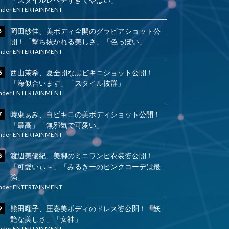
nder
ENTERTAINMENT
岡田紗佳、美ボディ全開のグラビアショット公
開！「撃ち抜かれる美しさ」「色っぽい」
nder
ENTERTAINMENT
西山茉希、夏全開な黒ビキニショット公開！
「海似合います」「スタイル抜群」
nder
ENTERTAINMENT
時東ぁみ、白ビキニの美ボディショット公開！
「最高」「無邪気で可愛い」
nder
ENTERTAINMENT
渡辺美優紀、美脚のミニワンピ衣装姿公開！
「可愛いぃ～」「みるきーのピンクコーデは最
強」
nder
ENTERTAINMENT
熊田曜子、圧巻美ボディのドレス姿公開！「妖
艶な美しさ」「女神」
nder
ENTERTAINMENT