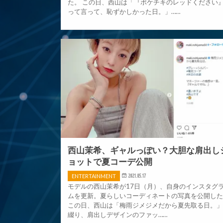
た。 この日、西山は「『ポケチキのレッドください
って言って、恥ずかしかった日。」……
西山茉希、ギャルっぽい？大胆な肩出し
ョットで夏コーデ公開
ENTERTAINMENT
2021.05.17
モデルの西山茉希が17日（月）、自身のインスタグ
ムを更新。夏らしいコーディネートの写真を公開し
この日、西山は「梅雨ジメジメだから夏先取る日。
綴り、肩出しデザインのファッ……