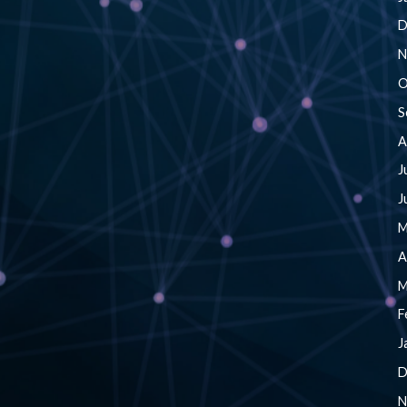
D
N
O
S
A
J
J
M
A
M
F
J
D
N