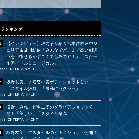
ランキング
【インタビュー】堀内まり菜＆宮本佳林＆杏ジ
ュリア＆及川結依「みんなでどこまで高い到達
点を目指せるかすごく楽しみです！」『スクー
ルアイドルミュージカル』
nder
ENTERTAINMENT
板野友美、水着姿の美ボディショット公開！
「スタイル抜群」「最高にセクシー」
nder
ENTERTAINMENT
横野すみれ、ビキニ姿のグラビアショット公
開！「美しい」「スタイル最高！」
nder
ENTERTAINMENT
板野友美、神スタイルのビキニショット公開！
「スタイルレベチすぎてやばい」