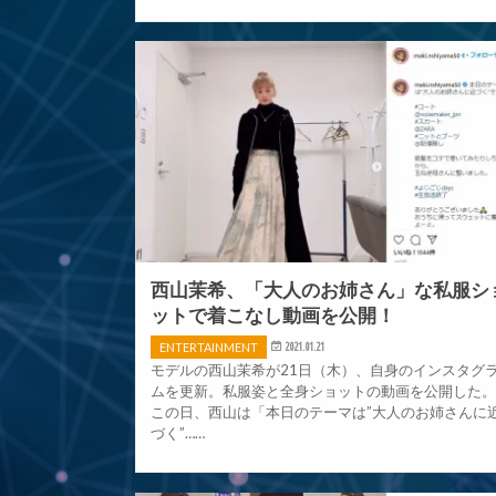
西山茉希、「大人のお姉さん」な私服シ
ットで着こなし動画を公開！
ENTERTAINMENT
2021.01.21
モデルの西山茉希が21日（木）、自身のインスタグ
ムを更新。私服姿と全身ショットの動画を公開した
この日、西山は「本日のテーマは”大人のお姉さんに
づく”……