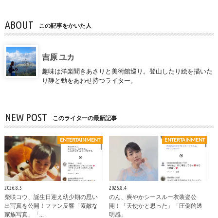
ABOUT
この記事をかいた人
吉原 ユカ
趣味は洋楽聞きあさりと美術館巡り。登山したり絵を描いた
り静と動をあわせ持つライター。
NEW POST
このライターの最新記事
ENTERTAINMENT
ENTERTAINMENT
2026.8.5
2026.8.4
柴咲コウ、誕生日迎え幼少期の思い
のん、爽やかシースルー衣装姿公
出写真を公開！ファン反響「素敵な
開！「天使かと思った」「圧倒的透
家族写真」「…
明感」