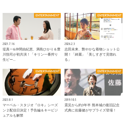
ENTERTAINMENT
ENTERTAINMENT
2021.7.16
2026.2.3
堤真一&仲間由紀恵、満島ひかり＆豊
志田未来、艶やかな着物ショット公
川悦司が初共演！「キリン一番搾り
開！「綺麗」「美しすぎて見惚れ
生ビー…
る」
ENTERTAINMENT
ENTERTAINMENT
2023.8.1
2019.10.5
マーベル・スタジオ『ロキ』シーズ
震災から約3年半 熊本城の復旧記念
ン２配信日決定！予告編＆キービジ
式典に佐藤健がサプライズ登場！
ュアルも解禁