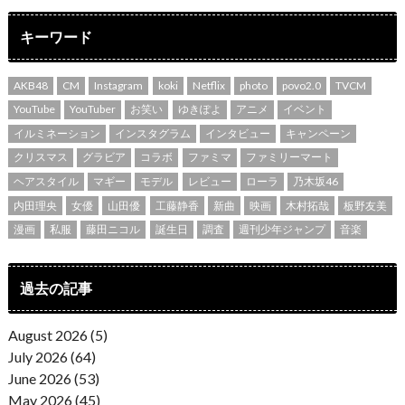
キーワード
AKB48
CM
Instagram
koki
Netflix
photo
povo2.0
TVCM
YouTube
YouTuber
お笑い
ゆきぽよ
アニメ
イベント
イルミネーション
インスタグラム
インタビュー
キャンペーン
クリスマス
グラビア
コラボ
ファミマ
ファミリーマート
ヘアスタイル
マギー
モデル
レビュー
ローラ
乃木坂46
内田理央
女優
山田優
工藤静香
新曲
映画
木村拓哉
板野友美
漫画
私服
藤田ニコル
誕生日
調査
週刊少年ジャンプ
音楽
過去の記事
August 2026 (5)
July 2026 (64)
June 2026 (53)
May 2026 (45)