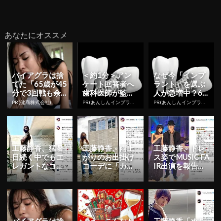
あなたにオススメ
バイアグラは捨
＜約1分＞アン
なぜ今「インプ
てた「65歳が45
ケート回答者へ
ラント」を選ぶ
分で3回戦も余
歯科医師が監修
人が急増中？65
裕」980円で朝
したガイドブッ
歳以上の方は要
PR(健商株式会社)
PR(あんしんインプラント)
PR(あんしんインプラント)
まで絶好調！
クをプレゼン
確認。抜けた歯
ト。65歳以...
の放置は...
工藤静香、猛暑
工藤静香、雨上
工藤静香、ドレ
日続く中でもエ
がりのお出掛け
ス姿でMUSIC FA
レガントなコー
コーデに「カッ
IR出演を報告！
デを披露「ヒラ
コイイ」の声続
貴重なツーショ
ヒラとスカート
出！
ットにも反響
はいいなぁ...