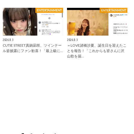
ENTERTAINMENT
ENTERTAINMENT
2026.8.3
2026.8.3
CUTIE STREET真鍋凪咲、ツインテー
＝LOVE諸橋沙夏、誕生日を迎えたこ
ル姿披露にファン歓喜！「最上級に…
とを報告！「これからも皆さんに沢
山歌を届…