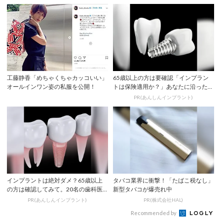
工藤静香「めちゃくちゃカッコいい」
65歳以上の方は要確認「インプラン
オールインワン姿の私服を公開！
トは保険適用か？」あなたに沿った治
療法や費用を...
PR(あんしんインプラント)
インプラントは絶対ダメ？65歳以上
タバコ業界に衝撃！「たばこ税なし」
の方は確認してみて。20名の歯科医
新型タバコが爆売れ中
師監修のガイ...
PR(あんしんインプラント)
PR(株式会社HAL)
Recommended by