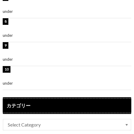
ます」「スタイル抜群」
under
ENTERTAINMENT
岡田紗佳、美ボディ全開のグラビアショット公開！「撃
ち抜かれる美しさ」「色っぽい」
under
ENTERTAINMENT
時東ぁみ、白ビキニの美ボディショット公開！「最高」
「無邪気で可愛い」
under
ENTERTAINMENT
渡辺美優紀、美脚のミニワンピ衣装姿公開！「可愛いぃ
～」「みるきーのピンクコーデは最強」
under
ENTERTAINMENT
カテゴリー