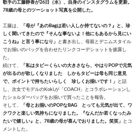
歌手の工藤静香が26日（水）、自身のインスタグラムを更新。
78歳の母とのツーショット写真を公開した。
工藤は、
「母が『あのBagは若い人しか持てないの？』と、珍
しく聞いてきたので『そんな事ないよ！他にもあるから見にい
こうね』と言う事になり」
と書き出し、母親とデニムスタイル
でお揃いのバッグを合わせたリンクコーデショットを披露し
た。
続けて、
「私はタビーくらいの大きさなら、やはりPOPで元気
が出るのが欲しくなりました しかもタビーは母も同じ意見
で、ポイントで持ちたいらしく 珍しくお揃いです！」
と話
し、次女でモデルのKoki,が「COACH」とコラボレーションし
たショルダーバッグをお揃いで買ったことを報告。
そして、
「母とお揃いのPOPなBAG とっても元気が出て、ワ
クワクと楽しい気持ちになりました。『なんだか若くなったみ
たいで嬉しい』と、78歳の母が喜んでおりました。笑笑」
とコ
メントした。