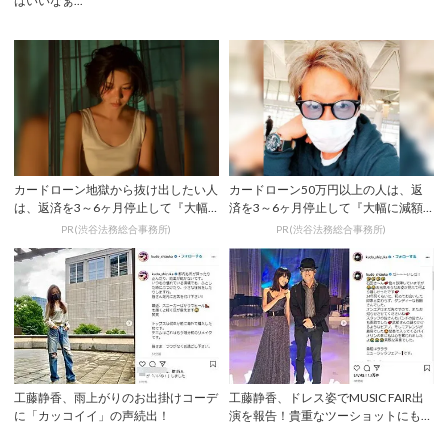
はいいなぁ...
カードローン地獄から抜け出したい人
カードローン50万円以上の人は、返
は、返済を3～6ヶ月停止して『大幅
済を3～6ヶ月停止して『大幅に減額
に減額してか...
してから返済...
PR(渋谷法務総合事務所)
PR(渋谷法務総合事務所)
工藤静香、雨上がりのお出掛けコーデ
工藤静香、ドレス姿でMUSIC FAIR出
に「カッコイイ」の声続出！
演を報告！貴重なツーショットにも反
響