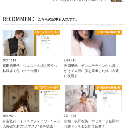
RECOMMEND
こちらの記事も人気です。
ENTERTAINMENT
ENTERTAINMENT
2020.12.10
2020.6.15
篠田麻里子、ウエストの細さ際立つ
吉岡里帆、デコルテラインから肩に
私服姿で冬コーデ公開！
かけて大胆に肌を露出した純白衣装
に反響多…
ENTERTAINMENT
ENTERTAINMENT
2020.9.8
2021.1.20
有吉弘行、インスタフォロワー182万
新婚・板野友美、幸せオーラ全開の
人突破であの‟犬マスク”姿を披露！
花嫁ドレス姿公開で反響！