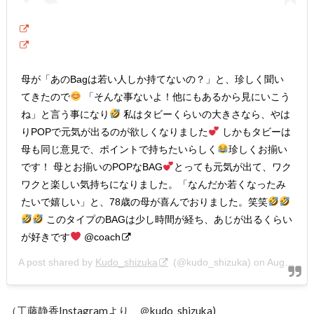
母が「あのBagは若い人しか持てないの？」と、珍しく聞い
てきたので
「そんな事ないよ！他にもあるから見にいこう
ね」と言う事になり
私はタビーくらいの大きさなら、やは
りPOPで元気が出るのが欲しくなりました
しかもタビーは
母も同じ意見で、ポイントで持ちたいらしく
珍しくお揃い
です！ 母とお揃いのPOPなBAG
とっても元気が出て、ワク
ワクと楽しい気持ちになりました。「なんだか若くなったみ
たいで嬉しい」と、78歳の母が喜んでおりました。笑笑
このタイプのBAGは少し時間が経ち、あじが出るくらい
が好きです
@coach
A post shared by
Kudo_shizuka
(@kudo_shizuka) on
Aug 26, 2020 at 12:22am PDT
（工藤静香Instagramより ＠kudo_shizuka)