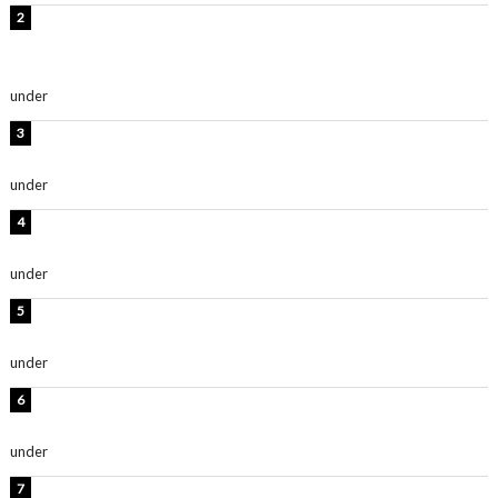
【インタビュー】堀内まり菜＆宮本佳林＆杏ジュリア＆
及川結依「みんなでどこまで高い到達点を目指せるかす
ごく楽しみです！」『スクールアイドルミュージカル』
under
ENTERTAINMENT
板野友美、水着姿の美ボディショット公開！「スタイル
抜群」「最高にセクシー」
under
ENTERTAINMENT
横野すみれ、ビキニ姿のグラビアショット公開！「美し
い」「スタイル最高！」
under
ENTERTAINMENT
時東ぁみ、胸元ざっくり水着のグラビアショット公開！
「綺麗」「爽やかセクシー」
under
ENTERTAINMENT
板野友美、神スタイルのビキニショット公開！「スタイ
ルレベチすぎてやばい」
under
ENTERTAINMENT
西山茉希、夏全開な黒ビキニショット公開！「海似合い