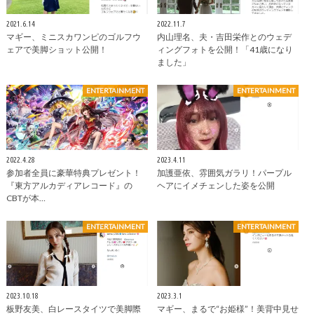
2021.6.14
2022.11.7
マギー、ミニスカワンピのゴルフウ
内山理名、夫・吉田栄作とのウェデ
ェアで美脚ショット公開！
ィングフォトを公開！「41歳になり
ました」
ENTERTAINMENT
ENTERTAINMENT
2022.4.28
2023.4.11
参加者全員に豪華特典プレゼント！
加護亜依、雰囲気ガラリ！パープル
『東方アルカディアレコード』の
ヘアにイメチェンした姿を公開
CBTが本…
ENTERTAINMENT
ENTERTAINMENT
2023.10.18
2023.3.1
板野友美、白レースタイツで美脚際
マギー、まるで“お姫様”！美背中見せ