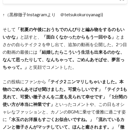
↑（黒柳徹子Instagramより ＠tetsukokuroyanagi)
そして
「初夏の午後におうちでのんびりと編み物をするのもい
いかな」
と話すと、
「面白くなかったからもう一回やる」
とま
さかの自らテイク２を申し出て、追加の動画を公開した。2つ目
の動画の最後には
「結婚したらこういう生活も出来るのかな、
なんて思ったりして、なんちゃって。ごめんあそばせ、夢言っ
ちゃって。」
と笑顔でコメントした。
この投稿にファンから
「テイク2 ニンマリしちゃいました。本
物のごめんあそばせ聞けました。可愛らしいです」「テイク1も
見れて、可愛い徹子さんを二度も見られて幸せです」「1分間の
使い方が本当に神業です」
といったコメントや、この日もオシ
ャレなファッションと、カノンのBGMに乗せて優雅に過ごす姿
に
「水玉のお洋服もすごくお似合いですね。」「流れているカ
ノンと徹子さんがマッチしていて、ほんと癒されます。」「徹