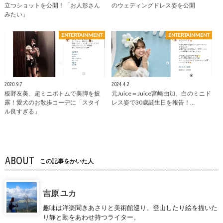
立つショットを公開！「お人形さん
のウェディングドレス姿を公開
みたい」
ENTERTAINMENT
ENTERTAINMENT
2020.9.7
2024.4.2
板野友美、超ミニボトムで美脚を披
元Juice＝Juice宮崎由加、白のミニド
露！愛犬のお散歩コーデに「スタイ
レス姿で30歳誕生日を報告！…
ル良すぎる」
ABOUT
この記事をかいた人
吉原 ユカ
趣味は洋楽聞きあさりと美術館巡り。登山したり絵を描いた
り静と動をあわせ持つライター。