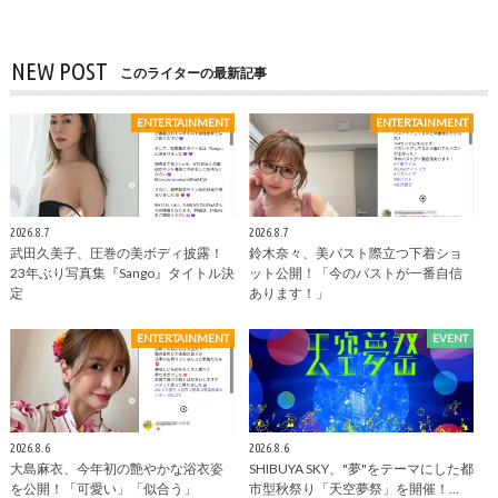
NEW POST
このライターの最新記事
ENTERTAINMENT
ENTERTAINMENT
2026.8.7
2026.8.7
武田久美子、圧巻の美ボディ披露！
鈴木奈々、美バスト際立つ下着ショ
23年ぶり写真集『Sango』タイトル決
ット公開！「今のバストが一番自信
定
あります！」
ENTERTAINMENT
EVENT
2026.8.6
2026.8.6
大島麻衣、今年初の艶やかな浴衣姿
SHIBUYA SKY、"夢"をテーマにした都
を公開！「可愛い」「似合う」
市型秋祭り「天空夢祭」を開催！…