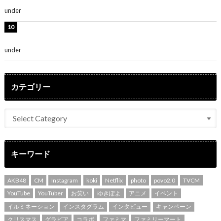
under
ENTERTAINMENT
堀未央奈、6年ぶりとなる写真集発売を発表！「今まで
の集大成と、これからの決意が詰まった自信の一冊」
under
ENTERTAINMENT
カテゴリー
キーワード
AKB48
CM
Instagram
koki
Netflix
photo
povo2.0
TVCM
YouTube
YouTuber
お笑い
ゆきぽよ
アニメ
イベント
イルミネーション
インスタグラム
インタビュー
キャンペーン
クリスマス
グラビア
コラボ
ファミマ
ファミリーマート