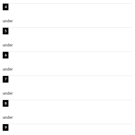
板野友美、神スタイルのビキニショット公開！「スタイ
ルレベチすぎてやばい」
under
ENTERTAINMENT
西山茉希、夏全開な黒ビキニショット公開！「海似合い
ます」「スタイル抜群」
under
ENTERTAINMENT
岡田紗佳、美ボディ全開のグラビアショット公開！「撃
ち抜かれる美しさ」「色っぽい」
under
ENTERTAINMENT
時東ぁみ、白ビキニの美ボディショット公開！「最高」
「無邪気で可愛い」
under
ENTERTAINMENT
渡辺美優紀、美脚のミニワンピ衣装姿公開！「可愛いぃ
～」「みるきーのピンクコーデは最強」
under
ENTERTAINMENT
熊田曜子、圧巻美ボディのドレス姿公開！「妖艶な美し
さ」「女神」