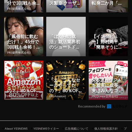
分で3回戦も余
ス製薬 クーザ』
転身二か月「も
裕」980円で朝
東京公演の日程
っと知っていた
PR(健商株式会社)
まで絶好調！
＆チケット情報
だくことを目標
解禁！日...
に」 初ヘア...
「風俗前に飲む
「ぼくらの就
【インタビュ
だけ！」45分で
活」就活業界初
ー】野村周平、
3回戦も余裕！9
のショートドラ
「簡単そうに見
80円で朝まで絶
マシリーズを本
えるけれど、ち
PR(健商株式会社)
好調
日より公開！ | Y
ゃんと伝えない
ESN...
といけない物...
「え、こんなセ
「え、こんなセ
SNSアカウント
ールやってた
ールやってた
を着実に成長。
の？」80％OFF
の？」80％OFF
実はみんなココ
以上が続々登
以上が続々登
使ってます。
PR(Amazon)
PR(Amazon)
PR(Dreaw合同会社)
場！Amazonの本
場！Amazonの本
気が...
気が...
Recommended by
About YESNEWS
YESNEWSライター
広告掲載について
個人情報保護方針
プ