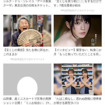
シルク・ドゥ・ソレイユ『アース製薬
「宝くじを買う前に〇〇をするだけで
クーザ』東京公演の日程＆チケット情
す」7億当選者が続出
報解禁！日...
PR(合同会社デジタルファーム )
【宝くじの裏技】当たる側に回るか、
【インタビュー】紫堂るい、転身二か
このままか
月「もっと知っていただくことを目標
に」 初ヘア...
PR(合同会社デジタルファーム )
山田優、超ミニスカートで圧巻の美脚
「たばこ税なし」思わぬ朗報に喫煙者
ショット公開！「ミニお似合い」 | YE
が群がる新型タバコ