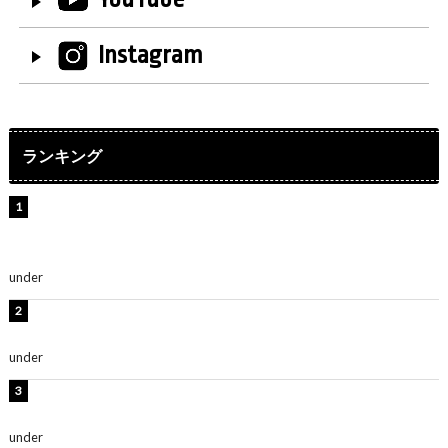
Instagram
ランキング
【インタビュー】堀内まり菜＆宮本佳林＆杏ジュリア＆
及川結依「みんなでどこまで高い到達点を目指せるかす
ごく楽しみです！」『スクールアイドルミュージカル』
under
ENTERTAINMENT
板野友美、水着姿の美ボディショット公開！「スタイル
抜群」「最高にセクシー」
under
ENTERTAINMENT
横野すみれ、ビキニ姿のグラビアショット公開！「美し
い」「スタイル最高！」
under
ENTERTAINMENT