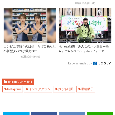
SNE...
PR(株式会社HAL)
コンビニで買うのは損！たばこ税なし
Hareza池袋『みんなのハレ舞台 with
の新型タバコが爆売れ中
AI』でAIがスペシャルパフォーマ...
PR(株式会社HAL)
Recommended by
ENTERTAINMENT
Instagram
インスタグラム
おうち時間
黒柳徹子