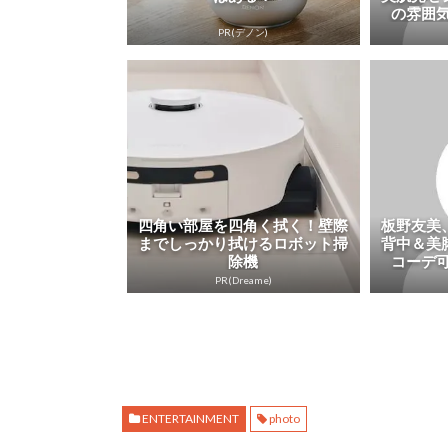
の雰囲気
PR(デノン)
四角い部屋を四角く拭く！壁際
板野友美
までしっかり拭けるロボット掃
背中＆美
除機
コーデ可
PR(Dreame)
ENTERTAINMENT
photo