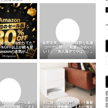
u
こんなセールやってた
板野友美、スタイル抜群な私服
0％OFF以上が続々登
コーデ公開！「私服、かわい
mazonの本気が...
い！」「美人過ぎてやばい」...
PR(Amazon)
、白キャミソール姿の
次に買うならどれがいい？最新
ショット公開！「大人
ロボット掃除機はこんなに進化