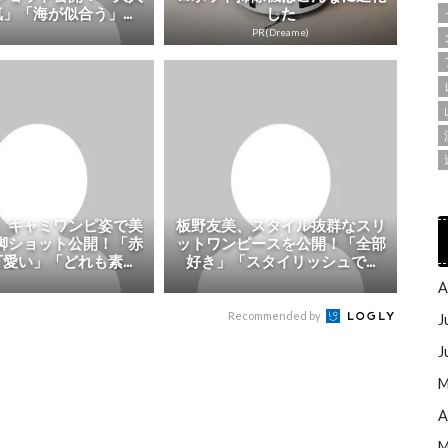
」「海が似合う」...
した
PR(Dreame)
、キャミワンピ姿で美
板野友美、スタイル抜群なスリ
脚ショット公開！「赤
ットワンピースを公開！「全部
愛い」「どれも素...
好き」「スタイリッシュで...
A
Recommended by
J
J
M
A
M