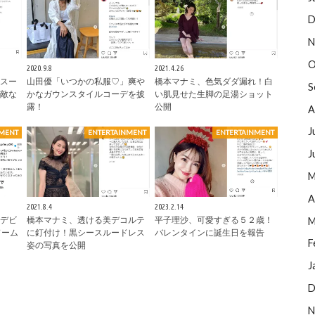
D
N
O
2020.9.8
2021.4.26
スー
山田優「いつかの私服♡」爽や
橋本マナミ、色気ダダ漏れ！白
S
敵な
かなガウンスタイルコーデを披
い肌見せた生脚の足湯ショット
露！
公開
A
J
NMENT
ENTERTAINMENT
ENTERTAINMENT
J
M
A
2021.8.4
2023.2.14
ーデビ
橋本マナミ、透ける美デコルテ
平子理沙、可愛すぎる５２歳！
M
ドーム
に釘付け！黒シースルードレス
バレンタインに誕生日を報告
F
姿の写真を公開
J
D
N