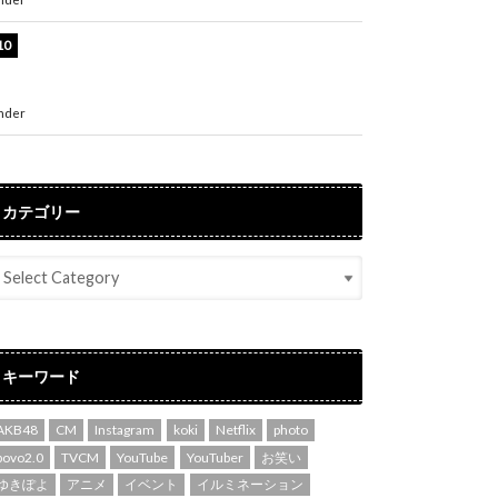
堀未央奈、6年ぶりとなる写真集発売を発表！
「今までの集大成と、これからの決意が詰まっ
た自信の一冊」
nder
ENTERTAINMENT
カテゴリー
キーワード
AKB48
CM
Instagram
koki
Netflix
photo
povo2.0
TVCM
YouTube
YouTuber
お笑い
ゆきぽよ
アニメ
イベント
イルミネーション