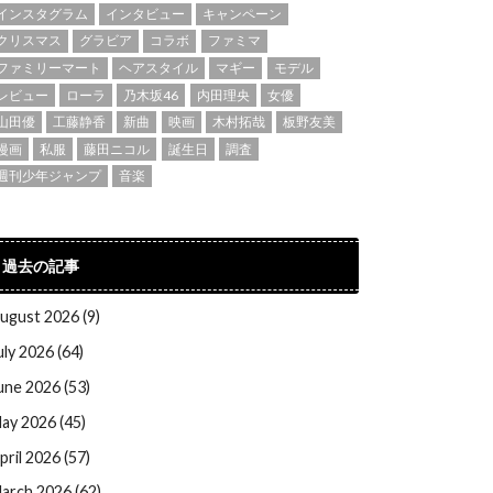
インスタグラム
インタビュー
キャンペーン
クリスマス
グラビア
コラボ
ファミマ
ファミリーマート
ヘアスタイル
マギー
モデル
レビュー
ローラ
乃木坂46
内田理央
女優
山田優
工藤静香
新曲
映画
木村拓哉
板野友美
漫画
私服
藤田ニコル
誕生日
調査
週刊少年ジャンプ
音楽
過去の記事
ugust 2026 (9)
uly 2026 (64)
une 2026 (53)
ay 2026 (45)
pril 2026 (57)
arch 2026 (62)