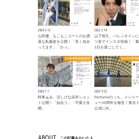
2024.3.12
2022.2.14
山田優、もこもこコートのお洒
山下智久、バレンタインに
落な私服姿を公開！「良く似合
ツ姿でインスタ投稿！「素
ってます」「かっ…
1日を過ごしてく…
ENTERTAINMENT
ENTERTAI
2026.7.1
2025.9.22
時東ぁみ、涼しげな浴衣ショッ
Perfumeのっち、メジャ
ト公開！「似合う」「可愛さ全
ュー20周年を報告！東京
開」
公演に向…
ABOUT
この記事をかいた人