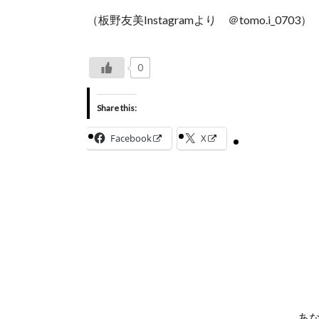
（板野友美Instagramより ＠tomo.i_0703）
0
Share this:
Facebook
X
あ