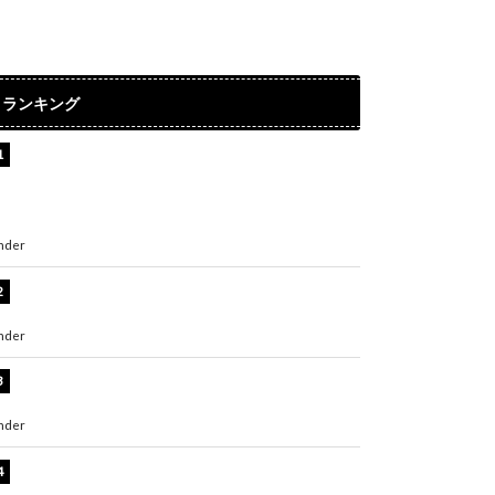
ランキング
【インタビュー】堀内まり菜＆宮本佳林＆杏ジ
ュリア＆及川結依「みんなでどこまで高い到達
点を目指せるかすごく楽しみです！」『スクー
ルアイドルミュージカル』
nder
ENTERTAINMENT
板野友美、水着姿の美ボディショット公開！
「スタイル抜群」「最高にセクシー」
nder
ENTERTAINMENT
横野すみれ、ビキニ姿のグラビアショット公
開！「美しい」「スタイル最高！」
nder
ENTERTAINMENT
板野友美、神スタイルのビキニショット公開！
「スタイルレベチすぎてやばい」