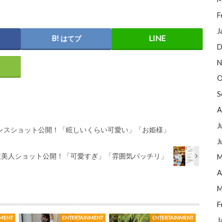
F
J
はてブ
D
N
O
S
A
J
ドレスショット公開！「眩しいくらい可愛い」「お姫様」
J
浴衣美人ショット公開！「可愛すぎ」「雰囲気バッチリ」
M
A
M
F
NMENT
ENTERTAINMENT
ENTERTAINMENT
J