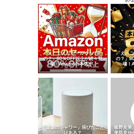
「え、こんなセールやってた
「え、
の？」80％OFF以上が続々登
の？」8
場！Amazonの本気が...
場！A
PR(Amazon)
「音楽のシャワー」浴びたこと
板野友美
はある？
美肌見せ