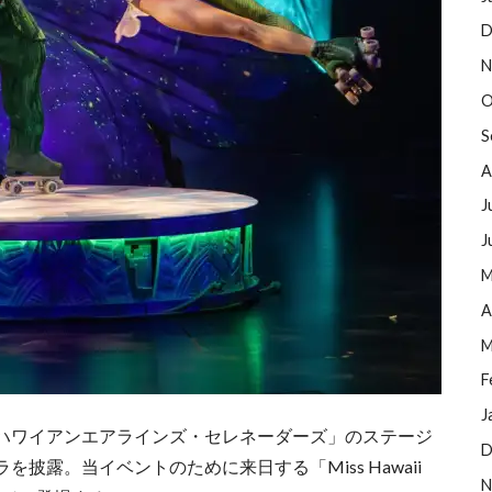
D
N
O
S
A
J
J
M
A
M
F
J
ハワイアンエアラインズ・セレネーダーズ」のステージ
D
披露。当イベントのために来日する「Miss Hawaii
N