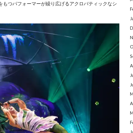
をもつパフォーマーが繰り広げるアクロバティックなシ
F
J
D
N
O
S
A
J
J
M
A
M
F
J