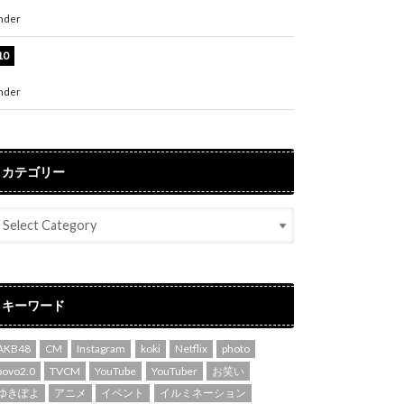
た自信の一冊」
nder
ENTERTAINMENT
吉川愛、艶やかな浴衣姿公開！「綺麗すぎ」
「とっても素敵」
nder
ENTERTAINMENT
カテゴリー
キーワード
AKB48
CM
Instagram
koki
Netflix
photo
povo2.0
TVCM
YouTube
YouTuber
お笑い
ゆきぽよ
アニメ
イベント
イルミネーション