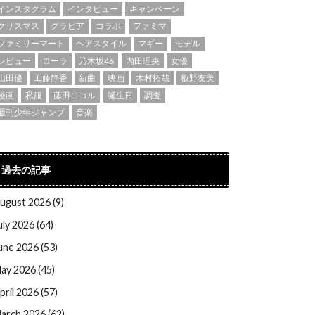
インスタグラム
インタビュー
キャンペーン
クリスマス
グラビア
コラボ
ファミマ
ファミリーマート
ヘアスタイル
マギー
モデル
レビュー
ローラ
乃木坂46
内田理央
女優
山田優
工藤静香
新曲
映画
木村拓哉
板野友美
漫画
私服
藤田ニコル
誕生日
調査
週刊少年ジャンプ
音楽
過去の記事
ugust 2026 (9)
uly 2026 (64)
une 2026 (53)
ay 2026 (45)
pril 2026 (57)
arch 2026 (62)