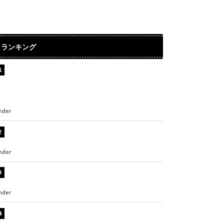
ランキング
【インタビュー】堀内まり菜＆宮本佳林＆杏ジ
ュリア＆及川結依「みんなでどこまで高い到達
点を目指せるかすごく楽しみです！」『スクー
ルアイドルミュージカル』
nder
ENTERTAINMENT
横野すみれ、ビキニ姿のグラビアショット公
開！「美しい」「スタイル最高！」
nder
ENTERTAINMENT
板野友美、神スタイルのビキニショット公開！
「スタイルレベチすぎてやばい」
nder
ENTERTAINMENT
岡田紗佳、美ボディ全開のグラビアショット公
開！「撃ち抜かれる美しさ」「色っぽい」