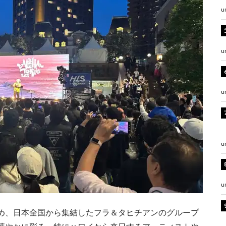
u
u
u
u
u
め、日本全国から集結したフラ＆タヒチアンのグループ