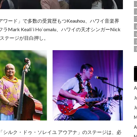
ワード」で多数の受賞歴もつKeauhou、ハワイ音楽界
ark Keali`i Ho`omalu、ハワイの天才シンガーNick
ったステージが目白押し。
A
J
J
M
A
「シルク・ドゥ・ソレイユ アウアナ」のステージは、必
M