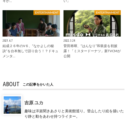
キが…
い」
ENTERTAINMENT
ENTERTAINMENT
2021.6.7
2022.3.24
結成２６年のV６、“なかよしの秘
菅田将暉、“はんなり”和装姿を初披
訣”を台本無しで語り合う！？ドキュ
露！「ミスタードーナツ」新TVCMが
メンタ…
公開
ABOUT
この記事をかいた人
吉原 ユカ
趣味は洋楽聞きあさりと美術館巡り。登山したり絵を描いた
り静と動をあわせ持つライター。