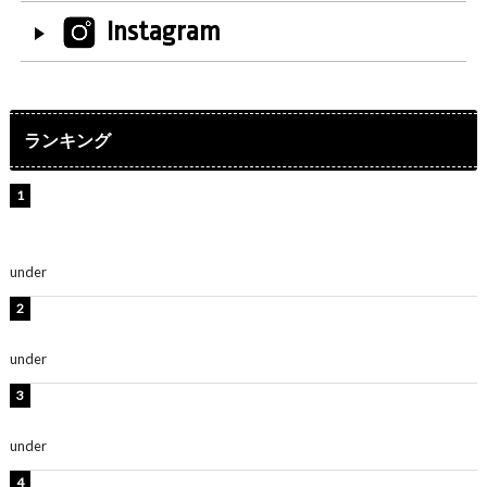
Instagram
ランキング
【インタビュー】堀内まり菜＆宮本佳林＆杏ジュリア＆
及川結依「みんなでどこまで高い到達点を目指せるかす
ごく楽しみです！」『スクールアイドルミュージカル』
under
ENTERTAINMENT
横野すみれ、ビキニ姿のグラビアショット公開！「美し
い」「スタイル最高！」
under
ENTERTAINMENT
板野友美、神スタイルのビキニショット公開！「スタイ
ルレベチすぎてやばい」
under
ENTERTAINMENT
岡田紗佳、美ボディ全開のグラビアショット公開！「撃