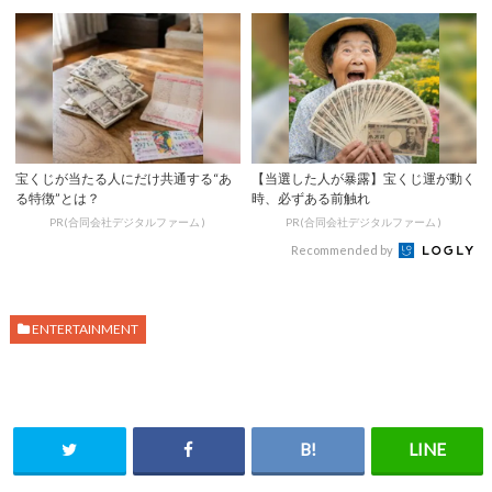
宝くじが当たる人にだけ共通する“あ
【当選した人が暴露】宝くじ運が動く
る特徴”とは？
時、必ずある前触れ
PR(合同会社デジタルファーム )
PR(合同会社デジタルファーム )
Recommended by
ENTERTAINMENT