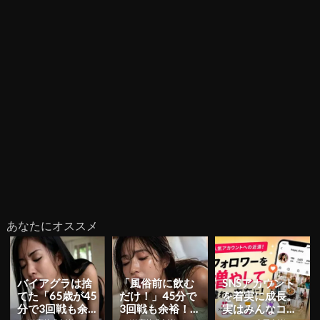
あなたにオススメ
バイアグラは捨
「風俗前に飲む
SNSアカウント
てた「65歳が45
だけ！」45分で
を着実に成長。
分で3回戦も余
3回戦も余裕！9
実はみんなココ