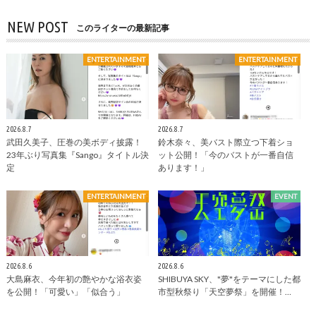
NEW POST
このライターの最新記事
ENTERTAINMENT
ENTERTAINMENT
2026.8.7
2026.8.7
武田久美子、圧巻の美ボディ披露！
鈴木奈々、美バスト際立つ下着ショ
23年ぶり写真集『Sango』タイトル決
ット公開！「今のバストが一番自信
定
あります！」
ENTERTAINMENT
EVENT
2026.8.6
2026.8.6
大島麻衣、今年初の艶やかな浴衣姿
SHIBUYA SKY、"夢"をテーマにした都
を公開！「可愛い」「似合う」
市型秋祭り「天空夢祭」を開催！…