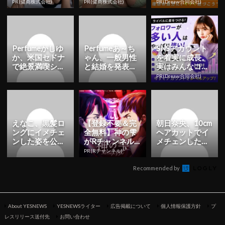
裕」980円で朝
80円で朝まで絶
使ってます。
PR(健商株式会社)
PR(健商株式会社)
PR(Dreaw合同会社)
まで絶好調！
好調
Perfumeかしゆ
Perfumeあ～ち
SNSアカウント
か、米国セドナ
ゃん、一般男性
を着実に成長。
で絶景満喫ショ
と結婚を発表！
実はみんなココ
ット公開！「自
お相手は「心か
使ってます。
PR(Dreaw合同会社)
然が似合う」
ら応援してくれ
「MV...
てい...
えなこ、黒髪ロ
【登録不要＆完
朝日奈央、10cm
ングにイメチェ
全無料】神の雫
ヘアカットでイ
ンした姿を公
がRチャンネル
メチェンした姿
開！「可愛すぎ
で見放題
公開！「めっち
PR(Rチャンネル)
る」「透明感ス
ゃ可愛い」「最
ゴい」 | ...
高に似...
Recommended by
About YESNEWS
YESNEWSライター
広告掲載について
個人情報保護方針
プ
レスリリース送付先
お問い合わせ