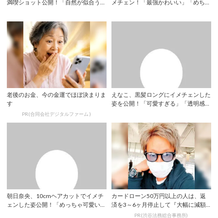
満喫ショット公開！「自然が似合う」
メチェン！「最強かわいい」「めちゃ
「MV...
めちゃ似合...
老後のお金、今の金運でほぼ決まりま
えなこ、黒髪ロングにイメチェンした
す
姿を公開！「可愛すぎる」「透明感ス
ゴい」 | ...
PR(合同会社デジタルファーム )
朝日奈央、10cmヘアカットでイメチ
カードローン50万円以上の人は、返
ェンした姿公開！「めっちゃ可愛い」
済を3～6ヶ月停止して『大幅に減額
「最高に似...
してから返済...
PR(渋谷法務総合事務所)