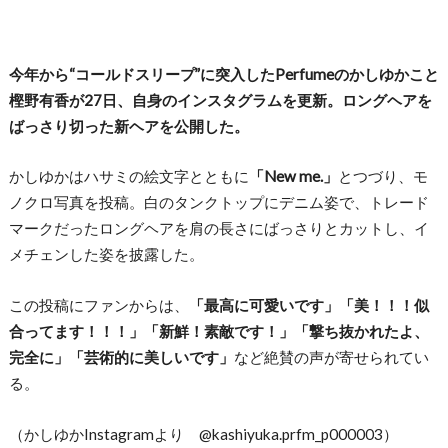
今年から“コールドスリープ”に突入したPerfumeのかしゆかこと
樫野有香が27日、自身のインスタグラムを更新。ロングヘアを
ばっさり切った新ヘアを公開した。
かしゆかはハサミの絵文字とともに
「New me.」
とつづり、モ
ノクロ写真を投稿。白のタンクトップにデニム姿で、トレード
マークだったロングヘアを肩の長さにばっさりとカットし、イ
メチェンした姿を披露した。
この投稿にファンからは、
「最高に可愛いです」「美！！！似
合ってます！！！」「新鮮！素敵です！」「撃ち抜かれたよ、
完全に」「芸術的に美しいです」
など絶賛の声が寄せられてい
る。
（かしゆかInstagramより @kashiyuka.prfm_p000003）