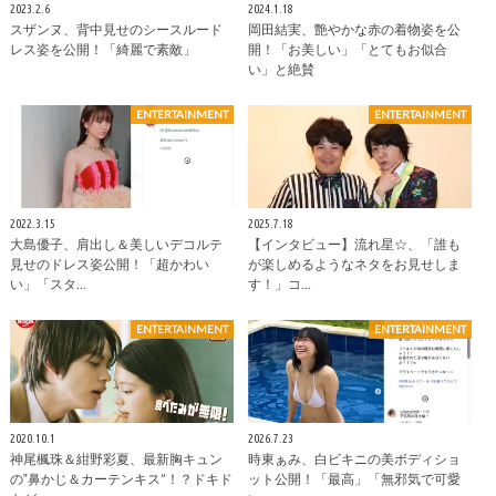
2023.2.6
2024.1.18
スザンヌ、背中見せのシースルード
岡田結実、艶やかな赤の着物姿を公
レス姿を公開！「綺麗で素敵」
開！「お美しい」「とてもお似合
い」と絶賛
ENTERTAINMENT
ENTERTAINMENT
2022.3.15
2025.7.18
大島優子、肩出し＆美しいデコルテ
【インタビュー】流れ星☆、「誰も
見せのドレス姿公開！「超かわい
が楽しめるようなネタをお見せしま
い」「スタ…
す！」コ…
ENTERTAINMENT
ENTERTAINMENT
2020.10.1
2026.7.23
神尾楓珠＆紺野彩夏、最新胸キュン
時東ぁみ、白ビキニの美ボディショ
の‟鼻かじ＆カーテンキス”！？ドキド
ット公開！「最高」「無邪気で可愛