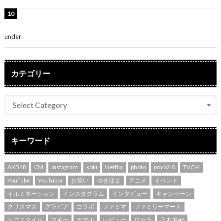
吉川愛、艶やかな浴衣姿公開！「綺麗すぎ」「とっても
素敵」
under
ENTERTAINMENT
カテゴリー
キーワード
AKB48
CM
Instagram
koki
Netflix
photo
povo2.0
TVCM
YouTube
YouTuber
お笑い
ゆきぽよ
アニメ
イベント
イルミネーション
インスタグラム
インタビュー
キャンペーン
クリスマス
グラビア
コラボ
ファミマ
ファミリーマート
ヘアスタイル
マギー
モデル
レビュー
ローラ
乃木坂46