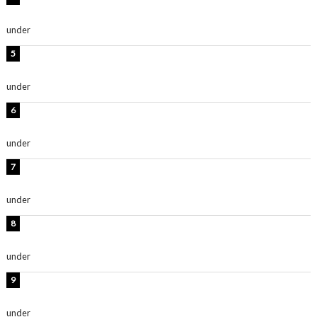
ち抜かれる美しさ」「色っぽい」
under
ENTERTAINMENT
西山茉希、夏全開な黒ビキニショット公開！「海似合い
ます」「スタイル抜群」
under
ENTERTAINMENT
時東ぁみ、白ビキニの美ボディショット公開！「最高」
「無邪気で可愛い」
under
ENTERTAINMENT
渡辺美優紀、美脚のミニワンピ衣装姿公開！「可愛いぃ
～」「みるきーのピンクコーデは最強」
under
ENTERTAINMENT
熊田曜子、圧巻美ボディのドレス姿公開！「妖艶な美し
さ」「女神」
under
ENTERTAINMENT
堀未央奈、6年ぶりとなる写真集発売を発表！「今まで
の集大成と、これからの決意が詰まった自信の一冊」
under
ENTERTAINMENT