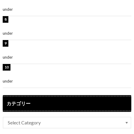
「無邪気で可愛い」
under
ENTERTAINMENT
渡辺美優紀、美脚のミニワンピ衣装姿公開！「可愛いぃ
～」「みるきーのピンクコーデは最強」
under
ENTERTAINMENT
熊田曜子、圧巻美ボディのドレス姿公開！「妖艶な美し
さ」「女神」
under
ENTERTAINMENT
堀未央奈、6年ぶりとなる写真集発売を発表！「今まで
の集大成と、これからの決意が詰まった自信の一冊」
under
ENTERTAINMENT
カテゴリー