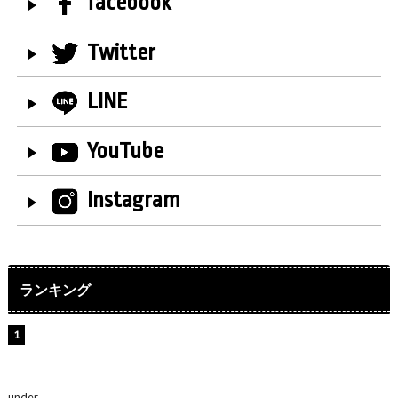
facebook
Twitter
LINE
YouTube
Instagram
ランキング
【インタビュー】堀内まり菜＆宮本佳林＆杏ジュリア＆
及川結依「みんなでどこまで高い到達点を目指せるかす
ごく楽しみです！」『スクールアイドルミュージカル』
under
ENTERTAINMENT