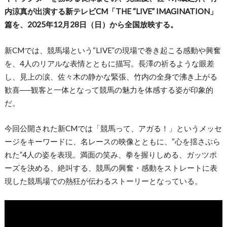
内涼真が出演する新テレビCM「THE “LIVE” IMAGINATION」
篇を、2025年12月28日（日）から全国放映する。
新CMでは、競馬場という“LIVE”の現場で巻き起こる感動や興奮
を、4人のリアルな表情とともに描写。長澤の祈るような眼差
し、見上の涙、佐々木の静かな緊張、竹内の全身で沸き上がる
歓喜──観客と一体となって競馬の魅力を体感する姿が印象的
だ。
今回公開された新CMでは「競馬って、アガる！」というメッセ
ージをキーワードに、名レースの映像とともに、“心を揺さぶら
れた”4人の姿を表現。満面の笑み、拳を握りしめる、ガッツポ
ーズを決める、絶叫する、競馬の興奮・感動をストレートに表
現した競馬場での熱狂が伝わるストーリーとなっている。