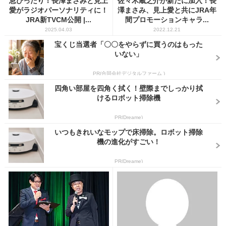
息ぴったり！長澤まさみと見上
佐々木蔵之介が新たに加入！長
愛がラジオパーソナリティに！
澤まさみ、見上愛と共にJRA年
JRA新TVCM公開 |...
間プロモーションキャラ...
2025.04.03
2022.12.21
宝くじ当選者「〇〇をやらずに買うのはもった
いない」
PR(合同会社デジタルファーム )
四角い部屋を四角く拭く！壁際までしっかり拭
けるロボット掃除機
PR(Dreame)
いつもきれいなモップで床掃除。ロボット掃除
機の進化がすごい！
PR(Dreame)