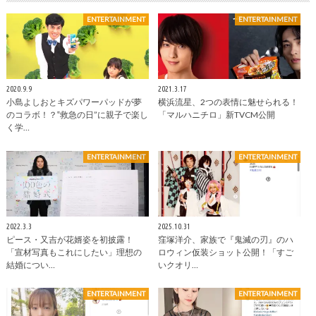
ENTERTAINMENT
ENTERTAINMENT
2020.9.9
2021.3.17
小島よしおとキズパワーパッドが夢
横浜流星、2つの表情に魅せられる！
のコラボ！？‟救急の日”に親子で楽し
「マルハニチロ」新TVCM公開
く学…
ENTERTAINMENT
ENTERTAINMENT
2022.3.3
2025.10.31
ピース・又吉が花婿姿を初披露！
窪塚洋介、家族で『鬼滅の刃』のハ
「宣材写真もこれにしたい」理想の
ロウィン仮装ショット公開！「すご
結婚につい…
いクオリ…
ENTERTAINMENT
ENTERTAINMENT