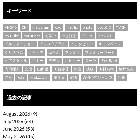
キーワード
AKB48
CM
Instagram
koki
Netflix
photo
povo2.0
TVCM
YouTube
YouTuber
お笑い
ゆきぽよ
アニメ
イベント
イルミネーション
インスタグラム
インタビュー
キャンペーン
クリスマス
グラビア
コラボ
ファミマ
ファミリーマート
ヘアスタイル
マギー
モデル
レビュー
ローラ
乃木坂46
内田理央
女優
山田優
工藤静香
新曲
映画
木村拓哉
板野友美
漫画
私服
藤田ニコル
誕生日
調査
週刊少年ジャンプ
音楽
過去の記事
August 2026 (9)
July 2026 (64)
June 2026 (53)
May 2026 (45)