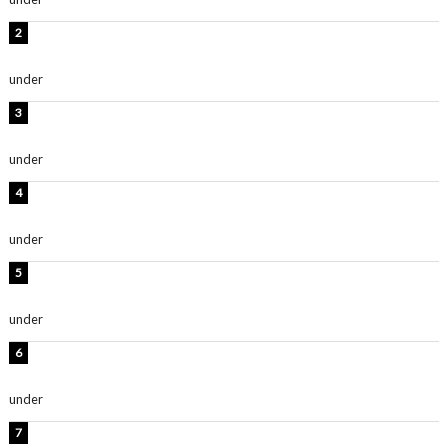
板野友美、水着姿の美ボディショット公開！「スタイル
抜群」「最高にセクシー」
under
ENTERTAINMENT
横野すみれ、ビキニ姿のグラビアショット公開！「美し
い」「スタイル最高！」
under
ENTERTAINMENT
板野友美、神スタイルのビキニショット公開！「スタイ
ルレベチすぎてやばい」
under
ENTERTAINMENT
西山茉希、夏全開な黒ビキニショット公開！「海似合い
ます」「スタイル抜群」
under
ENTERTAINMENT
岡田紗佳、美ボディ全開のグラビアショット公開！「撃
ち抜かれる美しさ」「色っぽい」
under
ENTERTAINMENT
時東ぁみ、白ビキニの美ボディショット公開！「最高」