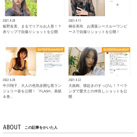
2021.4.28
2023.4.11
板野友美、まるでリアルお人形！？
桐谷美玲、お洒落シースルーワンピ
赤リップで自撮りショットを公開
ースで自撮りショットを公開！
ENTERTAINMENT
ENTERTAINMENT
2022.6.28
2021.4.22
中川翔子、大人の色気全開な黒ラン
大政絢、寝起きのすっぴん！？ベラ
ジェリー姿を公開！「FLASH」表紙
ンダで愛犬との仲良しショットを公
＆巻…
開
ABOUT
この記事をかいた人