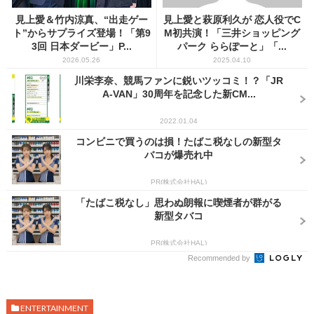
見上愛＆竹内涼真、“出走ゲー
見上愛と萩原利久が 恋人役でC
ト”からサプライズ登場！「第9
M初共演！「三井ショッピング
3回 日本ダービー」P...
パーク ららぽーと」「...
2026.05.26
2025.04.10
川栄李奈、競馬ファンに鋭いツッコミ！？「JR
A-VAN」30周年を記念した新CM...
2022.01.04
コンビニで買うのは損！たばこ税なしの新型タ
バコが爆売れ中
PR(株式会社HAL)
「たばこ税なし」思わぬ朗報に喫煙者が群がる
新型タバコ
PR(株式会社HAL)
Recommended by
ENTERTAINMENT