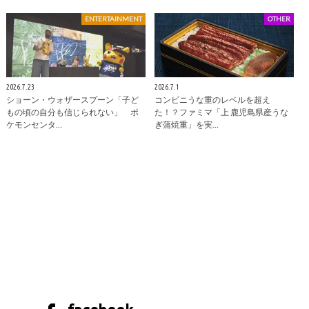
ENTERTAINMENT
OTHER
2026.7.23
2026.7.1
ショーン・ウォザースプーン「子ど
コンビニうな重のレベルを超え
もの頃の自分も信じられない」 ポ
た！？ファミマ「上 鹿児島県産うな
ケモンセンタ…
ぎ蒲焼重」を実…