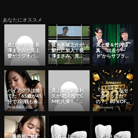
あなたにオススメ
息ぴったり！長
佐々木蔵之介が
見上愛＆竹内涼
澤まさみと見上
新たに加入！長
真、“出走ゲー
愛がラジオパー
澤まさみ、見上
ト”からサプライ
ソナリティに！J
愛と共にJRA年
ズ登場！「第93
RA新TVCM公開
間プロモーショ
回 日本ダービ
|...
ンキャラ...
ー」P...
バイアグラは捨
見上愛と萩原利
「え、こんなセ
てた「65歳が45
久が 恋人役でC
ールやってた
分で3回戦も余
M初共演！「三
の？」80％OFF
裕」980円で朝
井ショッピング
以上が続々登
PR(健商株式会社)
PR(Amazon)
まで絶好調！
パーク ららぽー
場！Amazonの本
と」「...
気が...
「風俗前に飲む
65歳以上の方は
＜約1分＞アン