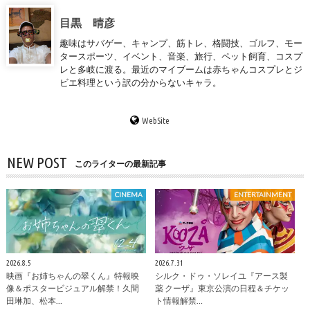
目黒 晴彦
趣味はサバゲー、キャンプ、筋トレ、格闘技、ゴルフ、モー
タースポーツ、イベント、音楽、旅行、ペット飼育、コスプ
レと多岐に渡る。最近のマイブームは赤ちゃんコスプレとジ
ビエ料理という訳の分からないキャラ。
WebSite
NEW POST
このライターの最新記事
CINEMA
ENTERTAINMENT
2026.8.5
2026.7.31
映画『お姉ちゃんの翠くん』特報映
シルク・ドゥ・ソレイユ『アース製
像＆ポスタービジュアル解禁！久間
薬 クーザ』東京公演の日程＆チケッ
田琳加、松本…
ト情報解禁…