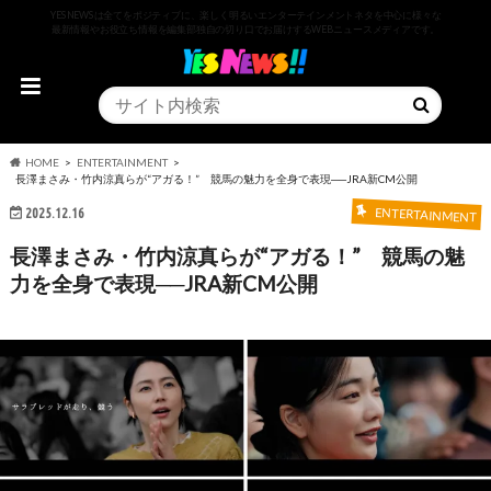
YESNEWSは全てをポジティブに、楽しく明るいエンターテインメントネタを中心に様々な
最新情報やお役立ち情報を編集部独自の切り口でお届けするWEBニュースメディアです。
HOME
ENTERTAINMENT
長澤まさみ・竹内涼真らが“アガる！” 競馬の魅力を全身で表現──JRA新CM公開
2025.12.16
ENTERTAINMENT
長澤まさみ・竹内涼真らが“アガる！” 競馬の魅
力を全身で表現──JRA新CM公開