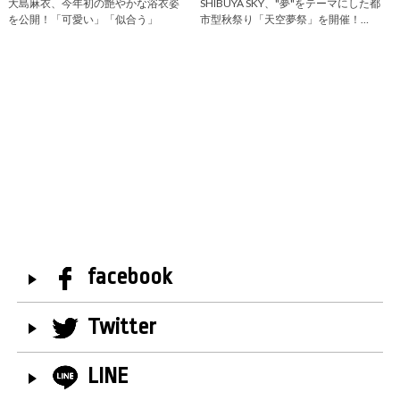
大島麻衣、今年初の艶やかな浴衣姿
SHIBUYA SKY、"夢"をテーマにした都
を公開！「可愛い」「似合う」
市型秋祭り「天空夢祭」を開催！…
facebook
Twitter
LINE