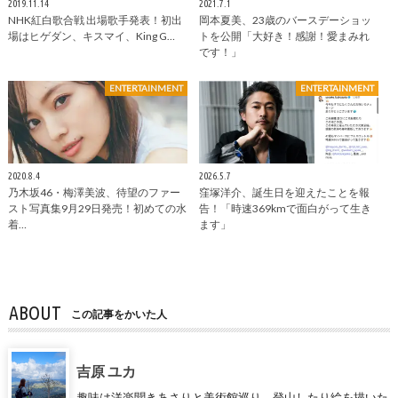
2019.11.14
2021.7.1
NHK紅白歌合戦 出場歌手発表！初出
岡本夏美、23歳のバースデーショッ
場はヒゲダン、キスマイ、King G…
トを公開「大好き！感謝！愛まみれ
です！」
ENTERTAINMENT
ENTERTAINMENT
2020.8.4
2026.5.7
乃木坂46・梅澤美波、待望のファー
窪塚洋介、誕生日を迎えたことを報
スト写真集9月29日発売！初めての水
告！「時速369kmで面白がって生き
着…
ます」
ABOUT
この記事をかいた人
吉原 ユカ
趣味は洋楽聞きあさりと美術館巡り。登山したり絵を描いた