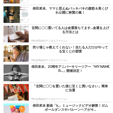
倖田來未、ママと思えぬバッキバキの腹筋＆美くび
れ公開に称賛の嵐！
玄関に〇〇置いてる人は金運落ちてます…金運を上げ
る方法とは
PR(合同会社デジタルファーム )
売り場じゃ教えてくれない！当たる人だけがやって
る宝くじの習慣
PR(合同会社デジタルファーム )
倖田來未、20周年アニバーサリーツアー「MY NAME
IS…」開催決定！
「玄関に〇〇を置いた後に宝くじ買いなさい」簡単
に当選
PR(合同会社デジタルファーム )
倖田來未 新曲「k,」ミュージックビデオ解禁！ガム
ボールダンスやバルーンヘアがキ...