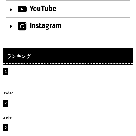
YouTube
Instagram
ランキング
【インタビュー】堀内まり菜＆宮本佳林＆杏ジュリア＆
及川結依「みんなでどこまで高い到達点を目指せるかす
ごく楽しみです！」『スクールアイドルミュージカル』
under
ENTERTAINMENT
板野友美、水着姿の美ボディショット公開！「スタイル
抜群」「最高にセクシー」
under
ENTERTAINMENT
横野すみれ、ビキニ姿のグラビアショット公開！「美し
い」「スタイル最高！」