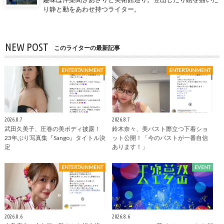
り静と動をあわせ持つライター。
NEW POST
このライターの最新記事
ENTERTAINMENT
ENTERTAINMENT
2026.8.7
2026.8.7
武田久美子、圧巻の美ボディ披露！
鈴木奈々、美バスト際立つ下着ショ
23年ぶり写真集『Sango』タイトル決
ット公開！「今のバストが一番自信
定
あります！」
ENTERTAINMENT
EVENT
2026.8.6
2026.8.6