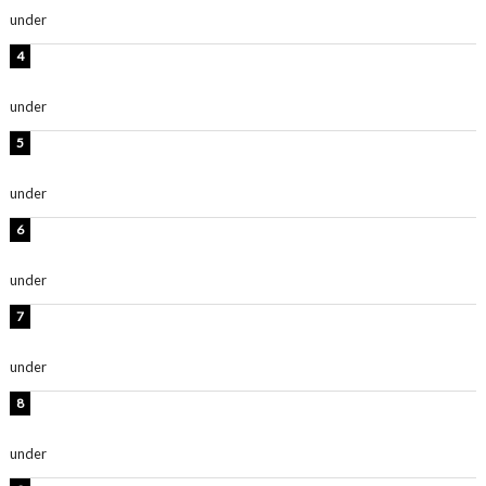
under
ENTERTAINMENT
板野友美、神スタイルのビキニショット公開！「スタイ
ルレベチすぎてやばい」
under
ENTERTAINMENT
西山茉希、夏全開な黒ビキニショット公開！「海似合い
ます」「スタイル抜群」
under
ENTERTAINMENT
岡田紗佳、美ボディ全開のグラビアショット公開！「撃
ち抜かれる美しさ」「色っぽい」
under
ENTERTAINMENT
時東ぁみ、白ビキニの美ボディショット公開！「最高」
「無邪気で可愛い」
under
ENTERTAINMENT
渡辺美優紀、美脚のミニワンピ衣装姿公開！「可愛いぃ
～」「みるきーのピンクコーデは最強」
under
ENTERTAINMENT