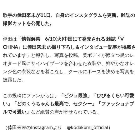
歌手の倖田來未が11日、自身のインスタグラムを更新。雑誌の
撮影カットを公開した。
倖田は
「情報解禁 6/10(火)中国にて発売される 雑誌「V
CHINA」に倖田來未 の撮り下ろし＆インタビュー記事が掲載さ
れています」
と報告し、写真を投稿。美ボディが際立つ黒のレ
オタード風にサイハイブーツを合わせた衣装や、鮮やかなオレ
ンジ色の衣装などを着こなし、クールにポーズを決める写真を
披露した。
この投稿にファンからは、
「ビジュ最強」「びびるくらい可愛
い」「どのくうちゃんも最高で、セクシー」「ファッショナブ
ルで可愛い」
など絶賛の声が寄せられている。
（倖田來未のInstagramより @kodakumi_official）