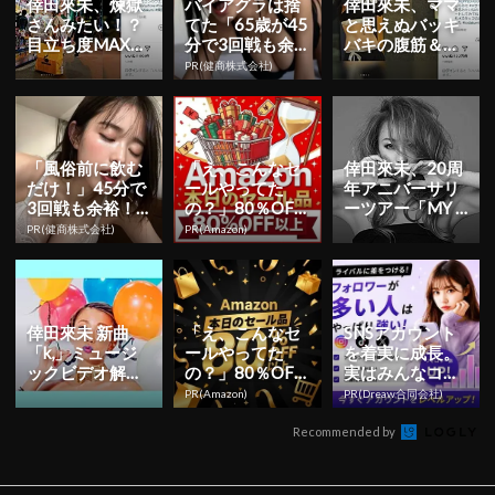
倖田來未、煉獄
バイアグラは捨
倖田來未、ママ
さんみたい！？
てた「65歳が45
と思えぬバッキ
目立ち度MAXな
分で3回戦も余
バキの腹筋＆美
私服で秋葉原に
裕」980円で朝
くびれ公開に称
PR(健商株式会社)
降臨
まで絶好調！
賛の嵐！
「風俗前に飲む
「え、こんなセ
倖田來未、20周
だけ！」45分で
ールやってた
年アニバーサリ
3回戦も余裕！1
の？」80％OFF
ーツアー「MY N
日31円で朝まで
以上が続々登
AME IS…」開催
PR(健商株式会社)
PR(Amazon)
絶好調
場！Amazonの本
決定！
気が...
倖田來未 新曲
「え、こんなセ
SNSアカウント
「k,」ミュージ
ールやってた
を着実に成長。
ックビデオ解
の？」80％OFF
実はみんなココ
禁！ガムボール
以上が続々登
使ってます。
PR(Amazon)
PR(Dreaw合同会社)
ダンスやバルー
場！Amazonの本
ンヘアがキ...
気が...
Recommended by