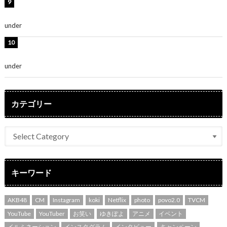
熊田曜子、圧巻美ボディのドレス姿公開！「妖艶な美し
さ」「女神」
under
ENTERTAINMENT
堀未央奈、6年ぶりとなる写真集発売を発表！「今まで
の集大成と、これからの決意が詰まった自信の一冊」
under
ENTERTAINMENT
カテゴリー
キーワード
AKB48
CM
Instagram
koki
Netflix
photo
povo2.0
TVCM
YouTube
YouTuber
お笑い
ゆきぽよ
アニメ
イベント
イルミネーション
インスタグラム
インタビュー
キャンペーン