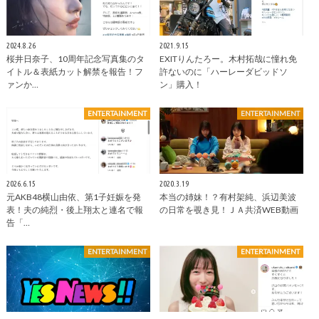
2024.8.26
2021.9.15
桜井日奈子、10周年記念写真集のタ
EXITりんたろー。木村拓哉に憧れ免
イトル＆表紙カット解禁を報告！フ
許ないのに「ハーレーダビッドソ
ァンか…
ン」購入！
ENTERTAINMENT
ENTERTAINMENT
2026.6.15
2020.3.19
元AKB48横山由依、第1子妊娠を発
本当の姉妹！？有村架純、浜辺美波
表！夫の純烈・後上翔太と連名で報
の日常を覗き見！ＪＡ共済WEB動画
告「…
ENTERTAINMENT
ENTERTAINMENT