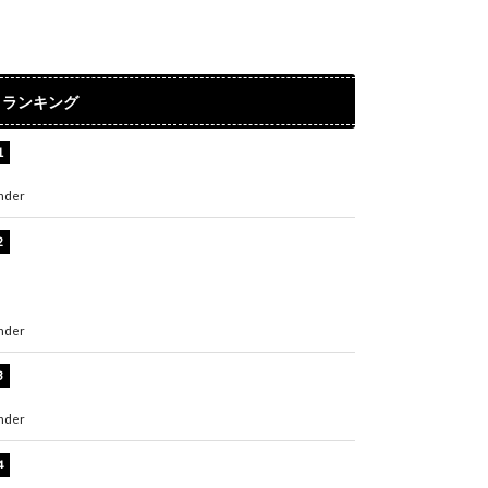
ランキング
水原希子、ビキニ姿の美ボディショット公開！
「天使！」「別格に可愛い」
nder
ENTERTAINMENT
【インタビュー】堀内まり菜＆宮本佳林＆杏ジ
ュリア＆及川結依「みんなでどこまで高い到達
点を目指せるかすごく楽しみです！」『スクー
ルアイドルミュージカル』
nder
ENTERTAINMENT
板野友美、水着姿の美ボディショット公開！
「スタイル抜群」「最高にセクシー」
nder
ENTERTAINMENT
横野すみれ、ビキニ姿のグラビアショット公
開！「美しい」「スタイル最高！」