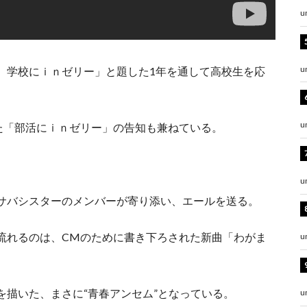
u
u
。学校にｉｎゼリー」と題した1年を通して高校生を応
u
た「部活にｉｎゼリー」の告知も兼ねている。
。
u
サバシスターのメンバーが寄り添い、エールを送る。
流れるのは、CMのために書き下ろされた新曲「わがま
u
を描いた、まさに“青春アンセム”となっている。
u