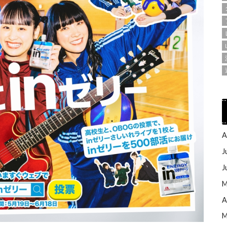
A
J
J
M
A
M