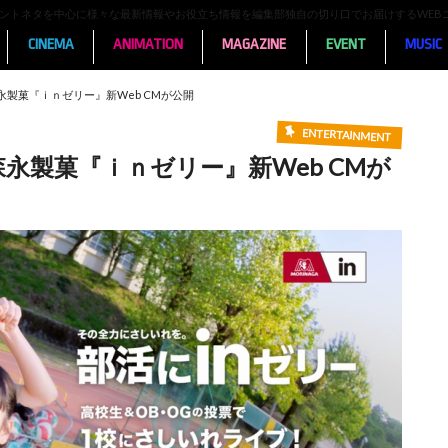
ンメントネタを中心に様々な最新情報やお役立ち情報を編集部独自の切り口でお届けするWEB
CINEMA
ANIMATION
MAGAZINE
EVENT
MUSIC
製菓『ｉｎゼリー』新Web CMが公開
ENTERTAINMENT
永製菓『ｉｎゼリー』新Web CMが