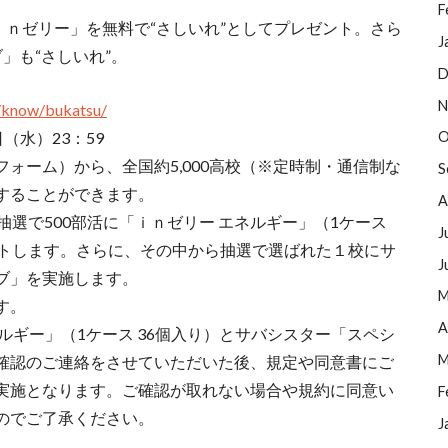
F
「ｉｎゼリー」を無料で“さしいれ”としてプレゼント。さら
J
」も“さしいれ”。
D
N
n/know/bukatsu/
（水）23：59
O
ォーム）から、全国約5,000高校（※定時制・通信制な
S
することができます。
A
抽選で500部活に「ｉｎゼリー エネルギー」（1ケース
J
ントします。さらに、その中から抽選で選ばれた１校にサ
J
ブ」を実施します。
M
す。
A
ルギー」（1ケース 36個入り）とサバシスター「スペシ
M
確認のご連絡をさせていただいた後、規定や同意書にご
実施となります。ご確認が取れない場合や規約に同意い
F
のでご了承ください。
J