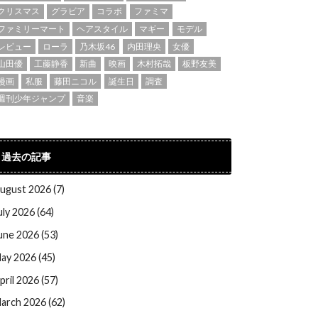
クリスマス
グラビア
コラボ
ファミマ
ファミリーマート
ヘアスタイル
マギー
モデル
レビュー
ローラ
乃木坂46
内田理央
女優
山田優
工藤静香
新曲
映画
木村拓哉
板野友美
漫画
私服
藤田ニコル
誕生日
調査
週刊少年ジャンプ
音楽
過去の記事
ugust 2026 (7)
uly 2026 (64)
une 2026 (53)
ay 2026 (45)
pril 2026 (57)
arch 2026 (62)