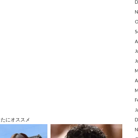
D
N
O
S
A
J
J
M
A
M
F
J
なたにオススメ
D
N