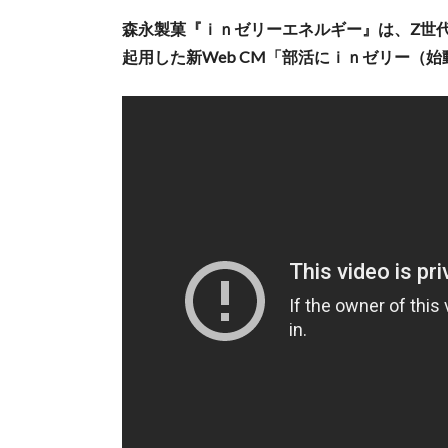
森永製菓『ｉｎゼリーエネルギー』は、Z世
起用した新Web CM「部活にｉｎゼリー（