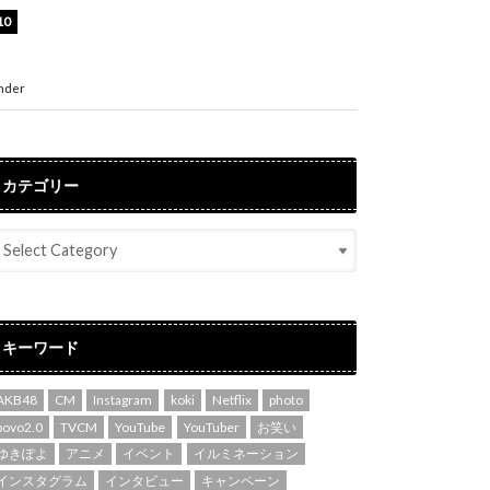
渡辺美優紀、美脚のミニワンピ衣装姿公開！
「可愛いぃ～」「みるきーのピンクコーデは最
強」
nder
ENTERTAINMENT
カテゴリー
キーワード
AKB48
CM
Instagram
koki
Netflix
photo
povo2.0
TVCM
YouTube
YouTuber
お笑い
ゆきぽよ
アニメ
イベント
イルミネーション
インスタグラム
インタビュー
キャンペーン