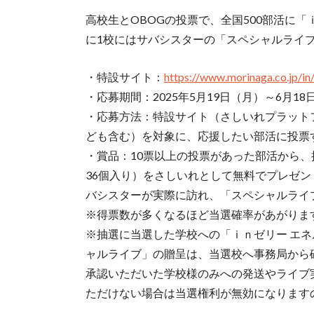
高校生とOBOGの投票で、全国500部活に
に1校にはサバシスターの「スペシャルライブ
・特設サイト：
https://www.morinaga.co.jp/i
・応募期間：2025年5月19日（月）～6月18日
・応募方法：特設サイト（さしいれプラットフ
ども含む）を対象に、応援したい部活に投票
・賞品：10票以上の投票があった部活から、
36個入り）をさしいれとして無料でプレゼ
バシスターが実際に訪れ、「スペシャルライ
※得票数が多くなるほど当選確率があがりま
※抽選に当選した学校への「ｉｎゼリー エネ
ャルライブ」の贈呈は、当選校へ事務局から
承認いただいた学校様のみへの発送やライブ
ただけない場合は当選権利が無効になります