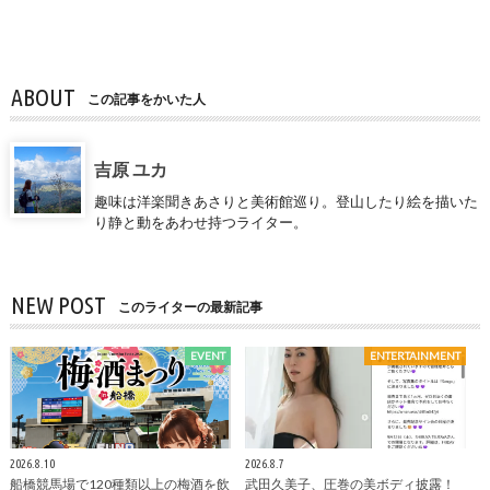
ABOUT
この記事をかいた人
吉原 ユカ
趣味は洋楽聞きあさりと美術館巡り。登山したり絵を描いた
り静と動をあわせ持つライター。
NEW POST
このライターの最新記事
EVENT
ENTERTAINMENT
2026.8.10
2026.8.7
船橋競馬場で120種類以上の梅酒を飲
武田久美子、圧巻の美ボディ披露！