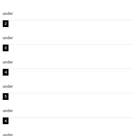
ごく楽しみです！」『スクールアイドルミュージカル』
under
ENTERTAINMENT
横野すみれ、ビキニ姿のグラビアショット公開！「美し
い」「スタイル最高！」
under
ENTERTAINMENT
板野友美、神スタイルのビキニショット公開！「スタイ
ルレベチすぎてやばい」
under
ENTERTAINMENT
岡田紗佳、美ボディ全開のグラビアショット公開！「撃
ち抜かれる美しさ」「色っぽい」
under
ENTERTAINMENT
西山茉希、夏全開な黒ビキニショット公開！「海似合い
ます」「スタイル抜群」
under
ENTERTAINMENT
時東ぁみ、白ビキニの美ボディショット公開！「最高」
「無邪気で可愛い」
under
ENTERTAINMENT