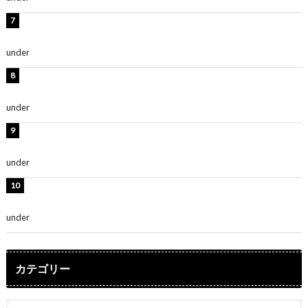
渡辺美優紀、美脚のミニワンピ衣装姿公開！「可愛いぃ
～」「みるきーのピンクコーデは最強」
under
ENTERTAINMENT
熊田曜子、圧巻美ボディのドレス姿公開！「妖艶な美し
さ」「女神」
under
ENTERTAINMENT
堀未央奈、6年ぶりとなる写真集発売を発表！「今まで
の集大成と、これからの決意が詰まった自信の一冊」
under
ENTERTAINMENT
吉川愛、艶やかな浴衣姿公開！「綺麗すぎ」「とっても
素敵」
under
ENTERTAINMENT
カテゴリー