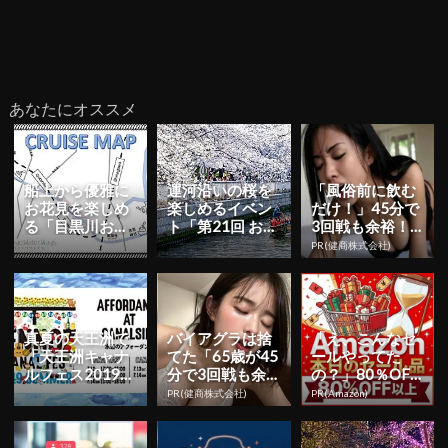
あなたにオススメ
船上から優雅に
運河沿いの桜を
「風俗前に飲む
お花見を楽しめ
楽しめるイベン
だけ！」45分で
る「目黒川お花
ト「第21回 お江
3回戦も余裕！1
見クルーズ」3
戸深川さくらま
日31円で朝まで
PR(健商株式会社)
月20日より開
つり」3月22日
絶好調
催！早期割...
より...
真夏の天王洲で
バイアグラは捨
「え、こんなセ
「天王洲キャナ
てた「65歳が45
ールやってた
ルフェス2019
分で3回戦も余
の？」80％OFF
夏」開催！
裕」980円で朝
以上が続々登
PR(健商株式会社)
PR(Amazon)
まで絶好調！
場！Amazonの本
気が...