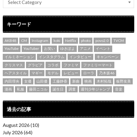
キーワード
AKB48
CM
Instagram
koki
Netflix
photo
povo2.0
TVCM
YouTube
YouTuber
お笑い
ゆきぽよ
アニメ
イベント
イルミネーション
インスタグラム
インタビュー
キャンペーン
クリスマス
グラビア
コラボ
ファミマ
ファミリーマート
ヘアスタイル
マギー
モデル
レビュー
ローラ
乃木坂46
内田理央
女優
山田優
工藤静香
新曲
映画
木村拓哉
板野友美
漫画
私服
藤田ニコル
誕生日
調査
週刊少年ジャンプ
音楽
過去の記事
August 2026 (10)
July 2026 (64)