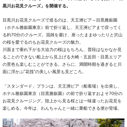
黒川お花見クルーズ」を開催する。
目黒川お花見クルーズで巡るのは、天王洲ピア～目黒雅叙園
（ホテル雅叙園東京）前で折り返し、天王洲ピアまで戻ってく
る約70分のクルーズ。混雑を避け、座ったままゆったりと沢山
の桜を愛でるのもお花見クルーズの魅力。
川面まで垂れ下がる大迫力の桜はもちろん、普段はなかなか見
ることのできない船上から見上げる大崎・五反田・目黒エリア
の景色も楽しむことができる。さらに、満開時期を過ぎると川
面に浮かぶ”花筏”の美しい風景も見どころ。
「スタンダード」プランは、天王洲ピア（船着場）を出発し、
ホテル雅叙園東京（目黒雅叙園）の前で折り返すおよそ70分の
お花見クルージング。​陸上から見る桜とは一味違ったお花見を
楽しめる。今年は、わんちゃんと一緒に乗船できる便が登場。