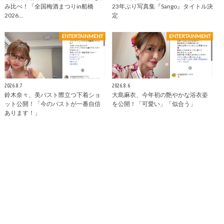
み比べ！「全国梅酒まつりin船橋
23年ぶり写真集『Sango』タイトル決
2026…
定
ENTERTAINMENT
ENTERTAINMENT
2026.8.7
2026.8.6
鈴木奈々、美バスト際立つ下着ショ
大島麻衣、今年初の艶やかな浴衣姿
ット公開！「今のバストが一番自信
を公開！「可愛い」「似合う」
あります！」