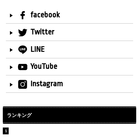
facebook
Twitter
LINE
YouTube
Instagram
ランキング
【インタビュー】堀内まり菜＆宮本佳林＆杏ジュリア＆
及川結依「みんなでどこまで高い到達点を目指せるかす