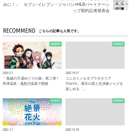
みに！」 セブン-イレブン・ジャパン×MLBパートナーシ
ップ契約記者発表会
RECOMMEND
こちらの記事も人気です。
EVENT
EVENT
2024.3.7
2025.10.17
「鬼滅の刃 湯めぐりの旅」第二弾！
コニカミノルタプラネタリア
草津温泉・鬼怒川温泉で開催
TOKYO、満天の星と生演奏ジャズを
楽しめる「…
EVENT
EVENT
2022.3.7
2025.12.18