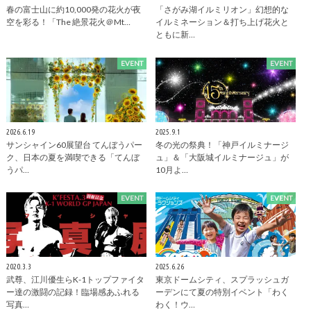
春の富士山に約10,000発の花火が夜
「さがみ湖イルミリオン」幻想的な
空を彩る！「The 絶景花火＠Mt…
イルミネーション＆打ち上げ花火と
ともに新…
EVENT
EVENT
2026.6.19
2025.9.1
サンシャイン60展望台 てんぼうパー
冬の光の祭典！「神戸イルミナージ
ク、日本の夏を満喫できる「てんぼ
ュ」＆「大阪城イルミナージュ」が
うパ…
10月よ…
EVENT
EVENT
2020.3.3
2025.6.26
武尊、江川優生らK-1トップファイタ
東京ドームシティ、スプラッシュガ
ー達の激闘の記録！臨場感あふれる
ーデンにて夏の特別イベント「わく
写真…
わく！ウ…