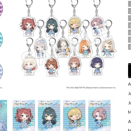
A
J
J
M
A
M