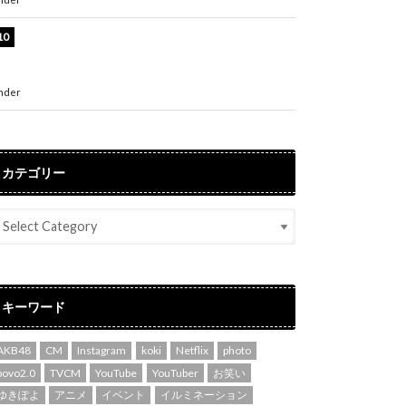
堀未央奈、6年ぶりとなる写真集発売を発表！
「今までの集大成と、これからの決意が詰まっ
た自信の一冊」
nder
ENTERTAINMENT
カテゴリー
キーワード
AKB48
CM
Instagram
koki
Netflix
photo
povo2.0
TVCM
YouTube
YouTuber
お笑い
ゆきぽよ
アニメ
イベント
イルミネーション