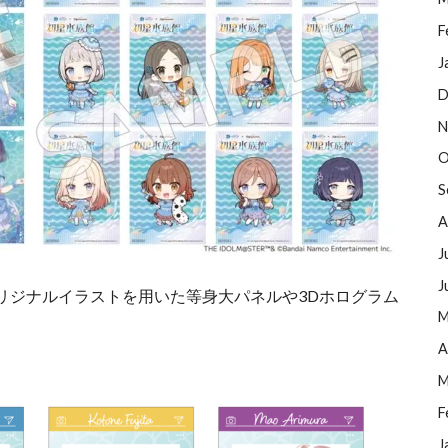
F
J
D
N
O
S
A
J
J
リジナルイラストを用いた等身大パネルや3Dホログラム
M
A
M
F
J