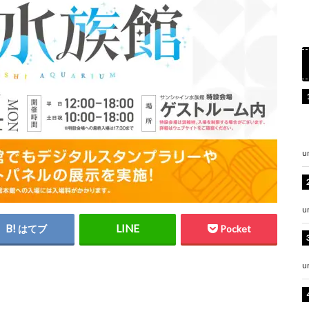
u
u
はてブ
Pocket
u