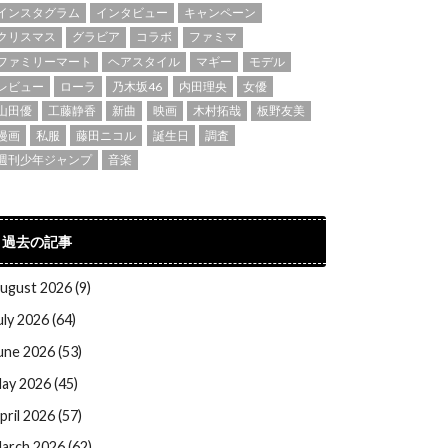
インスタグラム
インタビュー
キャンペーン
クリスマス
グラビア
コラボ
ファミマ
ファミリーマート
ヘアスタイル
マギー
モデル
レビュー
ローラ
乃木坂46
内田理央
女優
山田優
工藤静香
新曲
映画
木村拓哉
板野友美
漫画
私服
藤田ニコル
誕生日
調査
週刊少年ジャンプ
音楽
過去の記事
ugust 2026 (9)
uly 2026 (64)
une 2026 (53)
ay 2026 (45)
pril 2026 (57)
arch 2026 (62)