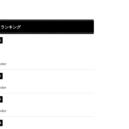
ランキング
【インタビュー】堀内まり菜＆宮本佳林＆杏ジ
ュリア＆及川結依「みんなでどこまで高い到達
点を目指せるかすごく楽しみです！」『スクー
ルアイドルミュージカル』
nder
ENTERTAINMENT
板野友美、水着姿の美ボディショット公開！
「スタイル抜群」「最高にセクシー」
nder
ENTERTAINMENT
横野すみれ、ビキニ姿のグラビアショット公
開！「美しい」「スタイル最高！」
nder
ENTERTAINMENT
板野友美、神スタイルのビキニショット公開！
「スタイルレベチすぎてやばい」