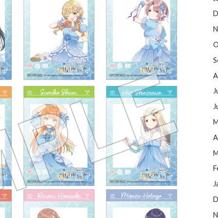
D
N
O
S
A
J
J
M
A
M
F
J
D
N