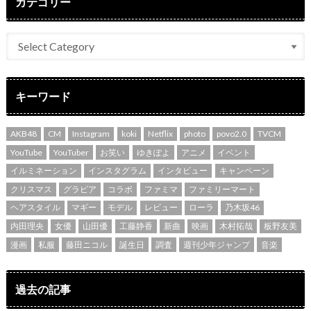
カテゴリー
キーワード
AKB48
CM
Instagram
koki
Netflix
photo
povo2.0
TVCM
YouTube
YouTuber
お笑い
ゆきぽよ
アニメ
イベント
イルミネーション
インスタグラム
インタビュー
キャンペーン
クリスマス
グラビア
コラボ
ファミマ
ファミリーマート
ヘアスタイル
マギー
モデル
レビュー
ローラ
乃木坂46
内田理央
女優
山田優
工藤静香
新曲
映画
木村拓哉
板野友美
漫画
私服
藤田ニコル
誕生日
調査
週刊少年ジャンプ
音楽
過去の記事