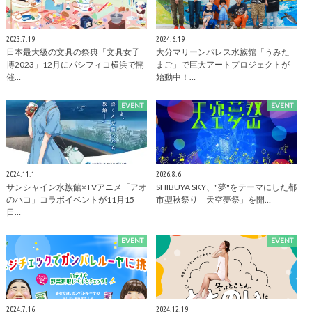
2023.7.19
2024.6.19
日本最大級の文具の祭典「文具女子
大分マリーンパレス水族館「うみた
博2023」12月にパシフィコ横浜で開
まご」で巨大アートプロジェクトが
催…
始動中！…
EVENT
EVENT
2024.11.1
2026.8.6
サンシャイン水族館×TVアニメ「アオ
SHIBUYA SKY、"夢"をテーマにした都
のハコ」コラボイベントが11月15
市型秋祭り「天空夢祭」を開…
日…
EVENT
EVENT
2024.7.16
2024.12.19