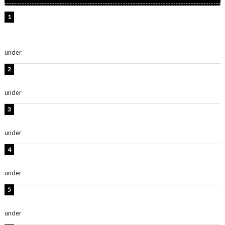
【インタビュー】堀内まり菜＆宮本佳林＆杏ジュリア＆
及川結依「みんなでどこまで高い到達点を目指せるかす
ごく楽しみです！」『スクールアイドルミュージカル』
under
ENTERTAINMENT
横野すみれ、ビキニ姿のグラビアショット公開！「美し
い」「スタイル最高！」
under
ENTERTAINMENT
板野友美、神スタイルのビキニショット公開！「スタイ
ルレベチすぎてやばい」
under
ENTERTAINMENT
岡田紗佳、美ボディ全開のグラビアショット公開！「撃
ち抜かれる美しさ」「色っぽい」
under
ENTERTAINMENT
西山茉希、夏全開な黒ビキニショット公開！「海似合い
ます」「スタイル抜群」
under
ENTERTAINMENT