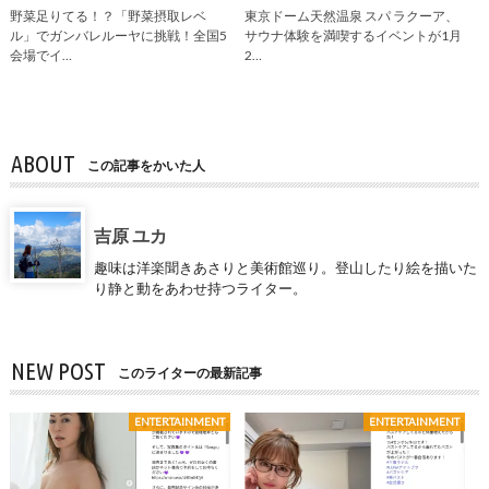
野菜足りてる！？「野菜摂取レベ
東京ドーム天然温泉 スパ ラクーア、
ル」でガンバレルーヤに挑戦！全国5
サウナ体験を満喫するイベントが1月
会場でイ…
2…
ABOUT
この記事をかいた人
吉原 ユカ
趣味は洋楽聞きあさりと美術館巡り。登山したり絵を描いた
り静と動をあわせ持つライター。
NEW POST
このライターの最新記事
ENTERTAINMENT
ENTERTAINMENT