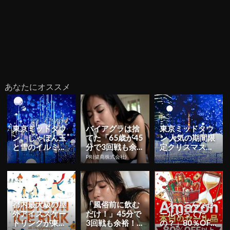
あなたにオススメ
東京ミッドタウ
バイアグラは捨
東京ミッドタウ
ン、しゃぼん玉
てた「65歳が45
ン 人気の期間限
と雪のイルミネ
分で3回戦も余
定クリスマスイ
ーションが楽し
裕」980円で朝
ベント『MIDTO
PR(健商株式会社)
める「MIDTOW
まで絶好調！
WN CHRIST...
N C...
都内最大級の屋
「風俗前に飲む
「え、こんなセ
外アイススケー
だけ！」45分で
ールやってた
トリンクが東京
3回戦も余裕！9
の？」80％OFF