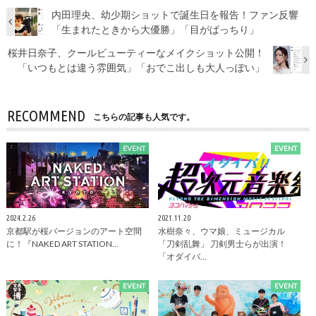
内田理央、幼少期ショットで誕生日を報告！ファン反響
「生まれたときから大優勝」「目がぱっちり」
桜井日奈子、クールビューティーなメイクショット公開！
「いつもとは違う雰囲気」「おでこ出しも大人っぽい」
RECOMMEND
こちらの記事も人気です。
EVENT
EVENT
2024.2.26
2021.11.20
京都駅が桜バージョンのアート空間
水樹奈々、ウマ娘、ミュージカル
に！『NAKED ART STATION…
「刀剣乱舞」 刀剣男士らが出演！
「オダイバ…
EVENT
EVENT