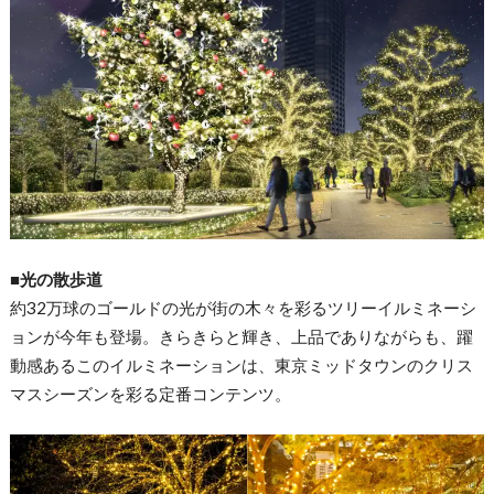
■光の散歩道
約32万球のゴールドの光が街の木々を彩るツリーイルミネーシ
ョ
ンが今年も登場。きらきらと輝き、上品でありながらも、
躍
動感あるこのイルミネーションは、
東京ミッドタウンのクリス
マスシーズンを彩る定番コンテンツ。