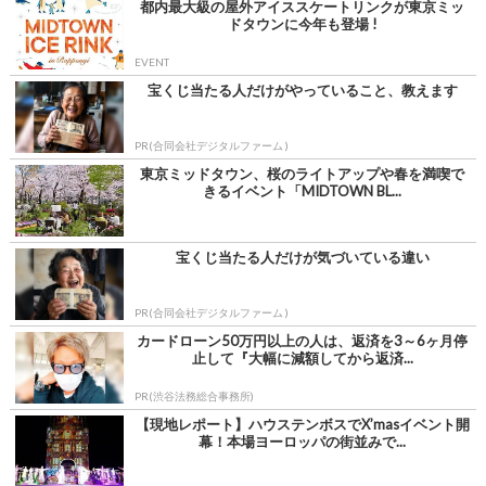
都内最大級の屋外アイススケートリンクが東京ミッ
ドタウンに今年も登場 !
EVENT
宝くじ当たる人だけがやっていること、教えます
PR(合同会社デジタルファーム )
東京ミッドタウン、桜のライトアップや春を満喫で
きるイベント「MIDTOWN BL...
宝くじ当たる人だけが気づいている違い
PR(合同会社デジタルファーム )
カードローン50万円以上の人は、返済を3～6ヶ月停
止して『大幅に減額してから返済...
PR(渋谷法務総合事務所)
【現地レポート】ハウステンボスでX’masイベント開
幕！本場ヨーロッパの街並みで...