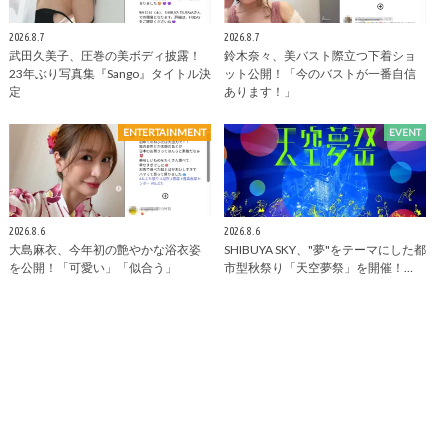
2026.8.7
2026.8.7
武田久美子、圧巻の美ボディ披露！
鈴木奈々、美バスト際立つ下着ショ
23年ぶり写真集『Sango』タイトル決
ット公開！「今のバストが一番自信
定
あります！」
ENTERTAINMENT
EVENT
2026.8.6
2026.8.6
大島麻衣、今年初の艶やかな浴衣姿
SHIBUYA SKY、"夢"をテーマにした都
を公開！「可愛い」「似合う」
市型秋祭り「天空夢祭」を開催！…