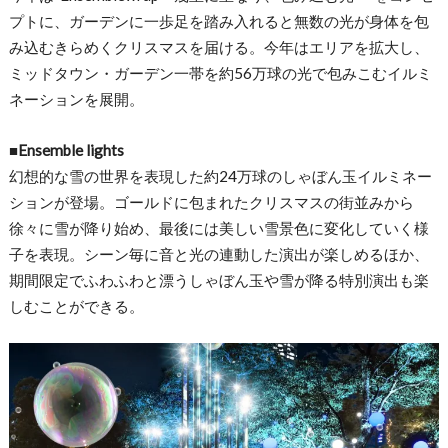
プトに、
ガーデンに一歩足を踏み入れると無数の光が身体を包
み込むきらめ
くクリスマスを届ける。今年はエリアを拡大し、
ミッドタウン・
ガーデン一帯を約56万球の光で包みこむイルミ
ネーションを展開
。
■Ensemble lights
幻想的な雪の世界を表現した約24万球のしゃぼん玉イルミネー
シ
ョンが登場。
ゴールドに包まれたクリスマスの街並みから
徐々に雪が降り始め、
最後には美しい雪景色に変化していく様
子を表現。
シーン毎に音と光の連動した演出が楽しめるほか、
期間限定でふわふわと漂うしゃぼん玉や雪が降る特別演出も楽
しむ
ことができる。