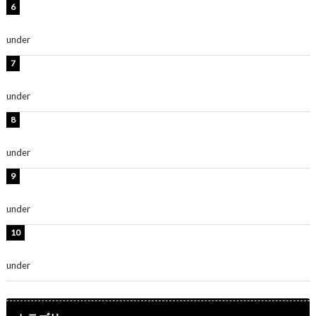
時東ぁみ、白ビキニの美ボディショット公開！「最高」
「無邪気で可愛い」
under
ENTERTAINMENT
渡辺美優紀、美脚のミニワンピ衣装姿公開！「可愛いぃ
～」「みるきーのピンクコーデは最強」
under
ENTERTAINMENT
熊田曜子、圧巻美ボディのドレス姿公開！「妖艶な美し
さ」「女神」
under
ENTERTAINMENT
堀未央奈、6年ぶりとなる写真集発売を発表！「今まで
の集大成と、これからの決意が詰まった自信の一冊」
under
ENTERTAINMENT
吉川愛、艶やかな浴衣姿公開！「綺麗すぎ」「とっても
素敵」
under
ENTERTAINMENT