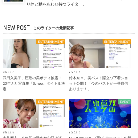
り静と動をあわせ持つライター。
NEW POST
このライターの最新記事
ENTERTAINMENT
ENTERTAINMENT
2026.8.7
2026.8.7
武田久美子、圧巻の美ボディ披露！
鈴木奈々、美バスト際立つ下着ショ
23年ぶり写真集『Sango』タイトル決
ット公開！「今のバストが一番自信
定
あります！」
ENTERTAINMENT
EVENT
2026.8.6
2026.8.6
大島麻衣、今年初の艶やかな浴衣姿
SHIBUYA SKY、"夢"をテーマにした都