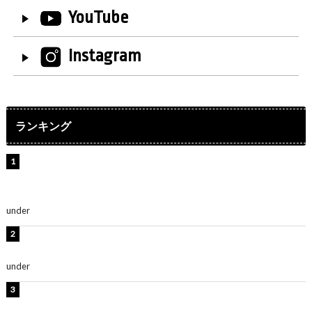
YouTube
Instagram
ランキング
【インタビュー】堀内まり菜＆宮本佳林＆杏ジュリア＆
及川結依「みんなでどこまで高い到達点を目指せるかす
ごく楽しみです！」『スクールアイドルミュージカル』
under
ENTERTAINMENT
横野すみれ、ビキニ姿のグラビアショット公開！「美し
い」「スタイル最高！」
under
ENTERTAINMENT
板野友美、神スタイルのビキニショット公開！「スタイ
ルレベチすぎてやばい」