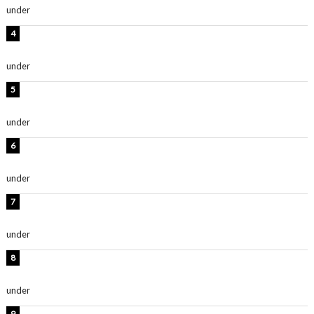
under
ENTERTAINMENT
岡田紗佳、美ボディ全開のグラビアショット公開！「撃
ち抜かれる美しさ」「色っぽい」
under
ENTERTAINMENT
西山茉希、夏全開な黒ビキニショット公開！「海似合い
ます」「スタイル抜群」
under
ENTERTAINMENT
時東ぁみ、白ビキニの美ボディショット公開！「最高」
「無邪気で可愛い」
under
ENTERTAINMENT
渡辺美優紀、美脚のミニワンピ衣装姿公開！「可愛いぃ
～」「みるきーのピンクコーデは最強」
under
ENTERTAINMENT
熊田曜子、圧巻美ボディのドレス姿公開！「妖艶な美し
さ」「女神」
under
ENTERTAINMENT