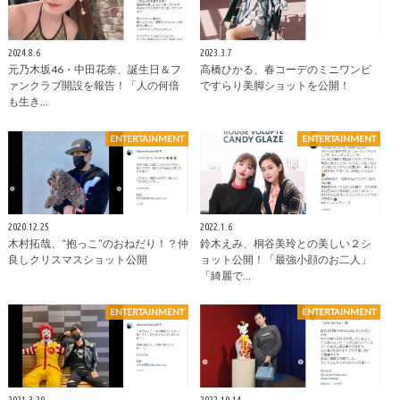
2024.8.6
2023.3.7
元乃木坂46・中田花奈、誕生日＆フ
高橋ひかる、春コーデのミニワンピ
ァンクラブ開設を報告！「人の何倍
ですらり美脚ショットを公開！
も生き…
ENTERTAINMENT
ENTERTAINMENT
2020.12.25
2022.1.6
木村拓哉、“抱っこ”のおねだり！？仲
鈴木えみ、桐谷美玲との美しい２シ
良しクリスマスショット公開
ョット公開！「最強小顔のお二人」
「綺麗で…
ENTERTAINMENT
ENTERTAINMENT
2021.3.29
2022.10.14