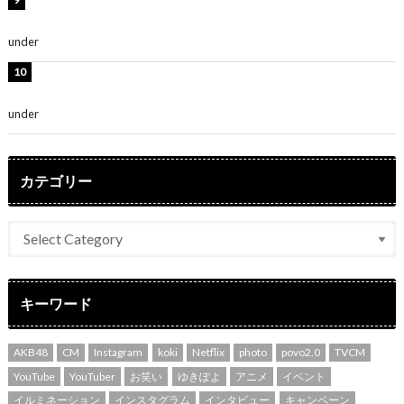
堀未央奈、6年ぶりとなる写真集発売を発表！「今まで
の集大成と、これからの決意が詰まった自信の一冊」
under
ENTERTAINMENT
吉川愛、艶やかな浴衣姿公開！「綺麗すぎ」「とっても
素敵」
under
ENTERTAINMENT
カテゴリー
キーワード
AKB48
CM
Instagram
koki
Netflix
photo
povo2.0
TVCM
YouTube
YouTuber
お笑い
ゆきぽよ
アニメ
イベント
イルミネーション
インスタグラム
インタビュー
キャンペーン