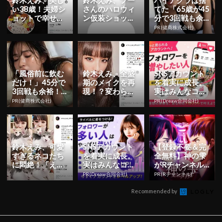
い38歳！夫婦シ
さんのハロウィ
てた「65歳が45
ョットで幸せい
ン仮装ショット
分で3回戦も余
っぱいの誕生日
公開！「どんな
裕」980円で朝
PR(健商株式会社)
を報告！
姿でも美しすぎ
まで絶好調！
る」「スタ...
「風俗前に飲む
鈴木えみ、全盛
SNSアカウント
だけ！」45分で
期のメイクを再
を着実に成長。
3回戦も余裕！9
現！？変わらぬ
実はみんなココ
80円で朝まで絶
可愛さと懐かし
使ってます。
PR(健商株式会社)
PR(Dreaw合同会社)
好調
さで反響続々
鈴木えみ、可愛
SNSアカウント
【登録不要＆完
すぎるネコたち
を着実に成長。
全無料】神の雫
に悶絶！「えみ
実はみんなココ
がRチャンネル
ちぃも猫ちゃん
使ってます。
で見放題
PR(Dreaw合同会社)
PR(Rチャンネル)
も可愛いです」
Recommended by