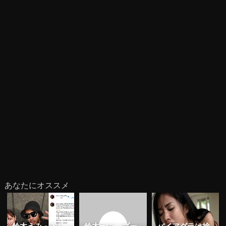
あなたにオススメ
鈴木えみ、美し
鈴木えみ、プー
バイアグラは捨