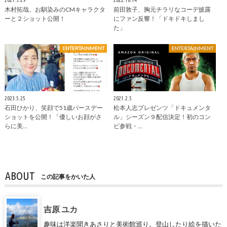
木村拓哉、お馴染みのCMキャラクタ
前田敦子、胸元チラリなコーデ披露
ーと２ショット公開！
にファン反響！「ドキドキしまし
た」
ENTERTAINMENT
ENTERTAINMENT
2023.5.25
2021.2.5
石田ひかり、笑顔で51歳バースデー
松本人志プレゼンツ「ドキュメンタ
ショットを公開！「優しいお顔がさ
ル」シーズン９配信決定！初のコン
らに美…
ビ参戦・…
ABOUT
この記事をかいた人
吉原 ユカ
趣味は洋楽聞きあさりと美術館巡り。登山したり絵を描いた