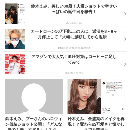
鈴木えみ、美しい38歳！夫婦ショットで幸せい
っぱいの誕生日を報告！
2023.09.14
カードローン50万円以上の人は、返済を3～6ヶ
月停止して『大幅に減額してから返済...
PR(渋谷法務総合事務所)
アマゾンで大人気！血圧対策はコーヒーに足し
てみて
PR(森永乳業)
鈴木えみ、プーさんのハロウィ
鈴木えみ、全盛期のメイクを再
ン仮装ショット公開！「どんな
現！？変わらぬ可愛さと懐かし
姿でも美しすぎる」「スタ...
さで反響続々