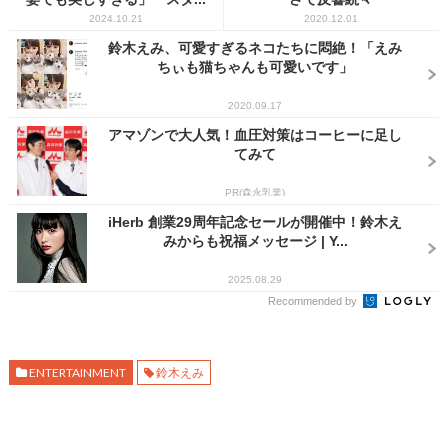
2024.10.21
2020.12.01
鈴木えみ、可愛すぎるネコたちに悶絶！「えみ
ちぃも猫ちゃんも可愛いです」
2020.09.17
アマゾンで大人気！血圧対策はコーヒーに足し
てみて
PR(森永乳業)
iHerb 創業29周年記念セールが開催中！鈴木え
みからも祝福メッセージ | Y...
2025.08.29
Recommended by
ENTERTAINMENT
鈴木えみ