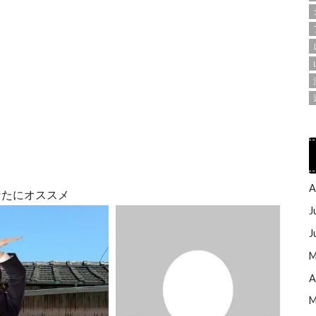
A
なたにオススメ
J
J
M
A
M