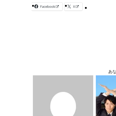
Facebook
X
あ