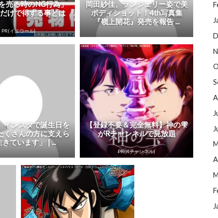
を売る時のNG行為」
岡田紗佳、ランジェリー姿で美
F
るだけで得する事とは
ボディショット！4th写真集
J
『嶺上開花』発売を報告 ...
PR(イエウール)
D
N
O
S
A
J
、インスタで誕生日を
【登録不要＆完全無料】神の雫
J
たくさんの方に支えら
がRチャンネルで見放題
きています」 | ...
M
PR(Rチャンネル)
A
M
F
J