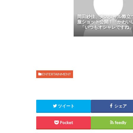
岡田紗佳、美スタイル際立
服ショット公開！「かわい
「いつもオシャレですね」..
ENTERTAINMENT
ツイート
シェア
Pocket
feedly