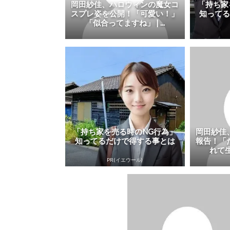
岡田紗佳、ハロウィンの魔女コ
「持ち家
スプレ姿を公開！「可愛い！」
知って
「似合ってますね」 | ...
「持ち家を売る時のNG行為」
岡田紗佳
知ってるだけで得する事とは
報告！「
れて生
PR(イエウール)