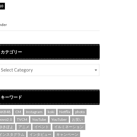
渡辺美優紀、美脚のミニワンピ衣装姿公開！
「可愛いぃ～」「みるきーのピンクコーデは最
強」
nder
ENTERTAINMENT
カテゴリー
キーワード
AKB48
CM
Instagram
koki
Netflix
photo
povo2.0
TVCM
YouTube
YouTuber
お笑い
ゆきぽよ
アニメ
イベント
イルミネーション
インスタグラム
インタビュー
キャンペーン