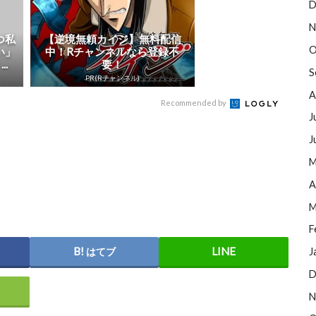
D
N
つ私
【逆境無頼カイジ】無料配信
O
い」
中！Rチャンネルなら登録不
.
要！
S
PR(Rチャンネル)
A
Recommended by
J
J
M
A
M
F
はてブ
J
D
N