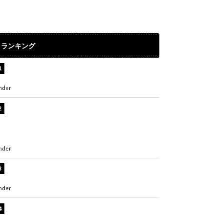
ランキング
水原希子、ビキニ姿の美ボディショット公開！
「天使！」「別格に可愛い」
nder
ENTERTAINMENT
【インタビュー】堀内まり菜＆宮本佳林＆杏ジ
ュリア＆及川結依「みんなでどこまで高い到達
点を目指せるかすごく楽しみです！」『スクー
ルアイドルミュージカル』
nder
ENTERTAINMENT
板野友美、水着姿の美ボディショット公開！
「スタイル抜群」「最高にセクシー」
nder
ENTERTAINMENT
横野すみれ、ビキニ姿のグラビアショット公
開！「美しい」「スタイル最高！」