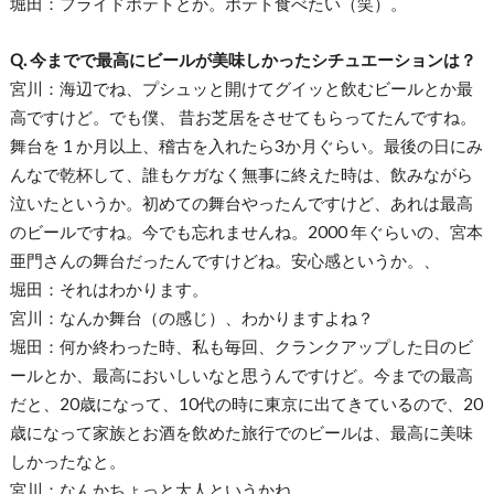
堀田：フライドポテトとか。ポテト食べたい（笑）。
Q. 今までで最高にビールが美味しかったシチュエーションは？
宮川：海辺でね、プシュッと開けてグイッと飲むビールとか最
高ですけど。でも僕、 昔お芝居をさせてもらってたんですね。
舞台を 1 か月以上、稽古を入れたら3か月ぐらい。最後の日にみ
んなで乾杯して、誰もケガなく無事に終えた時は、飲みながら
泣いたというか。初めての舞台やったんですけど、あれは最高
のビールですね。今でも忘れませんね。2000 年ぐらいの、宮本
亜門さんの舞台だったんですけどね。安心感というか。、
堀田：それはわかります。
宮川：なんか舞台（の感じ）、わかりますよね？
堀田：何か終わった時、私も毎回、クランクアップした日のビ
ールとか、最高においしいなと思うんですけど。今までの最高
だと、20歳になって、10代の時に東京に出てきているので、20
歳になって家族とお酒を飲めた旅行でのビールは、最高に美味
しかったなと。
宮川：なんかちょっと大人というかね。