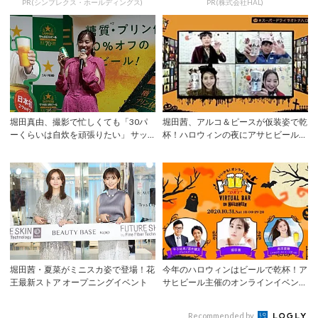
PR(シンプレクス・ホールディングス)
PR(株式会社HAL)
堀田真由、撮影で忙しくても「30パ
堀田茜、アルコ＆ピースが仮装姿で乾
ーくらいは自炊を頑張りたい」 サッ
杯！ハロウィンの夜にアサヒビール主
ポロ生ビール...
催のオンライ...
堀田茜・夏菜がミニスカ姿で登場！花
今年のハロウィンはビールで乾杯！ア
王最新ストア オープニングイベント
サヒビール主催のオンラインイベント
にアルコ＆ピ...
Recommended by