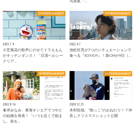
写真集『…
ENTERTAINMENT
ENTERTAINMENT
2025.7.9
2022.4.7
小芝風花の歌声にのせてドラえもん
池松壮亮が7つのシチュエーションで
がキッチンダンス！ 「日清ヘルシー
食べる『SOYJOY』！新CMが9日（…
クリア…
ENTERTAINMENT
ENTERTAINMENT
2022.8.16
2020.12.25
峯岸みなみ、東海オンエアてつやと
木村拓哉、“抱っこ”のおねだり！？仲
の結婚を発表！「いつも近くで励ま
良しクリスマスショット公開
し、前を…