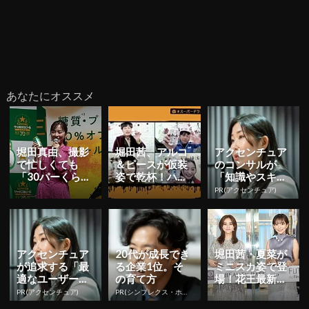
あなたにオススメ
堀田真由、撮影
堀田茜、アルコ
アクセンチュア
で忙しくても
＆ピースが仮装
のコンサルが
「30パーくらい
姿で乾杯！ハロ
「知識やスキ
は自炊を頑張り
ウィンの夜にア
ル」より大切に
PR(アクセンチュア)
たい」 サッポロ
サヒビール主催
する視点
生ビール...
のオンライ...
アクセンチュア
20代が成長でき
堀田茜・夏菜が
が追求する「最
る企業1位。そ
ミニスカ姿で登
適なユーザー接
の育て方
場！花王最新ス
点」づくりの舞
トア オープニン
PR(アクセンチュア)
PR(シンプレクス・ホールディングス)
台裏
グイベント