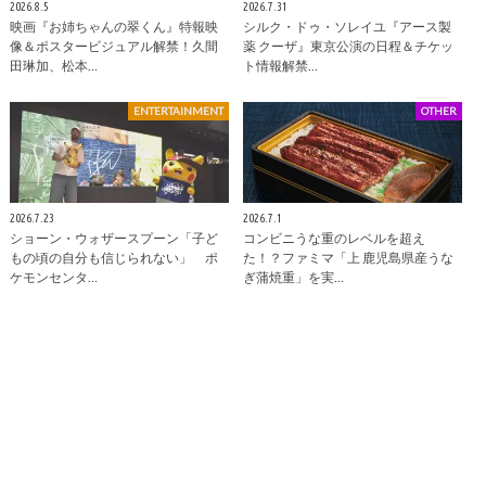
2026.8.5
2026.7.31
映画『お姉ちゃんの翠くん』特報映
シルク・ドゥ・ソレイユ『アース製
像＆ポスタービジュアル解禁！久間
薬 クーザ』東京公演の日程＆チケッ
田琳加、松本…
ト情報解禁…
ENTERTAINMENT
OTHER
2026.7.23
2026.7.1
ショーン・ウォザースプーン「子ど
コンビニうな重のレベルを超え
もの頃の自分も信じられない」 ポ
た！？ファミマ「上 鹿児島県産うな
ケモンセンタ…
ぎ蒲焼重」を実…