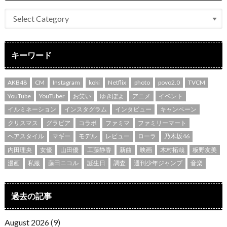
キーワード
AKB48
CM
Instagram
koki
Netflix
photo
povo2.0
TVCM
YouTube
YouTuber
お笑い
ゆきぽよ
アニメ
イベント
イルミネーション
インスタグラム
インタビュー
キャンペーン
クリスマス
グラビア
コラボ
ファミマ
ファミリーマート
ヘアスタイル
マギー
モデル
レビュー
ローラ
乃木坂46
内田理央
女優
山田優
工藤静香
新曲
映画
木村拓哉
板野友美
漫画
私服
藤田ニコル
誕生日
調査
週刊少年ジャンプ
音楽
過去の記事
August 2026 (9)