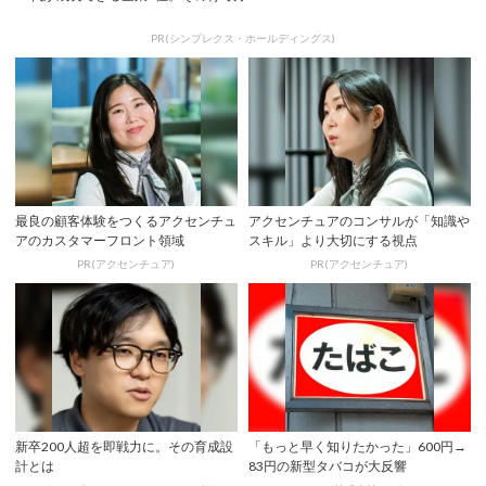
PR(シンプレクス・ホールディングス)
最良の顧客体験をつくるアクセンチュ
アクセンチュアのコンサルが「知識や
アのカスタマーフロント領域
スキル」より大切にする視点
PR(アクセンチュア)
PR(アクセンチュア)
新卒200人超を即戦力に。その育成設
「もっと早く知りたかった」600円→
計とは
83円の新型タバコが大反響