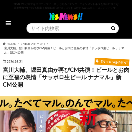
YESNEWSは全てをポジティブに、楽しく明るいエンターテインメントネタを中心に様々な
最新情報やお役立ち情報を編集部独自の切り口でお届けするWEBニュースメディアです。
HOME
ENTERTAINMENT
宮川大輔、堀田真由が再びCM共演！ビールとお肉に至福の表情「サッポロ生ビール ナナマ
ル」新CM公開
2024.05.21
ENTERTAINMENT
宮川大輔、堀田真由が再びCM共演！ビールとお肉
に至福の表情「サッポロ生ビール ナナマル」新
CM公開