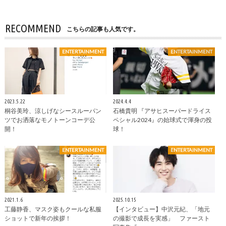
RECOMMEND
こちらの記事も人気です。
ENTERTAINMENT
ENTERTAINMENT
2023.5.22
2024.4.4
桐谷美玲、涼しげなシースルーパン
石橋貴明 『アサヒスーパードライス
ツでお洒落なモノトーンコーデ公
ペシャル2024』の始球式で渾身の投
開！
球！
ENTERTAINMENT
ENTERTAINMENT
2021.1.6
2025.10.15
工藤静香、マスク姿もクールな私服
【インタビュー】中沢元紀、「地元
ショットで新年の挨拶！
の撮影で成長を実感」 ファースト