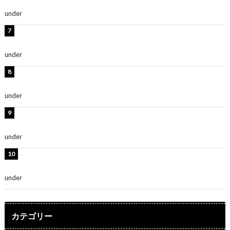
ます」「スタイル抜群」
under
ENTERTAINMENT
時東ぁみ、白ビキニの美ボディショット公開！「最高」
「無邪気で可愛い」
under
ENTERTAINMENT
渡辺美優紀、美脚のミニワンピ衣装姿公開！「可愛いぃ
～」「みるきーのピンクコーデは最強」
under
ENTERTAINMENT
熊田曜子、圧巻美ボディのドレス姿公開！「妖艶な美し
さ」「女神」
under
ENTERTAINMENT
堀未央奈、6年ぶりとなる写真集発売を発表！「今まで
の集大成と、これからの決意が詰まった自信の一冊」
under
ENTERTAINMENT
カテゴリー