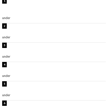
【インタビュー】堀内まり菜＆宮本佳林＆杏ジュリア＆
及川結依「みんなでどこまで高い到達点を目指せるかす
ごく楽しみです！」『スクールアイドルミュージカル』
under
ENTERTAINMENT
板野友美、水着姿の美ボディショット公開！「スタイル
抜群」「最高にセクシー」
under
ENTERTAINMENT
横野すみれ、ビキニ姿のグラビアショット公開！「美し
い」「スタイル最高！」
under
ENTERTAINMENT
板野友美、神スタイルのビキニショット公開！「スタイ
ルレベチすぎてやばい」
under
ENTERTAINMENT
岡田紗佳、美ボディ全開のグラビアショット公開！「撃
ち抜かれる美しさ」「色っぽい」
under
ENTERTAINMENT
西山茉希、夏全開な黒ビキニショット公開！「海似合い