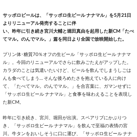
サッポロビールは、「サッポロ生ビール ナナマル」を5月21日
よりリニューアル発売することに伴
い、昨年に引き続き宮川大輔と堀田真由を起用した新CM「たべ
てマル。のんでマル。」篇を同日より全国で放映開始した。
プリン体･糖質70％オフの生ビール「サッポロ生ビール ナナマ
ル」。今回のリニューアルでさらに飲みごたえがアップした。
カラダのことは気遣いたいけど、ビールを飲んでしまうしごは
んも食べてしまう… そんな後ろめたさを抱えている人に向け
て、「たべてマル。のんでマル。」を合言葉に、ガマンせずに
「サッポロ生ビール ナナマル」と食事を味わえることを表現し
た新CM。
昨年に引き続き、宮川、堀田が出演。スペアリブにかぶりつ
き、「サッポロ生ビール ナナマル」を飲んで至福の表情の宮
川。牛タンをおいしそうに口に運び、「サッポロ生ビール ナナ