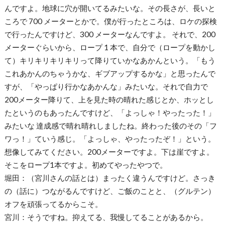
んですよ。地球に穴が開いてるみたいな。その長さが、長いと
ころで 700 メーターとかで。僕が行ったところは、ロケの探検
で行ったんですけど、300 メーターなんですよ。 それで、200
メーターぐらいから、ロープ 1 本で、自分で（ロープを動かし
て）キリキリキリキリって降りていかなあかんという。「もう
これあかんのちゃうかな、ギブアップするかな」と思ったんで
すが、「やっぱり行かなあかんな」みたいな。それで自力で
200メーター降りて、上を見た時の晴れた感じとか、ホッとし
たというのもあったんですけど、「よっしゃ！やったった！」
みたいな 達成感で晴れ晴れしましたね。終わった後のその「フ
ワっ！」ていう感じ。「よっしゃ、やったったぞ！」という。
想像してみてください。200メーターですよ。下は崖ですよ。
そこをロープ1本ですよ。初めてやったやつで。
堀田：（宮川さんの話とは）まったく違うんですけど。さっき
の（話に）つながるんですけど、ご飯のことと、（グルテン）
オフを頑張ってるからこそ。
宮川：そうですね。抑えてる、我慢してることがあるから。