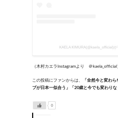
KAELA KIMURA(@kaela_offic
（木村カエラInstagramより ＠kaela_officia
この投稿にファンからは、
「全然今と変わら
ブが日本一似合う」「20歳と今でも変わりな
0