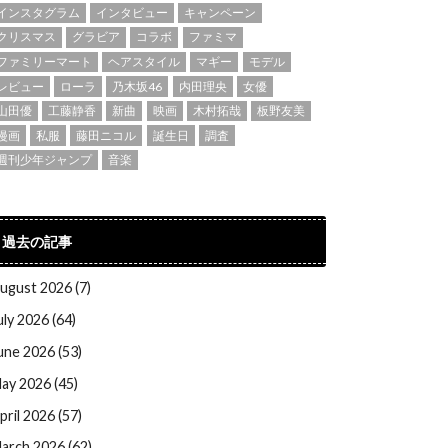
インスタグラム
インタビュー
キャンペーン
クリスマス
グラビア
コラボ
ファミマ
ファミリーマート
ヘアスタイル
マギー
モデル
レビュー
ローラ
乃木坂46
内田理央
女優
山田優
工藤静香
新曲
映画
木村拓哉
板野友美
漫画
私服
藤田ニコル
誕生日
調査
週刊少年ジャンプ
音楽
過去の記事
ugust 2026 (7)
uly 2026 (64)
une 2026 (53)
ay 2026 (45)
pril 2026 (57)
arch 2026 (62)