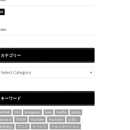
堀未央奈、6年ぶりとなる写真集発売を発表！
「今までの集大成と、これからの決意が詰まっ
た自信の一冊」
nder
ENTERTAINMENT
カテゴリー
キーワード
AKB48
CM
Instagram
koki
Netflix
photo
povo2.0
TVCM
YouTube
YouTuber
お笑い
ゆきぽよ
アニメ
イベント
イルミネーション