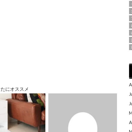
A
なたにオススメ
J
J
M
A
M