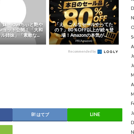
D
N
、妹・ゆみちぃと艶や
「え、こんなセールやってた
O
ショット公開！「大和
の？」80％OFF以上が続々登
ル姉妹」「素敵な...
場！Amazonの本気が...
S
PR(Amazon)
A
Recommended by
J
J
M
A
M
F
J
はてブ
D
N