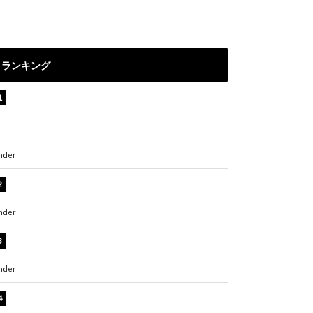
ランキング
【インタビュー】堀内まり菜＆宮本佳林＆杏ジ
ュリア＆及川結依「みんなでどこまで高い到達
点を目指せるかすごく楽しみです！」『スクー
ルアイドルミュージカル』
nder
ENTERTAINMENT
板野友美、水着姿の美ボディショット公開！
「スタイル抜群」「最高にセクシー」
nder
ENTERTAINMENT
横野すみれ、ビキニ姿のグラビアショット公
開！「美しい」「スタイル最高！」
nder
ENTERTAINMENT
板野友美、神スタイルのビキニショット公開！
「スタイルレベチすぎてやばい」