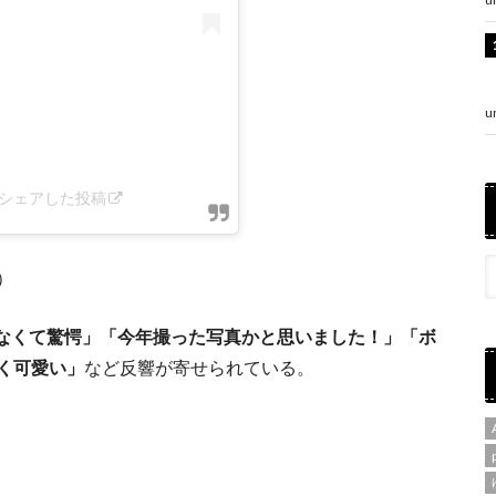
u
ial)がシェアした投稿
l）
なくて驚愕」「今年撮った写真かと思いました！」「ボ
く可愛い」
など反響が寄せられている。