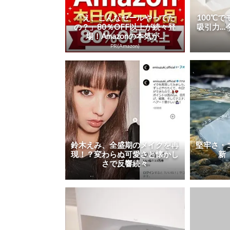
「え、こんなセールやってた
100℃
の？」80％OFF以上が続々登
吸引力…
場！Amazonの本気が...
PR(Amazon)
鈴木えみ、全盛期のメイクを再
堅牢さ・
現！？変わらぬ可愛さと懐かし
新「
さで反響続々