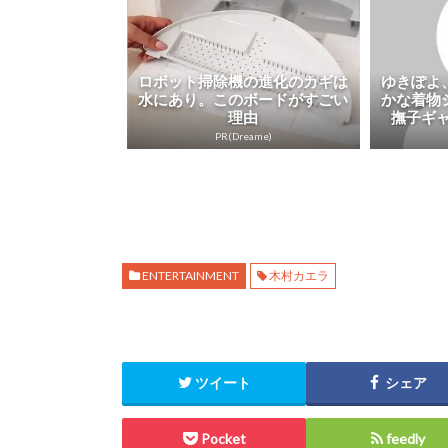
ロボット掃除機の進化のカギは
ゆきぽよ
水にあり。このボードがすごい
かな着物
理由
撫子ギャ
PR(Dreame)
ENTERTAINMENT
木村カエラ
ツイート
シェア
Pocket
feedly