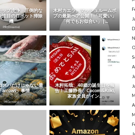
F
でモップ洗浄、圧倒的な
木村カエラ、マッシュルームボ
今注目のロボット掃除
ブの最新ヘア公開！「可愛い」
J
機
「何でもお似合い」 | ...
PR(Dreame)
D
N
O
S
A
J
コスパだけじゃない最
木村拓哉、48歳の誕生日を報
J
arrows」事情
告！工藤静香、Cocomi&Koki,
M
家族全員がイン...
PR(arrows)
A
M
F
J