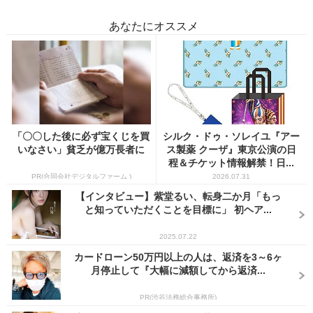
あなたにオススメ
「〇〇した後に必ず宝くじを買
シルク・ドゥ・ソレイユ『アー
いなさい」貧乏が億万長者に
ス製薬 クーザ』東京公演の日
程＆チケット情報解禁！日...
PR(合同会社デジタルファーム )
2026.07.31
【インタビュー】紫堂るい、転身二か月「もっ
と知っていただくことを目標に」 初ヘア...
2025.07.22
カードローン50万円以上の人は、返済を3～6ヶ
月停止して『大幅に減額してから返済...
PR(渋谷法務総合事務所)