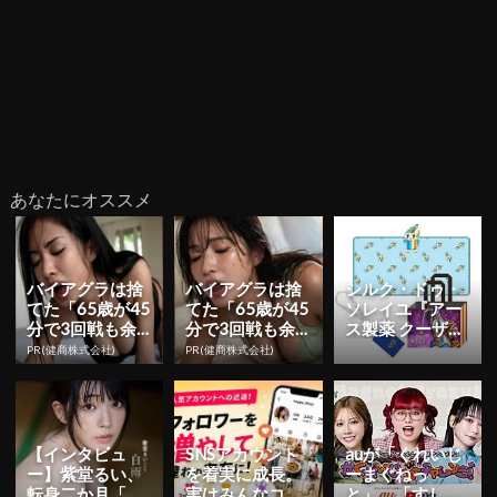
あなたにオススメ
バイアグラは捨
バイアグラは捨
シルク・ドゥ・
てた「65歳が45
てた「65歳が45
ソレイユ『アー
分で3回戦も余
分で3回戦も余
ス製薬 クーザ』
裕」1日31円で
裕」1日31円で
東京公演の日程
PR(健商株式会社)
PR(健商株式会社)
朝まで絶好調！
朝まで絶好調！
＆チケット情報
解禁！日...
【インタビュ
SNSアカウント
auが「くれいじ
ー】紫堂るい、
を着実に成長。
ーまぐねっ
転身二か月「も
実はみんなココ
と」、「すしら