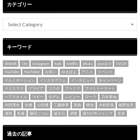
カテゴリー
キーワード
AKB48
CM
Instagram
koki
Netflix
photo
povo2.0
TVCM
YouTube
YouTuber
お笑い
ゆきぽよ
アニメ
イベント
イルミネーション
インスタグラム
インタビュー
キャンペーン
クリスマス
グラビア
コラボ
ファミマ
ファミリーマート
ヘアスタイル
マギー
モデル
レビュー
ローラ
乃木坂46
内田理央
女優
山田優
工藤静香
新曲
映画
木村拓哉
板野友美
漫画
私服
藤田ニコル
誕生日
調査
週刊少年ジャンプ
音楽
過去の記事