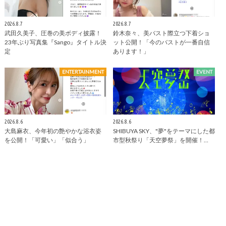
2026.8.7
2026.8.7
武田久美子、圧巻の美ボディ披露！
鈴木奈々、美バスト際立つ下着ショ
23年ぶり写真集『Sango』タイトル決
ット公開！「今のバストが一番自信
定
あります！」
ENTERTAINMENT
EVENT
2026.8.6
2026.8.6
大島麻衣、今年初の艶やかな浴衣姿
SHIBUYA SKY、"夢"をテーマにした都
を公開！「可愛い」「似合う」
市型秋祭り「天空夢祭」を開催！…