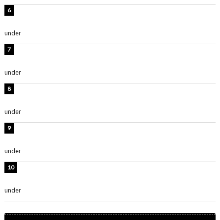
西山茉希、夏全開な黒ビキニショット公開！「海似合い
ます」「スタイル抜群」
under
ENTERTAINMENT
時東ぁみ、白ビキニの美ボディショット公開！「最高」
「無邪気で可愛い」
under
ENTERTAINMENT
渡辺美優紀、美脚のミニワンピ衣装姿公開！「可愛いぃ
～」「みるきーのピンクコーデは最強」
under
ENTERTAINMENT
熊田曜子、圧巻美ボディのドレス姿公開！「妖艶な美し
さ」「女神」
under
ENTERTAINMENT
堀未央奈、6年ぶりとなる写真集発売を発表！「今まで
の集大成と、これからの決意が詰まった自信の一冊」
under
ENTERTAINMENT