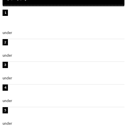
【インタビュー】堀内まり菜＆宮本佳林＆杏ジュリア＆
及川結依「みんなでどこまで高い到達点を目指せるかす
ごく楽しみです！」『スクールアイドルミュージカル』
under
ENTERTAINMENT
板野友美、水着姿の美ボディショット公開！「スタイル
抜群」「最高にセクシー」
under
ENTERTAINMENT
横野すみれ、ビキニ姿のグラビアショット公開！「美し
い」「スタイル最高！」
under
ENTERTAINMENT
板野友美、神スタイルのビキニショット公開！「スタイ
ルレベチすぎてやばい」
under
ENTERTAINMENT
岡田紗佳、美ボディ全開のグラビアショット公開！「撃
ち抜かれる美しさ」「色っぽい」
under
ENTERTAINMENT