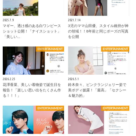
2025.7.9
2021.7.14
マギー、透け感のある白ワンピース
3児のママ山田優、スタイル維持が神
ショット公開！「ナイスショット」
の領域！！8年前と同じポーズの写真
「美しい…
を公開
ENTERTAINMENT
ENTERTAINMENT
2026.2.25
2026.5.1
花澤香菜、美しい着物姿で誕生日を
鈴木奈々、ピンクランジェリー姿で
報告！「楽しい思い出をたくさん作
美ボディ披露！「最高」「セクシー
る！！！」
＆魅力的」
ENTERTAINMENT
ENTERTAINMENT