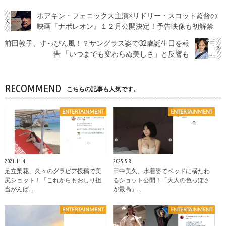
ホアキン・フェニックス主演×リドリー・スコット監督の
映画『ナポレオン』１２月公開決定！予告映像も初解禁
前田敦子、すっぴん風！？サングラス姿で32歳誕生日を報
告 「いつまでも変わらぬ美しさ」と反響も
RECOMMEND
こちらの記事も人気です。
ENTERTAINMENT
ENTERTAINMENT
2021.11.4
2025.5.8
足立梨花、久々のグラビア投稿で美
田中美久、水着姿でベッドに横たわ
尻ショット！「これからもおしり担
るショット公開！「大人の色っぽさ
当がんば…
が最高」…
ENTERTAINMENT
ENTERTAINMENT