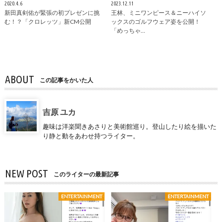
2020.4.6
2023.12.11
新田真剣佑が緊張の初プレゼンに挑
王林、ミニワンピース＆ニーハイソ
む！？「クロレッツ」新CM公開
ックスのゴルフウェア姿を公開！
「めっちゃ…
ABOUT
この記事をかいた人
吉原 ユカ
趣味は洋楽聞きあさりと美術館巡り。登山したり絵を描いた
り静と動をあわせ持つライター。
NEW POST
このライターの最新記事
ENTERTAINMENT
ENTERTAINMENT