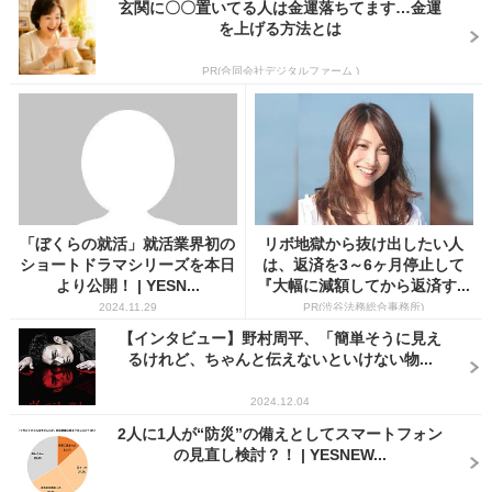
玄関に〇〇置いてる人は金運落ちてます…金運
を上げる方法とは
PR(合同会社デジタルファーム )
「ぼくらの就活」就活業界初の
リボ地獄から抜け出したい人
ショートドラマシリーズを本日
は、返済を3～6ヶ月停止して
より公開！ | YESN...
『大幅に減額してから返済す...
2024.11.29
PR(渋谷法務総合事務所)
【インタビュー】野村周平、「簡単そうに見え
るけれど、ちゃんと伝えないといけない物...
2024.12.04
2人に1人が“防災”の備えとしてスマートフォン
の見直し検討？！ | YESNEW...