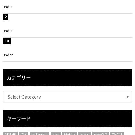
～」「みるきーのピンクコーデは最強」
under
ENTERTAINMENT
熊田曜子、圧巻美ボディのドレス姿公開！「妖艶な美し
さ」「女神」
under
ENTERTAINMENT
堀未央奈、6年ぶりとなる写真集発売を発表！「今まで
の集大成と、これからの決意が詰まった自信の一冊」
under
ENTERTAINMENT
カテゴリー
キーワード
AKB48
CM
Instagram
koki
Netflix
photo
povo2.0
TVCM