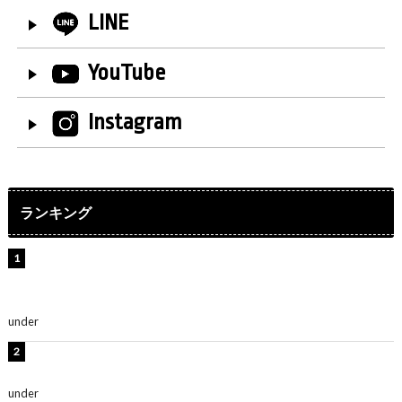
LINE
YouTube
Instagram
ランキング
【インタビュー】堀内まり菜＆宮本佳林＆杏ジュリア＆
及川結依「みんなでどこまで高い到達点を目指せるかす
ごく楽しみです！」『スクールアイドルミュージカル』
under
ENTERTAINMENT
板野友美、水着姿の美ボディショット公開！「スタイル
抜群」「最高にセクシー」
under
ENTERTAINMENT