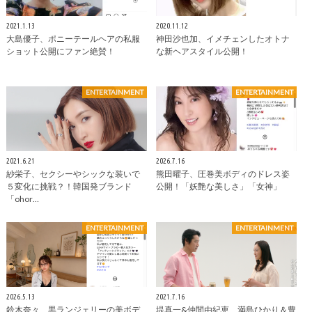
2021.1.13
2020.11.12
大島優子、ポニーテールヘアの私服
神田沙也加、イメチェンしたオトナ
ショット公開にファン絶賛！
な新ヘアスタイル公開！
ENTERTAINMENT
ENTERTAINMENT
2021.6.21
2026.7.16
紗栄⼦、セクシーやシックな装いで
熊田曜子、圧巻美ボディのドレス姿
５変化に挑戦？！韓国発ブランド
公開！「妖艶な美しさ」「女神」
「ohor…
ENTERTAINMENT
ENTERTAINMENT
2026.5.13
2021.7.16
鈴木奈々、黒ランジェリーの美ボデ
堤真一&仲間由紀恵、満島ひかり＆豊