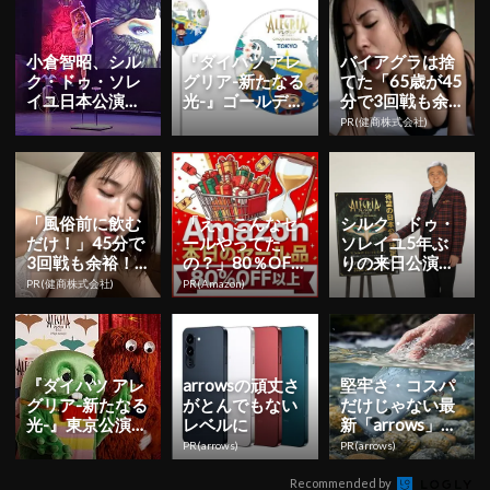
小倉智昭、シル
『ダイハツ アレ
バイアグラは捨
ク・ドゥ・ソレ
グリア-新たなる
てた「65歳が45
イユ日本公演は
光-』ゴールデン
分で3回戦も余
「最低5回は観
ウィーク キャン
裕」980円で朝
PR(健商株式会社)
て」と太鼓判！
ペーン開催！特
まで絶好調！
『ダイハツ...
別...
「風俗前に飲む
「え、こんなセ
シルク・ドゥ・
だけ！」45分で
ールやってた
ソレイユ5年ぶ
3回戦も余裕！1
の？」80％OFF
りの来日公演！
日31円で朝まで
以上が続々登
公演作品『アレ
PR(健商株式会社)
PR(Amazon)
絶好調
場！Amazonの本
グリア-新たなる
気が...
光-』に...
『ダイハツ アレ
arrowsの頑丈さ
堅牢さ・コスパ
グリア-新たなる
がとんでもない
だけじゃない最
光-』東京公演が
レベルに
新「arrows」事
ついに開幕！日
情
PR(arrows)
PR(arrows)
本公演を盛り上
げる...
Recommended by