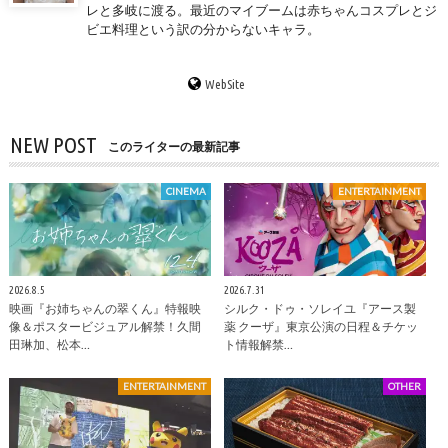
レと多岐に渡る。最近のマイブームは赤ちゃんコスプレとジ
ビエ料理という訳の分からないキャラ。
WebSite
NEW POST
このライターの最新記事
CINEMA
ENTERTAINMENT
2026.8.5
2026.7.31
映画『お姉ちゃんの翠くん』特報映
シルク・ドゥ・ソレイユ『アース製
像＆ポスタービジュアル解禁！久間
薬 クーザ』東京公演の日程＆チケッ
田琳加、松本…
ト情報解禁…
ENTERTAINMENT
OTHER