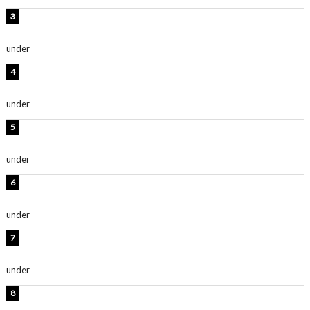
横野すみれ、ビキニ姿のグラビアショット公開！「美し
い」「スタイル最高！」
under
ENTERTAINMENT
板野友美、神スタイルのビキニショット公開！「スタイ
ルレベチすぎてやばい」
under
ENTERTAINMENT
西山茉希、夏全開な黒ビキニショット公開！「海似合い
ます」「スタイル抜群」
under
ENTERTAINMENT
岡田紗佳、美ボディ全開のグラビアショット公開！「撃
ち抜かれる美しさ」「色っぽい」
under
ENTERTAINMENT
時東ぁみ、白ビキニの美ボディショット公開！「最高」
「無邪気で可愛い」
under
ENTERTAINMENT
渡辺美優紀、美脚のミニワンピ衣装姿公開！「可愛いぃ