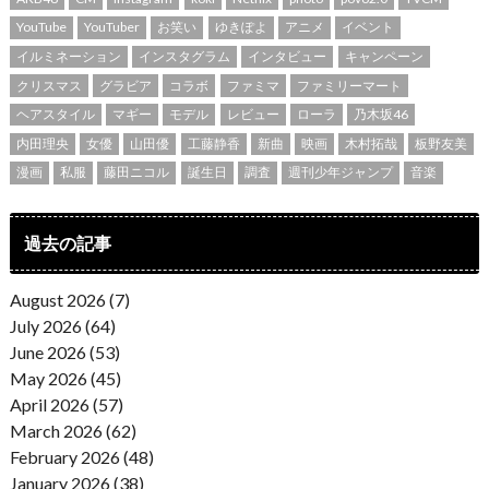
YouTube
YouTuber
お笑い
ゆきぽよ
アニメ
イベント
イルミネーション
インスタグラム
インタビュー
キャンペーン
クリスマス
グラビア
コラボ
ファミマ
ファミリーマート
ヘアスタイル
マギー
モデル
レビュー
ローラ
乃木坂46
内田理央
女優
山田優
工藤静香
新曲
映画
木村拓哉
板野友美
漫画
私服
藤田ニコル
誕生日
調査
週刊少年ジャンプ
音楽
過去の記事
August 2026 (7)
July 2026 (64)
June 2026 (53)
May 2026 (45)
April 2026 (57)
March 2026 (62)
February 2026 (48)
January 2026 (38)