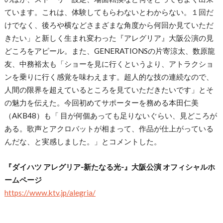
ています。これは、体験してもらわないとわからない。１回だ
けでなく、後ろや横などさまざまな角度から何回か見ていただ
きたい」と新しく生まれ変わった『アレグリア』大阪公演の見
どころをアピール。また、GENERATIONSの片寄涼太、数原龍
友、中務裕太も「ショーを見に行くというより、アトラクショ
ンを乗りに行く感覚を味わえます。超人的な技の連続なので、
人間の限界を超えているところを見ていただきたいです」とそ
の魅力を伝えた。今回初めてサポーターを務める本田仁美
（AKB48）も「 目が何個あっても足りないぐらい、見どころが
ある。歌声とアクロバットが相まって、作品が仕上がっている
んだな、と実感しました。」とコメントした。
『ダイハツ アレグリア-新たなる光-』大阪公演 オフィシャルホ
ームページ
https://www.ktv.jp/alegria/