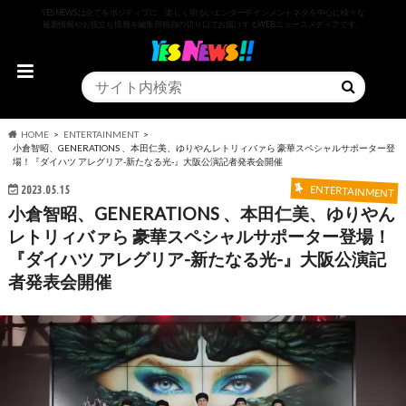
YESNEWSは全てをポジティブに、楽しく明るいエンターテインメントネタを中心に様々な
最新情報やお役立ち情報を編集部独自の切り口でお届けするWEBニュースメディアです。
HOME
ENTERTAINMENT
小倉智昭、GENERATIONS 、本田仁美、ゆりやんレトリィバァら 豪華スペシャルサポーター登
場！『ダイハツ アレグリア-新たなる光-』大阪公演記者発表会開催
2023.05.15
ENTERTAINMENT
小倉智昭、GENERATIONS 、本田仁美、ゆりやん
レトリィバァら 豪華スペシャルサポーター登場！
『ダイハツ アレグリア-新たなる光-』大阪公演記
者発表会開催