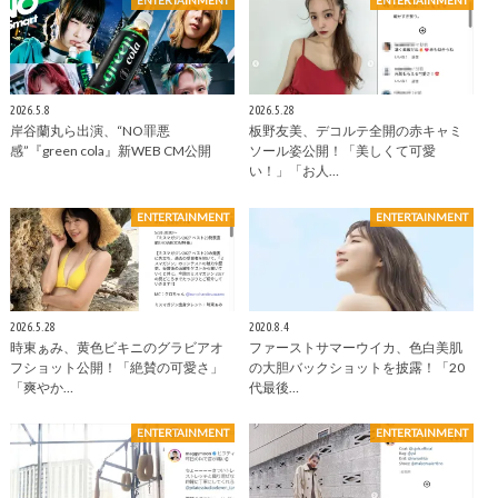
ENTERTAINMENT
ENTERTAINMENT
2026.5.8
2026.5.28
岸谷蘭丸ら出演、“NO罪悪
板野友美、デコルテ全開の赤キャミ
感”『green cola』新WEB CM公開
ソール姿公開！「美しくて可愛
い！」「お人…
ENTERTAINMENT
ENTERTAINMENT
2026.5.28
2020.8.4
時東ぁみ、黄色ビキニのグラビアオ
ファーストサマーウイカ、色白美肌
フショット公開！「絶賛の可愛さ」
の大胆バックショットを披露！「20
「爽やか…
代最後…
ENTERTAINMENT
ENTERTAINMENT