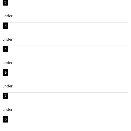
板野友美、神スタイルのビキニショット公開！「スタイ
ルレベチすぎてやばい」
under
ENTERTAINMENT
岡田紗佳、美ボディ全開のグラビアショット公開！「撃
ち抜かれる美しさ」「色っぽい」
under
ENTERTAINMENT
西山茉希、夏全開な黒ビキニショット公開！「海似合い
ます」「スタイル抜群」
under
ENTERTAINMENT
時東ぁみ、白ビキニの美ボディショット公開！「最高」
「無邪気で可愛い」
under
ENTERTAINMENT
渡辺美優紀、美脚のミニワンピ衣装姿公開！「可愛いぃ
～」「みるきーのピンクコーデは最強」
under
ENTERTAINMENT
熊田曜子、圧巻美ボディのドレス姿公開！「妖艶な美し
さ」「女神」