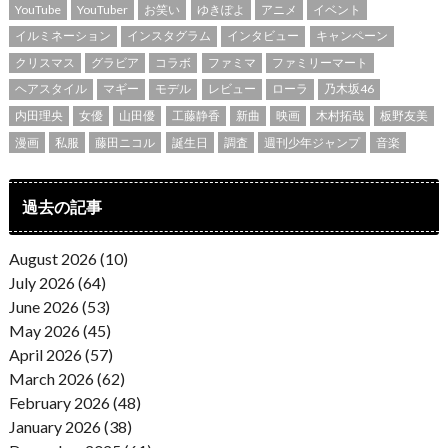
YouTube
YouTuber
お笑い
ゆきぽよ
アニメ
イベント
イルミネーション
インスタグラム
インタビュー
キャンペーン
クリスマス
グラビア
コラボ
ファミマ
ファミリーマート
ヘアスタイル
マギー
モデル
レビュー
ローラ
乃木坂46
内田理央
女優
山田優
工藤静香
新曲
映画
木村拓哉
板野友美
漫画
私服
藤田ニコル
誕生日
調査
週刊少年ジャンプ
音楽
過去の記事
August 2026 (10)
July 2026 (64)
June 2026 (53)
May 2026 (45)
April 2026 (57)
March 2026 (62)
February 2026 (48)
January 2026 (38)