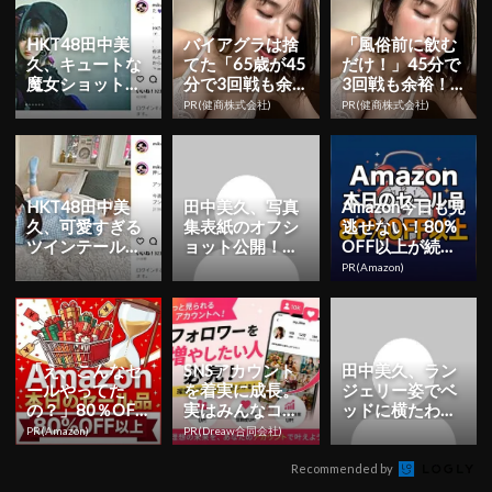
HKT48田中美
バイアグラは捨
「風俗前に飲む
久、キュートな
てた「65歳が45
だけ！」45分で
魔女ショット！
分で3回戦も余
3回戦も余裕！1
ハロウィンコン
裕」1日31円で
日31円で朝まで
PR(健商株式会社)
PR(健商株式会社)
サートの仮装姿
朝まで絶好調！
絶好調
を公開
HKT48田中美
田中美久、写真
Amazon今日も見
久、可愛すぎる
集表紙のオフシ
逃せない！80%
ツインテール＆
ョット公開！
OFF以上が続々
シャツ姿のオフ
「美しすぎてド
登場
PR(Amazon)
ショット公開！
キドキ」「セク
シーで最高」...
「え、こんなセ
SNSアカウント
田中美久、ラン
ールやってた
を着実に成長。
ジェリー姿でベ
の？」80％OFF
実はみんなココ
ッドに横たわる
以上が続々登
使ってます。
ショット公開！
PR(Amazon)
PR(Dreaw合同会社)
場！Amazonの本
「スタイル良く
気が...
て素敵」「...
Recommended by