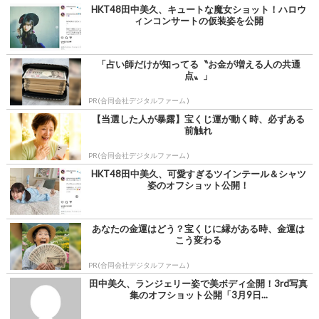
HKT48田中美久、キュートな魔女ショット！ハロウ
ィンコンサートの仮装姿を公開
「占い師だけが知ってる〝お金が増える人の共通
点〟」
PR(合同会社デジタルファーム )
【当選した人が暴露】宝くじ運が動く時、必ずある
前触れ
PR(合同会社デジタルファーム )
HKT48田中美久、可愛すぎるツインテール＆シャツ
姿のオフショット公開！
あなたの金運はどう？宝くじに縁がある時、金運は
こう変わる
PR(合同会社デジタルファーム )
田中美久、ランジェリー姿で美ボディ全開！3rd写真
集のオフショット公開「3月9日...