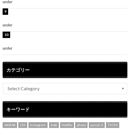
under
ENTERTAINMENT
堀未央奈、6年ぶりとなる写真集発売を発表！「今まで
の集大成と、これからの決意が詰まった自信の一冊」
under
ENTERTAINMENT
吉川愛、艶やかな浴衣姿公開！「綺麗すぎ」「とっても
素敵」
under
ENTERTAINMENT
カテゴリー
キーワード
AKB48
CM
Instagram
koki
Netflix
photo
povo2.0
TVCM