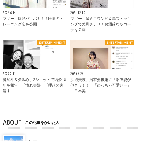
2022.6.14
2021.12.10
マギー、腹筋バキバキ！！圧巻のト
マギー、超ミニワンピ＆黒ストッキ
レーニング姿を公開
ングで美脚チラリ！お洒落な冬コー
デを公開
ENTERTAINMENT
ENTERTAINMENT
2025.2.11
2020.6.26
魔裟斗＆矢沢心、2ショットで結婚18
浜辺美波、浴衣姿披露に「浴衣姿が
年を報告！「憧れ夫婦」「理想の夫
似合う！！」「めっちゃ可愛いー」
婦す…
「日本美…
ABOUT
この記事をかいた人