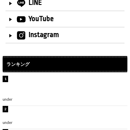
LINE
YouTube
Instagram
ランキング
【インタビュー】堀内まり菜＆宮本佳林＆杏ジュリア＆
及川結依「みんなでどこまで高い到達点を目指せるかす
ごく楽しみです！」『スクールアイドルミュージカル』
under
ENTERTAINMENT
横野すみれ、ビキニ姿のグラビアショット公開！「美し
い」「スタイル最高！」
under
ENTERTAINMENT