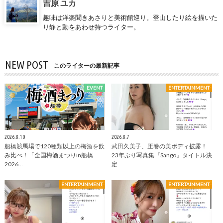
吉原 ユカ
趣味は洋楽聞きあさりと美術館巡り。登山したり絵を描いた
り静と動をあわせ持つライター。
NEW POST
このライターの最新記事
EVENT
ENTERTAINMENT
2026.8.10
2026.8.7
船橋競馬場で120種類以上の梅酒を飲
武田久美子、圧巻の美ボディ披露！
み比べ！「全国梅酒まつりin船橋
23年ぶり写真集『Sango』タイトル決
2026…
定
ENTERTAINMENT
ENTERTAINMENT