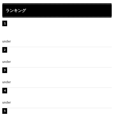
ランキング
【インタビュー】堀内まり菜＆宮本佳林＆杏ジュリア＆
及川結依「みんなでどこまで高い到達点を目指せるかす
ごく楽しみです！」『スクールアイドルミュージカル』
under
ENTERTAINMENT
横野すみれ、ビキニ姿のグラビアショット公開！「美し
い」「スタイル最高！」
under
ENTERTAINMENT
板野友美、神スタイルのビキニショット公開！「スタイ
ルレベチすぎてやばい」
under
ENTERTAINMENT
岡田紗佳、美ボディ全開のグラビアショット公開！「撃
ち抜かれる美しさ」「色っぽい」
under
ENTERTAINMENT
西山茉希、夏全開な黒ビキニショット公開！「海似合い