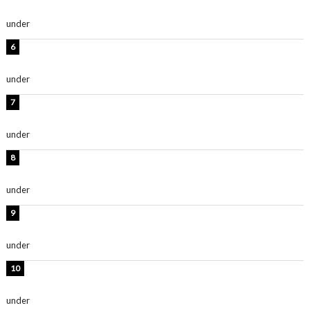
ます」「スタイル抜群」
under
ENTERTAINMENT
時東ぁみ、白ビキニの美ボディショット公開！「最高」
「無邪気で可愛い」
under
ENTERTAINMENT
渡辺美優紀、美脚のミニワンピ衣装姿公開！「可愛いぃ
～」「みるきーのピンクコーデは最強」
under
ENTERTAINMENT
熊田曜子、圧巻美ボディのドレス姿公開！「妖艶な美し
さ」「女神」
under
ENTERTAINMENT
堀未央奈、6年ぶりとなる写真集発売を発表！「今まで
の集大成と、これからの決意が詰まった自信の一冊」
under
ENTERTAINMENT
吉川愛、艶やかな浴衣姿公開！「綺麗すぎ」「とっても
素敵」
under
ENTERTAINMENT