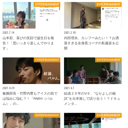
ENTERTAINMENT
ENTERTAINMENT
2025.7.14
2021.2.18
山本彩、喜びの笑顔で誕生日を報
内田理央、カンフーみたい！？お洒
告！「思いっきり楽しんでやりま
落すぎる全身黒コーデの私服姿を公
す」
開
ENTERTAINMENT
ENTERTAINMENT
2021.4.29
2021.6.7
敏腕部長・竹野内豊もアイスの前で
結成２６年のV６、“なかよしの秘
は悩みに悩む？！「PARM（パル
訣”を台本無しで語り合う！？ドキュ
ム）」の…
メンタ…
ENTERTAINMENT
ENTERTAINMENT