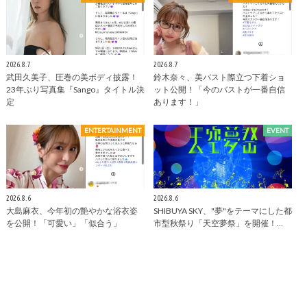
2026.8.7
2026.8.7
武田久美子、圧巻の美ボディ披露！
鈴木奈々、美バスト際立つ下着ショ
23年ぶり写真集『Sango』タイトル決
ット公開！「今のバストが一番自信
定
あります！」
ENTERTAINMENT
EVENT
2026.8.6
2026.8.6
大島麻衣、今年初の艶やかな浴衣姿
SHIBUYA SKY、"夢"をテーマにした都
を公開！「可愛い」「似合う」
市型秋祭り「天空夢祭」を開催！…