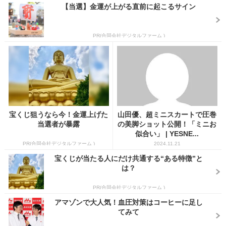
【当選】金運が上がる直前に起こるサイン
PR(合同会社デジタルファーム )
宝くじ狙うなら今！金運上げた
山田優、超ミニスカートで圧巻
当選者が暴露
の美脚ショット公開！「ミニお
似合い」 | YESNE...
PR(合同会社デジタルファーム )
2024.11.21
宝くじが当たる人にだけ共通する“ある特徴”と
は？
PR(合同会社デジタルファーム )
アマゾンで大人気！血圧対策はコーヒーに足し
てみて