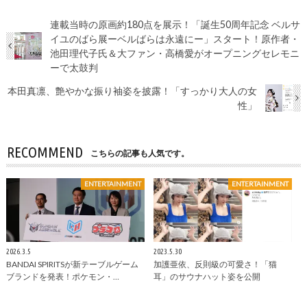
連載当時の原画約180点を展示！「誕生50周年記念 ベルサ
イユのばら展ーベルばらは永遠にー」スタート！原作者・
池田理代子氏＆大ファン・高橋愛がオープニングセレモニ
ーで太鼓判
本田真凛、艶やかな振り袖姿を披露！「すっかり大人の女
性」
RECOMMEND
こちらの記事も人気です。
ENTERTAINMENT
ENTERTAINMENT
2026.3.5
2023.5.30
BANDAI SPIRITSが新テーブルゲーム
加護亜依、反則級の可愛さ！「猫
ブランドを発表！ポケモン・…
耳」のサウナハット姿を公開