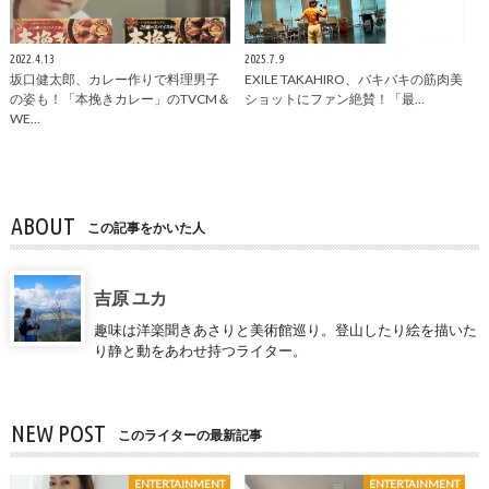
2022.4.13
2025.7.9
坂口健太郎、カレー作りで料理男子
EXILE TAKAHIRO、バキバキの筋肉美
の姿も！「本挽きカレー」のTVCM＆
ショットにファン絶賛！「最…
WE…
ABOUT
この記事をかいた人
吉原 ユカ
趣味は洋楽聞きあさりと美術館巡り。登山したり絵を描いた
り静と動をあわせ持つライター。
NEW POST
このライターの最新記事
ENTERTAINMENT
ENTERTAINMENT