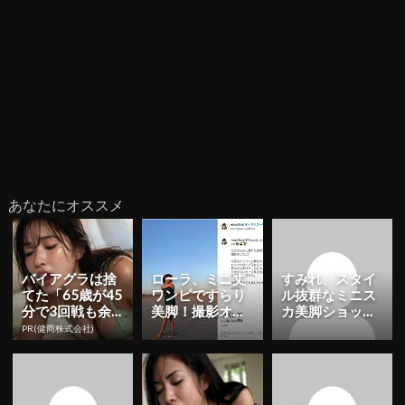
あなたにオススメ
バイアグラは捨
ローラ、ミニ丈
すみれ、スタイ
てた「65歳が45
ワンピですらり
ル抜群なミニス
分で3回戦も余
美脚！撮影オフ
カ美脚ショット
裕」980円で朝
ショットに反響
公開！「可愛
PR(健商株式会社)
まで絶好調！
「美しすぎる」 |
い」「めっちゃ
YE...
オシャレ！」...