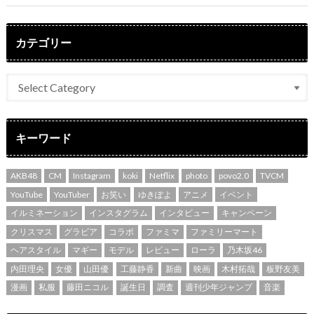
カテゴリー
キーワード
AKB48
CM
Instagram
koki
Netflix
photo
povo2.0
TVCM
YouTube
YouTuber
お笑い
ゆきぽよ
アニメ
イベント
イルミネーション
インスタグラム
インタビュー
キャンペーン
クリスマス
グラビア
コラボ
ファミマ
ファミリーマート
ヘアスタイル
マギー
モデル
レビュー
ローラ
乃木坂46
内田理央
女優
山田優
工藤静香
新曲
映画
木村拓哉
板野友美
漫画
私服
藤田ニコル
誕生日
調査
週刊少年ジャンプ
音楽