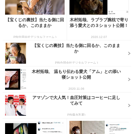
【宝くじの裏技】当たる側に回
木村拓哉、ラブラブ腕枕で寄り
るか、このままか
添う愛犬との３ショット公開！
PR(合同会社デジタルファーム )
2020.12.07
【宝くじの裏技】当たる側に回るか、このまま
か
PR(合同会社デジタルファーム )
木村拓哉、 温もり伝わる愛犬「アム」との添い
寝ショット公開
2020.11.06
アマゾンで大人気！血圧対策はコーヒーに足し
てみて
PR(森永乳業)