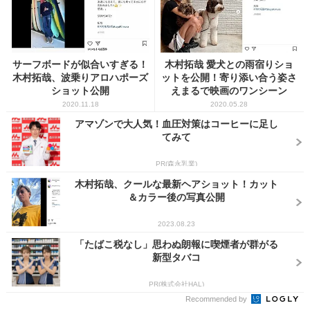
サーフボードが似合いすぎる！
木村拓哉 愛犬との雨宿りショ
木村拓哉、波乗りアロハポーズ
ットを公開！寄り添い合う姿さ
ショット公開
えまるで映画のワンシーン
2020.11.18
2020.05.28
アマゾンで大人気！血圧対策はコーヒーに足し
てみて
PR(森永乳業)
木村拓哉、クールな最新ヘアショット！カット
＆カラー後の写真公開
2023.08.23
「たばこ税なし」思わぬ朗報に喫煙者が群がる
新型タバコ
PR(株式会社HAL)
Recommended by