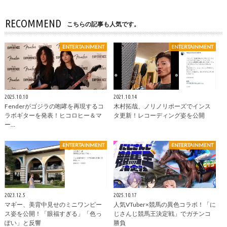
RECOMMEND
こちらの記事も人気です。
ENTERTAINMENT
ENTERTAINMENT
2025.10.10
2021.10.14
Fenderがゴジラの咆哮を再現するコ
木村拓哉、ノリノリポーズでインス
ラボギターを発表！ヒコロヒー＆マ
タ更新！レコーディング姿を公開
ー…
ENTERTAINMENT
ENTERTAINMENT
2023.12.5
2025.10.17
マギー、美背中見せのミニワンピー
人気VTuber×競馬の異色コラボ！「に
ス姿を公開！「眼福すぎる」「色っ
じさんじ競馬王決定戦」でガチンコ
ぽい」と反響
勝負