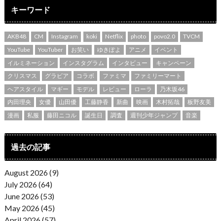
キーワード
AKB48
CM
Instagram
koki
Netflix
photo
povo2.0
TVCM
YouTube
YouTuber
お笑い
ゆきぽよ
アニメ
イベント
イルミネーション
インスタグラム
インタビュー
キャンペーン
クリスマス
グラビア
コラボ
ファミマ
ファミリーマート
ヘアスタイル
マギー
モデル
レビュー
ローラ
乃木坂46
内田理央
女優
山田優
工藤静香
新曲
映画
木村拓哉
板野友美
漫画
私服
藤田ニコル
誕生日
調査
週刊少年ジャンプ
音楽
過去の記事
August 2026 (9)
July 2026 (64)
June 2026 (53)
May 2026 (45)
April 2026 (57)