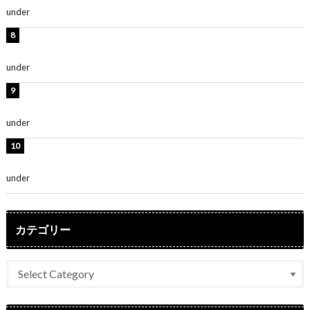
under
ENTERTAINMENT
熊田曜子、圧巻美ボディのドレス姿公開！「妖艶な美し
さ」「女神」
under
ENTERTAINMENT
堀未央奈、6年ぶりとなる写真集発売を発表！「今まで
の集大成と、これからの決意が詰まった自信の一冊」
under
ENTERTAINMENT
吉川愛、艶やかな浴衣姿公開！「綺麗すぎ」「とっても
素敵」
under
ENTERTAINMENT
カテゴリー