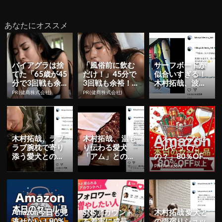
あなたにオススメ
バイアグラは捨
「風俗前に飲む
サーフボードが
てた「65歳が45
だけ！」45分で
似合いすぎる！
分で3回戦も余
3回戦も余裕！9
木村拓哉、波乗
裕」980円で朝
80円で朝まで絶
りアロハポーズ
PR(健商株式会社)
PR(健商株式会社)
まで絶好調！
好調
ショット公開
木村拓哉、ラブ
木村拓哉、 温も
「え、こんなセ
ラブ腕枕で寄り
り伝わる愛犬
ールやってた
添う愛犬との３
「アム」との添
の？」80％OFF
ショット公開！
い寝ショット公
以上が続々登
PR(Amazon)
開
場！Amazonの本
気が...
Amazon今日も見
SNSアカウント
木村拓哉 愛犬と
逃せない！80%
を着実に成長。
の雨宿りショッ