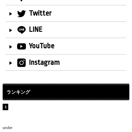
Twitter
LINE
YouTube
Instagram
ランキング
【インタビュー】堀内まり菜＆宮本佳林＆杏ジュリア＆
及川結依「みんなでどこまで高い到達点を目指せるかす
ごく楽しみです！」『スクールアイドルミュージカル』
under
ENTERTAINMENT