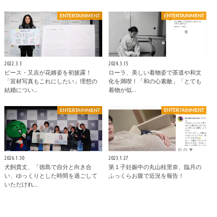
ENTERTAINMENT
ENTERTAINMENT
2022.3.3
2024.3.15
ピース・又吉が花婿姿を初披露！
ローラ、美しい着物姿で茶道や和文
「宣材写真もこれにしたい」理想の
化を満喫！「和の心素敵」「とても
結婚につい…
着物が似…
ENTERTAINMENT
ENTERTAINMENT
2026.1.30
2023.1.27
犬飼貴丈、「徳島で自分と向き合
第１子妊娠中の丸山桂里奈、臨月の
い、ゆっくりとした時間を過ごして
ふっくらお腹で近況を報告！
いただけれ…