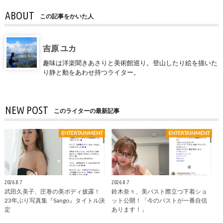
ABOUT
この記事をかいた人
吉原 ユカ
趣味は洋楽聞きあさりと美術館巡り。登山したり絵を描いた
り静と動をあわせ持つライター。
NEW POST
このライターの最新記事
ENTERTAINMENT
ENTERTAINMENT
2026.8.7
2026.8.7
武田久美子、圧巻の美ボディ披露！
鈴木奈々、美バスト際立つ下着ショ
23年ぶり写真集『Sango』タイトル決
ット公開！「今のバストが一番自信
定
あります！」