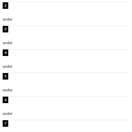
横野すみれ、ビキニ姿のグラビアショット公開！「美し
い」「スタイル最高！」
under
ENTERTAINMENT
板野友美、神スタイルのビキニショット公開！「スタイ
ルレベチすぎてやばい」
under
ENTERTAINMENT
岡田紗佳、美ボディ全開のグラビアショット公開！「撃
ち抜かれる美しさ」「色っぽい」
under
ENTERTAINMENT
西山茉希、夏全開な黒ビキニショット公開！「海似合い
ます」「スタイル抜群」
under
ENTERTAINMENT
時東ぁみ、白ビキニの美ボディショット公開！「最高」
「無邪気で可愛い」
under
ENTERTAINMENT
渡辺美優紀、美脚のミニワンピ衣装姿公開！「可愛いぃ
～」「みるきーのピンクコーデは最強」