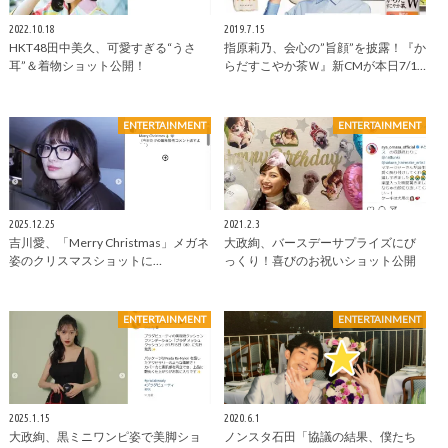
2022.10.18
2019.7.15
HKT48田中美久、可愛すぎる“うさ
指原莉乃、会心の”旨顔”を披露！『か
耳”＆着物ショット公開！
らだすこやか茶Ｗ』新CMが本日7/1…
ENTERTAINMENT
ENTERTAINMENT
2025.12.25
2021.2.3
吉川愛、「Merry Christmas」メガネ
大政絢、バースデーサプライズにび
姿のクリスマスショットに…
っくり！喜びのお祝いショット公開
ENTERTAINMENT
ENTERTAINMENT
2025.1.15
2020.6.1
大政絢、黒ミニワンピ姿で美脚ショ
ノンスタ石田「協議の結果、僕たち