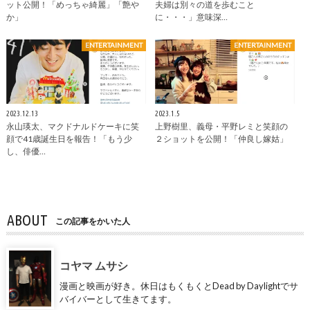
ット公開！「めっちゃ綺麗」「艶や
夫婦は別々の道を歩むこと
か」
に・・・」意味深…
ENTERTAINMENT
ENTERTAINMENT
2023.12.13
2023.1.5
永山瑛太、マクドナルドケーキに笑
上野樹里、義母・平野レミと笑顔の
顔で41歳誕生日を報告！「もう少
２ショットを公開！「仲良し嫁姑」
し、俳優…
ABOUT
この記事をかいた人
コヤマ ムサシ
漫画と映画が好き。休日はもくもくとDead by Daylightでサ
バイバーとして生きてます。