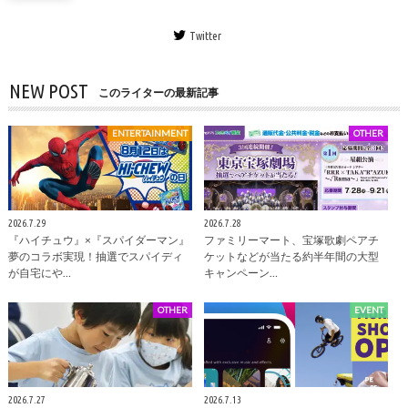
Twitter
NEW POST
このライターの最新記事
ENTERTAINMENT
OTHER
2026.7.29
2026.7.28
『ハイチュウ』×『スパイダーマン』
ファミリーマート、宝塚歌劇ペアチ
夢のコラボ実現！抽選でスパイディ
ケットなどが当たる約半年間の大型
が自宅にや…
キャンペーン…
OTHER
EVENT
2026.7.27
2026.7.13