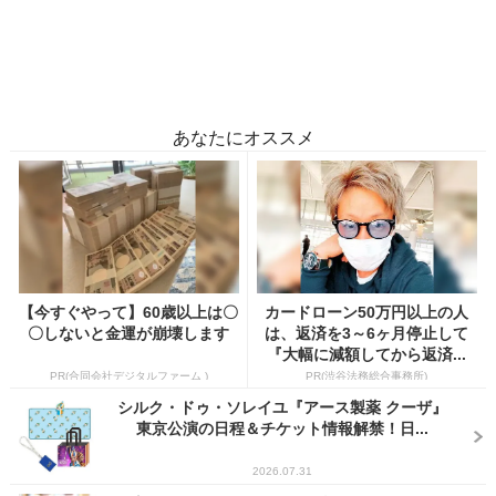
あなたにオススメ
【今すぐやって】60歳以上は〇
カードローン50万円以上の人
〇しないと金運が崩壊します
は、返済を3～6ヶ月停止して
『大幅に減額してから返済...
PR(合同会社デジタルファーム )
PR(渋谷法務総合事務所)
シルク・ドゥ・ソレイユ『アース製薬 クーザ』
東京公演の日程＆チケット情報解禁！日...
2026.07.31