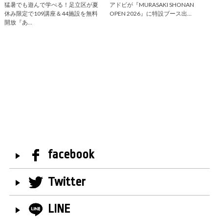
猛暑でも遊んで学べる！足立区が夏
アドビが『MURASAKI SHONAN
休み限定で109講座＆44施設を無料
OPEN 2026』に特設ブース出…
開放『あ…
facebook
Twitter
LINE