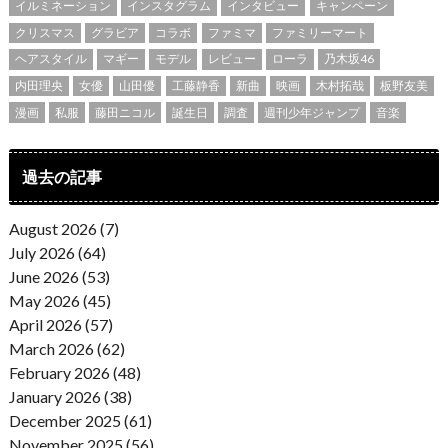
イルミネーション
インスタグラム
インタビュー
キャンペーン
クリスマス
グラビア
コラボ
ファミマ
ファミリーマート
ヘアスタイル
マギー
モデル
レビュー
ローラ
乃木坂46
内田理央
女優
山田優
工藤静香
新曲
映画
木村拓哉
板野友美
漫画
私服
藤田ニコル
誕生日
調査
週刊少年ジャンプ
音楽
過去の記事
August 2026 (7)
July 2026 (64)
June 2026 (53)
May 2026 (45)
April 2026 (57)
March 2026 (62)
February 2026 (48)
January 2026 (38)
December 2025 (61)
November 2025 (56)