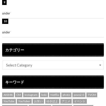
熊田曜子、圧巻美ボディのドレス姿公開！「妖艶な美し
さ」「女神」
under
ENTERTAINMENT
堀未央奈、6年ぶりとなる写真集発売を発表！「今まで
の集大成と、これからの決意が詰まった自信の一冊」
under
ENTERTAINMENT
カテゴリー
キーワード
AKB48
CM
Instagram
koki
Netflix
photo
povo2.0
TVCM
YouTube
YouTuber
お笑い
ゆきぽよ
アニメ
イベント