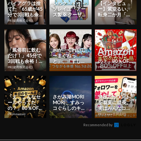
バイアグラは捨
シルク・ドゥ・
【インタビュ
てた「65歳が45
ソレイユ『アー
ー】紫堂るい、
分で3回戦も余
ス製薬 クーザ』
転身二か月「も
裕」980円で朝
東京公演の日程
っと知っていた
PR(健商株式会社)
まで絶好調！
＆チケット情報
だくことを目標
解禁！日...
に」 初ヘア...
「風俗前に飲む
auが「くれいじ
「え、こんなセ
だけ！」45分で
ーまぐねっ
ールやってた
3回戦も余裕！9
と」、「すしら
の？」80％OFF
80円で朝まで絶
ーめん《り
以上が続々登
PR(健商株式会社)
PR(Amazon)
好調
く》」、「ひみ
場！Amazonの本
つ基地。」とコ
気が...
ラ...
「え、こんなセ
さがみ湖MORI
SNSアカウント
ールやってた
MORI、すみっ
を着実に成長。
の？」80％OFF
コぐらしのキャ
実はみんなココ
以上が続々登
ラクターが夜空
使ってます。
PR(Amazon)
PR(Dreaw合同会社)
場！Amazonの本
を彩る 「すみっ
気が...
コ...
Recommended by