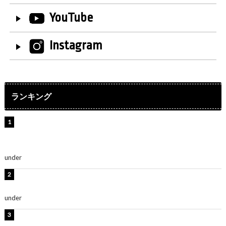
YouTube
Instagram
ランキング
【インタビュー】堀内まり菜＆宮本佳林＆杏ジュリア＆
及川結依「みんなでどこまで高い到達点を目指せるかす
ごく楽しみです！」『スクールアイドルミュージカル』
under
ENTERTAINMENT
板野友美、水着姿の美ボディショット公開！「スタイル
抜群」「最高にセクシー」
under
ENTERTAINMENT
横野すみれ、ビキニ姿のグラビアショット公開！「美し