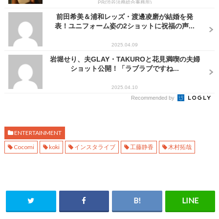
PR(渋谷法務総合事務所)
前田希美＆浦和レッズ・渡邊凌磨が結婚を発
表！ユニフォーム姿の2ショットに祝福の声...
2025.04.09
岩堀せり、夫GLAY・TAKUROと花見満喫の夫婦
ショット公開！「ラブラブですね...
2025.04.10
Recommended by
ENTERTAINMENT
Cocomi
koki
インスタライブ
工藤静香
木村拓哉