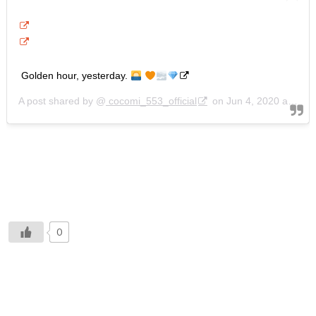
Golden hour, yesterday.
A post shared by @
cocomi_553_official
on
Jun 4, 2020 at 5:54pm PDT
0