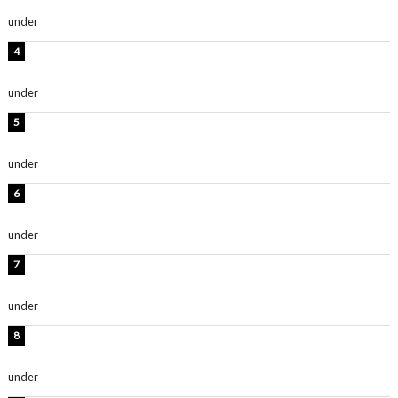
い」「スタイル最高！」
under
ENTERTAINMENT
板野友美、神スタイルのビキニショット公開！「スタイ
ルレベチすぎてやばい」
under
ENTERTAINMENT
西山茉希、夏全開な黒ビキニショット公開！「海似合い
ます」「スタイル抜群」
under
ENTERTAINMENT
岡田紗佳、美ボディ全開のグラビアショット公開！「撃
ち抜かれる美しさ」「色っぽい」
under
ENTERTAINMENT
時東ぁみ、白ビキニの美ボディショット公開！「最高」
「無邪気で可愛い」
under
ENTERTAINMENT
渡辺美優紀、美脚のミニワンピ衣装姿公開！「可愛いぃ
～」「みるきーのピンクコーデは最強」
under
ENTERTAINMENT