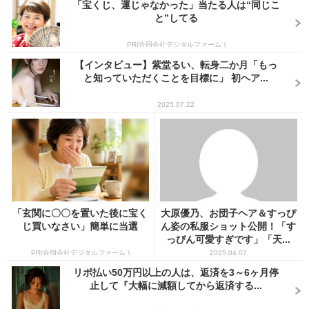
「宝くじ、運じゃなかった」当たる人は“同じこ
と”してる
PR(合同会社デジタルファーム )
【インタビュー】紫堂るい、転身二か月「もっ
と知っていただくことを目標に」 初ヘア...
2025.07.22
「玄関に〇〇を置いた後に宝く
大原優乃、お団子ヘア＆すっぴ
じ買いなさい」簡単に当選
ん姿の私服ショット公開！「す
っぴん可愛すぎです」「天...
PR(合同会社デジタルファーム )
2025.04.07
リボ払い50万円以上の人は、返済を3～6ヶ月停
止して『大幅に減額してから返済する...