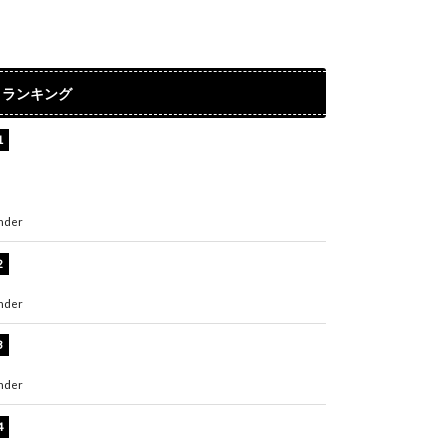
ランキング
【インタビュー】堀内まり菜＆宮本佳林＆杏ジ
ュリア＆及川結依「みんなでどこまで高い到達
点を目指せるかすごく楽しみです！」『スクー
ルアイドルミュージカル』
nder
ENTERTAINMENT
板野友美、水着姿の美ボディショット公開！
「スタイル抜群」「最高にセクシー」
nder
ENTERTAINMENT
横野すみれ、ビキニ姿のグラビアショット公
開！「美しい」「スタイル最高！」
nder
ENTERTAINMENT
板野友美、神スタイルのビキニショット公開！
「スタイルレベチすぎてやばい」