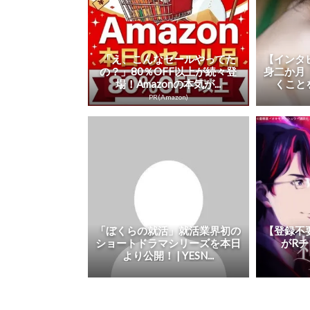
「え、こんなセールやってた
【インタ
の？」80％OFF以上が続々登
身二か月
場！Amazonの本気が...
くことを
PR(Amazon)
「ぼくらの就活」就活業界初の
【登録不
ショートドラマシリーズを本日
がR
より公開！ | YESN...