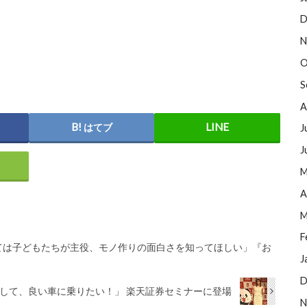
D
N
O
S
A
はてブ
J
J
M
A
M
F
ては子どもたちが主役、モノ作りの面白さを知ってほしい」『お
J
D
ジして、良い車に乗りたい！」 楽天証券セミナーに登場
N