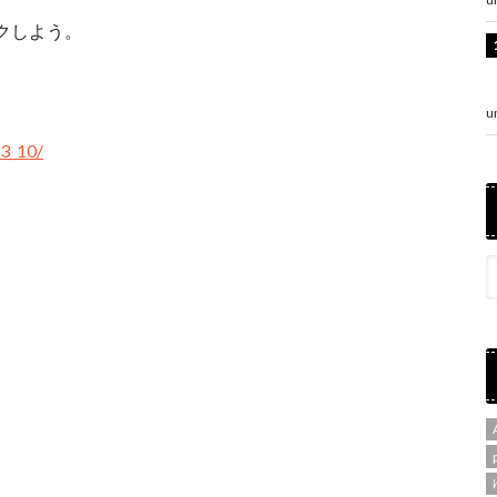
クしよう。
u
23_10/