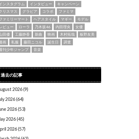
インスタグラム
インタビュー
キャンペーン
クリスマス
グラビア
コラボ
ファミマ
ファミリーマート
ヘアスタイル
マギー
モデル
レビュー
ローラ
乃木坂46
内田理央
女優
山田優
工藤静香
新曲
映画
木村拓哉
板野友美
漫画
私服
藤田ニコル
誕生日
調査
週刊少年ジャンプ
音楽
過去の記事
ugust 2026 (9)
uly 2026 (64)
une 2026 (53)
ay 2026 (45)
pril 2026 (57)
arch 2026 (62)