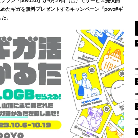
ラン「povo2.0」が9月29日（金）でサービス提供開
めたギガを無料プレゼントするキャンペーン『povo#ギ
した。
u
u
u