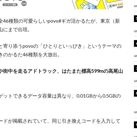
u
46種類の可愛らしいpovo#ギガ活かるたが、東京（新
山にまで出現。
u
寄り添うpovoの「ひとりといっぴき」というテーマの
きのかるた46種類を大放出。
u
街中を走るアドトラック、はたまた標高599mの高尾山
。
u
トできるデータ容量は異なり、0.01GBから0.5GBの
u
ードが掲載されていて、同じ引き換えコードを入力して
u