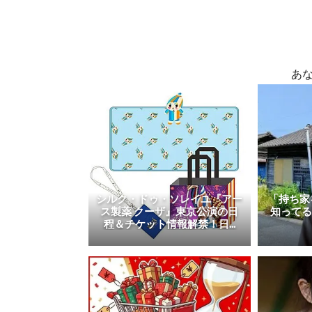
あ
シルク・ドゥ・ソレイユ『アー
「持ち家
ス製薬 クーザ』東京公演の日
知って
程＆チケット情報解禁！日...