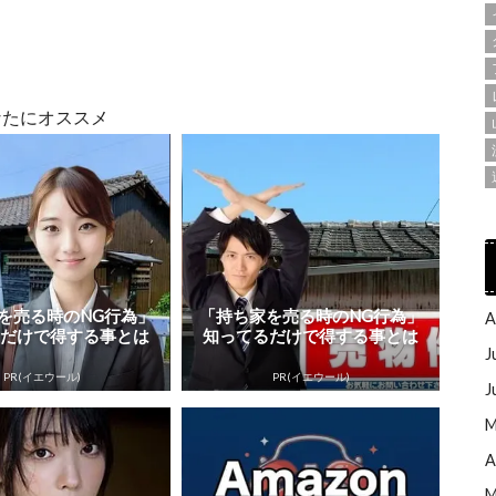
なたにオススメ
を売る時のNG行為」
「持ち家を売る時のNG行為」
A
るだけで得する事とは
知ってるだけで得する事とは
J
PR(イエウール)
PR(イエウール)
J
M
A
M