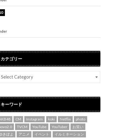
堀未央奈、6年ぶりとなる写真集発売を発表！
「今までの集大成と、これからの決意が詰まっ
た自信の一冊」
nder
ENTERTAINMENT
カテゴリー
キーワード
AKB48
CM
Instagram
koki
Netflix
photo
povo2.0
TVCM
YouTube
YouTuber
お笑い
ゆきぽよ
アニメ
イベント
イルミネーション