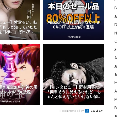
F
J
ビュー】紫堂るい、転
Amazon今日も見逃せない！8
D
「もっと知っていただ
0%OFF以上が続々登場
目標に」 初ヘア...
N
PR(Amazon)
O
S
A
J
J
M
要＆完全無料】神の雫
【インタビュー】野村周平、
A
チャンネルで見放題
「簡単そうに見えるけれど、ち
ゃんと伝えないといけない物...
M
PR(Rチャンネル)
F
Recommended by
J