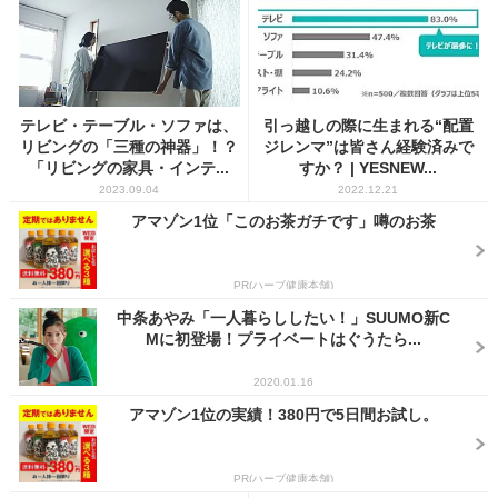
テレビ・テーブル・ソファは、
引っ越しの際に生まれる“配置
リビングの「三種の神器」！？
ジレンマ”は皆さん経験済みで
「リビングの家具・インテ...
すか？ | YESNEW...
2023.09.04
2022.12.21
アマゾン1位「このお茶ガチです」噂のお茶
PR(ハーブ健康本舗)
中条あやみ「一人暮らししたい！」SUUMO新C
Mに初登場！プライベートはぐうたら...
2020.01.16
アマゾン1位の実績！380円で5日間お試し。
PR(ハーブ健康本舗)