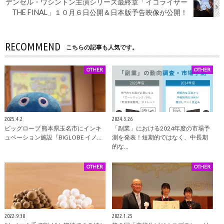
デンゼル・ワシントン主演シリーズ最終章「イコライザー
THE FINAL」１０月６日公開＆日本版予告映像が公開！
RECOMMEND
こちらの記事も人気です。
OTHER
OTHER
2025.4.2
2024.3.26
ビッグローブ 熊本県玉名市にインキ
「副業」における2024年度の市場予
ュベーション施設『BIGLOBE イノ…
測を発表！短期的ではなく、中長期
的な…
OTHER
OTHER
2022.9.30
2022.1.25