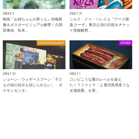
2026.8.5
2026.7.31
映画『お姉ちゃんの翠くん』特報映
シルク・ドゥ・ソレイユ『アース製
像＆ポスタービジュアル解禁！久間
薬 クーザ』東京公演の日程＆チケッ
田琳加、松本…
ト情報解禁…
ENTERTAINMENT
OTHER
2026.7.23
2026.7.1
ショーン・ウォザースプーン「子ど
コンビニうな重のレベルを超え
もの頃の自分も信じられない」 ポ
た！？ファミマ「上 鹿児島県産うな
ケモンセンタ…
ぎ蒲焼重」を実…