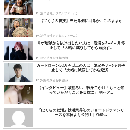
PR(合同会社デジタルファーム )
【宝くじの裏技】当たる側に回るか、このままか
PR(合同会社デジタルファーム )
リボ地獄から抜け出したい人は、返済を3～6ヶ月停
止して『大幅に減額してから返済す...
PR(渋谷法務総合事務所)
カードローン50万円以上の人は、返済を3～6ヶ月停
止して『大幅に減額してから返済...
PR(渋谷法務総合事務所)
【インタビュー】紫堂るい、転身二か月「もっと知
っていただくことを目標に」 初ヘア...
「ぼくらの就活」就活業界初のショートドラマシリ
ーズを本日より公開！ | YESN...