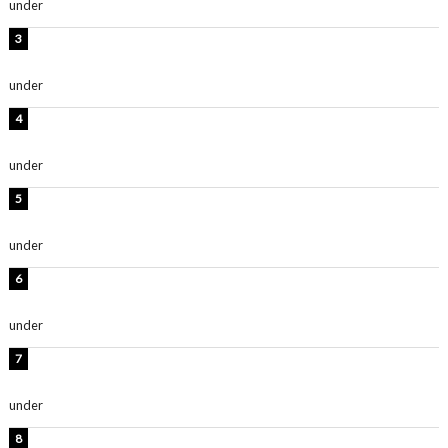
under
ENTERTAINMENT
横野すみれ、ビキニ姿のグラビアショット公開！「美し
い」「スタイル最高！」
under
ENTERTAINMENT
板野友美、神スタイルのビキニショット公開！「スタイ
ルレベチすぎてやばい」
under
ENTERTAINMENT
岡田紗佳、美ボディ全開のグラビアショット公開！「撃
ち抜かれる美しさ」「色っぽい」
under
ENTERTAINMENT
西山茉希、夏全開な黒ビキニショット公開！「海似合い
ます」「スタイル抜群」
under
ENTERTAINMENT
時東ぁみ、白ビキニの美ボディショット公開！「最高」
「無邪気で可愛い」
under
ENTERTAINMENT
渡辺美優紀、美脚のミニワンピ衣装姿公開！「可愛いぃ