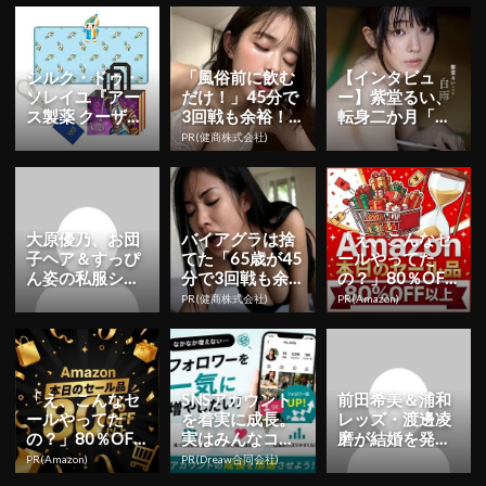
シルク・ドゥ・
「風俗前に飲む
【インタビュ
ソレイユ『アー
だけ！」45分で
ー】紫堂るい、
ス製薬 クーザ』
3回戦も余裕！1
転身二か月「も
東京公演の日程
日31円で朝まで
っと知っていた
PR(健商株式会社)
＆チケット情報
絶好調
だくことを目標
解禁！日...
に」 初ヘア...
大原優乃、お団
バイアグラは捨
「え、こんなセ
子ヘア＆すっぴ
てた「65歳が45
ールやってた
ん姿の私服ショ
分で3回戦も余
の？」80％OFF
ット公開！「す
裕」980円で朝
以上が続々登
PR(健商株式会社)
PR(Amazon)
っぴん可愛すぎ
まで絶好調！
場！Amazonの本
です」「天...
気が...
「え、こんなセ
SNSアカウント
前田希美＆浦和
ールやってた
を着実に成長。
レッズ・渡邊凌
の？」80％OFF
実はみんなココ
磨が結婚を発
以上が続々登
使ってます。
表！ユニフォー
PR(Amazon)
PR(Dreaw合同会社)
場！Amazonの本
ム姿の2ショッ