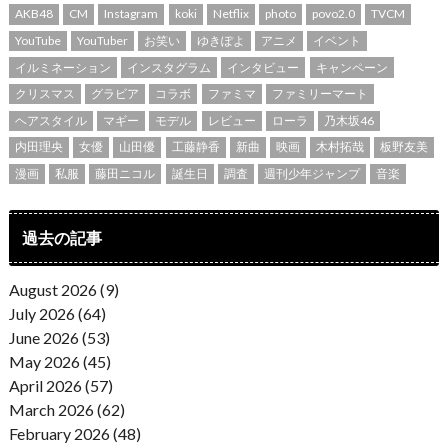
AKB48
CM
Instagram
koki
Netflix
photo
povo2.0
TVCM
YouTube
YouTuber
お笑い
ゆきぽよ
アニメ
イベント
イルミネーション
インスタグラム
インタビュー
キャンペーン
クリスマス
グラビア
コラボ
ファミマ
ファミリーマート
ヘアスタイル
マギー
モデル
レビュー
ローラ
乃木坂46
内田理央
女優
山田優
工藤静香
新曲
映画
木村拓哉
板野友美
漫画
私服
藤田ニコル
誕生日
調査
週刊少年ジャンプ
音楽
過去の記事
August 2026 (9)
July 2026 (64)
June 2026 (53)
May 2026 (45)
April 2026 (57)
March 2026 (62)
February 2026 (48)