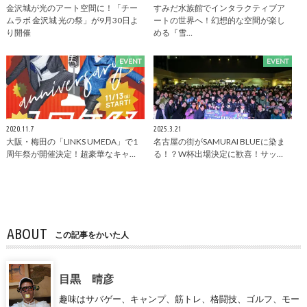
金沢城が光のアート空間に！「チー
すみだ水族館でインタラクティブア
ムラボ 金沢城 光の祭」が9月30日よ
ートの世界へ！幻想的な空間が楽し
り開催
める『雪…
EVENT
EVENT
2020.11.7
2025.3.21
大阪・梅田の「LINKS UMEDA」で1
名古屋の街がSAMURAI BLUEに染ま
周年祭が開催決定！超豪華なキャ…
る！？W杯出場決定に歓喜！サッ…
ABOUT
この記事をかいた人
目黒 晴彦
趣味はサバゲー、キャンプ、筋トレ、格闘技、ゴルフ、モー