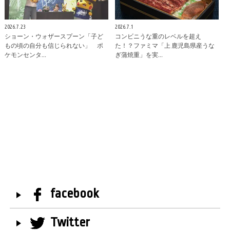
2026.7.23
2026.7.1
ショーン・ウォザースプーン「子ど
コンビニうな重のレベルを超え
もの頃の自分も信じられない」 ポ
た！？ファミマ「上 鹿児島県産うな
ケモンセンタ…
ぎ蒲焼重」を実…
facebook
Twitter