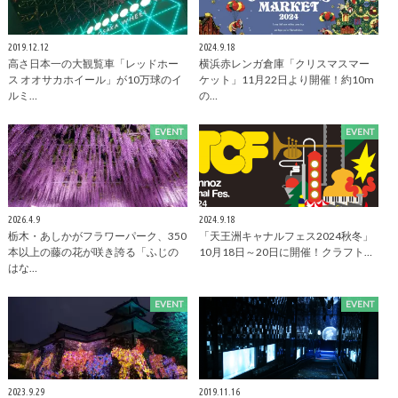
2019.12.12
2024.9.18
高さ日本一の大観覧車「レッドホー
横浜赤レンガ倉庫「クリスマスマー
ス オオサカホイール」が10万球のイ
ケット」11月22日より開催！約10m
ルミ…
の…
EVENT
EVENT
2026.4.9
2024.9.18
栃木・あしかがフラワーパーク、350
「天王洲キャナルフェス2024秋冬」
本以上の藤の花が咲き誇る「ふじの
10月18日～20日に開催！クラフト…
はな…
EVENT
EVENT
2023.9.29
2019.11.16