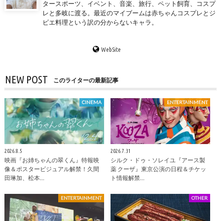
タースポーツ、イベント、音楽、旅行、ペット飼育、コスプ
レと多岐に渡る。最近のマイブームは赤ちゃんコスプレとジ
ビエ料理という訳の分からないキャラ。
WebSite
NEW POST
このライターの最新記事
CINEMA
ENTERTAINMENT
2026.8.5
2026.7.31
映画『お姉ちゃんの翠くん』特報映
シルク・ドゥ・ソレイユ『アース製
像＆ポスタービジュアル解禁！久間
薬 クーザ』東京公演の日程＆チケッ
田琳加、松本…
ト情報解禁…
ENTERTAINMENT
OTHER