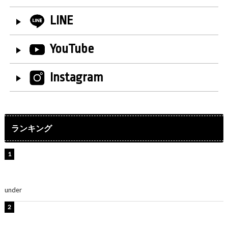
LINE
YouTube
Instagram
ランキング
【インタビュー】堀内まり菜＆宮本佳林＆杏ジュリア＆
及川結依「みんなでどこまで高い到達点を目指せるかす
ごく楽しみです！」『スクールアイドルミュージカル』
under
ENTERTAINMENT
板野友美、水着姿の美ボディショット公開！「スタイル
抜群」「最高にセクシー」