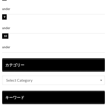
～」「みるきーのピンクコーデは最強」
under
ENTERTAINMENT
熊田曜子、圧巻美ボディのドレス姿公開！「妖艶な美し
さ」「女神」
under
ENTERTAINMENT
堀未央奈、6年ぶりとなる写真集発売を発表！「今まで
の集大成と、これからの決意が詰まった自信の一冊」
under
ENTERTAINMENT
カテゴリー
キーワード