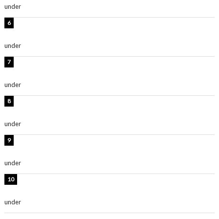
under
ENTERTAINMENT
岡田紗佳、美ボディ全開のグラビアショット公開！「撃
ち抜かれる美しさ」「色っぽい」
under
ENTERTAINMENT
時東ぁみ、白ビキニの美ボディショット公開！「最高」
「無邪気で可愛い」
under
ENTERTAINMENT
渡辺美優紀、美脚のミニワンピ衣装姿公開！「可愛いぃ
～」「みるきーのピンクコーデは最強」
under
ENTERTAINMENT
熊田曜子、圧巻美ボディのドレス姿公開！「妖艶な美し
さ」「女神」
under
ENTERTAINMENT
堀未央奈、6年ぶりとなる写真集発売を発表！「今まで
の集大成と、これからの決意が詰まった自信の一冊」
under
ENTERTAINMENT