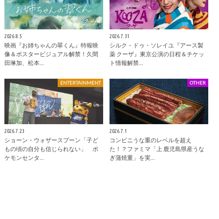
2026.8.5
2026.7.31
映画『お姉ちゃんの翠くん』特報映
シルク・ドゥ・ソレイユ『アース製
像＆ポスタービジュアル解禁！久間
薬 クーザ』東京公演の日程＆チケッ
田琳加、松本…
ト情報解禁…
ENTERTAINMENT
OTHER
2026.7.23
2026.7.1
ショーン・ウォザースプーン「子ど
コンビニうな重のレベルを超え
もの頃の自分も信じられない」 ポ
た！？ファミマ「上 鹿児島県産うな
ケモンセンタ…
ぎ蒲焼重」を実…