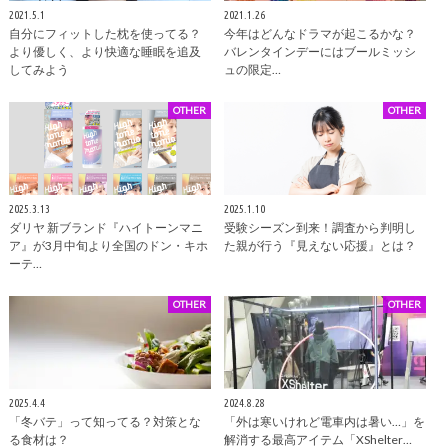
2021.5.1
2021.1.26
自分にフィットした枕を使ってる？
今年はどんなドラマが起こるかな？
より優しく、より快適な睡眠を追及
バレンタインデーにはブールミッシ
してみよう
ュの限定…
OTHER
OTHER
2025.3.13
2025.1.10
ダリヤ 新ブランド『ハイトーンマニ
受験シーズン到来！調査から判明し
ア』が3月中旬より全国のドン・キホ
た親が行う『見えない応援』とは？
ーテ…
OTHER
OTHER
2025.4.4
2024.8.28
「冬バテ」って知ってる？対策とな
「外は寒いけれど電車内は暑い…」を
る食材は？
解消する最高アイテム「XShelter…