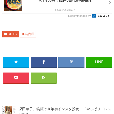
ら」600円→83円の新型が爆売れ
PR(株式会社HAL)
Recommended by
OTHER
名古屋
深田恭子、笑顔で今年初インスタ投稿！「やっぱりドレス