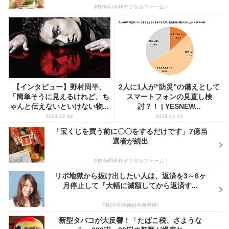
PR(合同会社デジタルファーム )
【インタビュー】野村周平、
2人に1人が“防災”の備えとして
「簡単そうに見えるけれど、ち
スマートフォンの見直し検
ゃんと伝えないといけない物...
討？！ | YESNEW...
2024.12.04
2024.12.12
「宝くじを買う前に〇〇をするだけです」7億当
選者が続出
PR(合同会社デジタルファーム )
リボ地獄から抜け出したい人は、返済を3～6ヶ
月停止して『大幅に減額してから返済す...
PR(渋谷法務総合事務所)
新型タバコが大反響！「たばこ税、さような