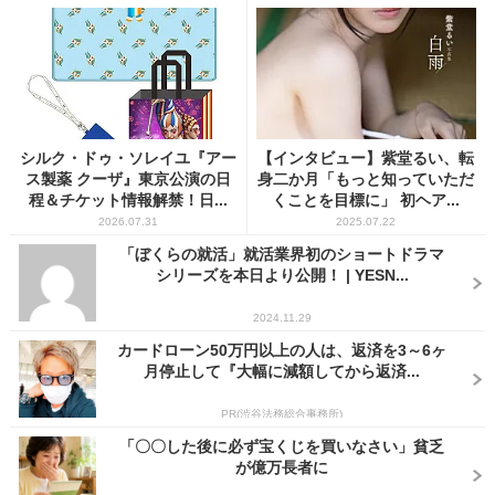
シルク・ドゥ・ソレイユ『アー
【インタビュー】紫堂るい、転
ス製薬 クーザ』東京公演の日
身二か月「もっと知っていただ
程＆チケット情報解禁！日...
くことを目標に」 初ヘア...
2026.07.31
2025.07.22
「ぼくらの就活」就活業界初のショートドラマ
シリーズを本日より公開！ | YESN...
2024.11.29
カードローン50万円以上の人は、返済を3～6ヶ
月停止して『大幅に減額してから返済...
PR(渋谷法務総合事務所)
「〇〇した後に必ず宝くじを買いなさい」貧乏
が億万長者に