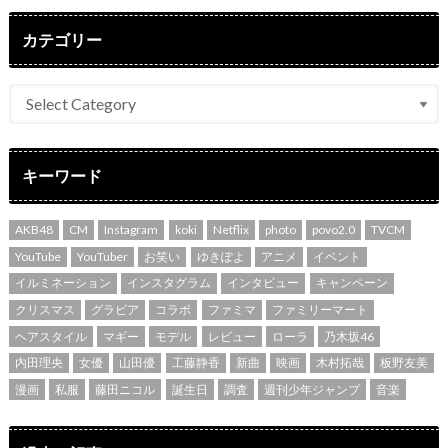
カテゴリー
キーワード
AKB48
CM
Instagram
koki
Netflix
photo
povo2.0
TVCM
YouTube
YouTuber
お笑い
ゆきぽよ
アニメ
イベント
イルミネーション
インスタグラム
インタビュー
キャンペーン
クリスマス
グラビア
コラボ
ファミマ
ファミリーマート
ヘアスタイル
マギー
モデル
レビュー
ローラ
乃木坂46
内田理央
女優
山田優
工藤静香
新曲
映画
木村拓哉
板野友美
漫画
私服
藤田ニコル
誕生日
調査
週刊少年ジャンプ
音楽