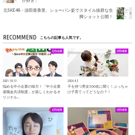
が好き」
元SKE48・須田亜香里、ショーパン姿でスタイル抜群な生
脚ショット公開！
RECOMMEND
こちらの記事も人気です。
OTHER
OTHER
2021.10.13
2024.4.5
悩める中小企業の味方！「中小企業
子を持つ男女500名に聞く！ぶっちゃ
退職金共済制度」が楽しくわかるオ
け子育てってどうなの？！
リジナル…
OTHER
OTHER