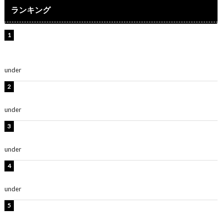
ランキング
【インタビュー】堀内まり菜＆宮本佳林＆杏ジュリア＆
及川結依「みんなでどこまで高い到達点を目指せるかす
ごく楽しみです！」『スクールアイドルミュージカル』
under
ENTERTAINMENT
板野友美、水着姿の美ボディショット公開！「スタイル
抜群」「最高にセクシー」
under
ENTERTAINMENT
横野すみれ、ビキニ姿のグラビアショット公開！「美し
い」「スタイル最高！」
under
ENTERTAINMENT
板野友美、神スタイルのビキニショット公開！「スタイ
ルレベチすぎてやばい」
under
ENTERTAINMENT
西山茉希、夏全開な黒ビキニショット公開！「海似合い
ます」「スタイル抜群」