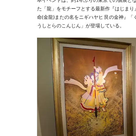
た「龍」をモチーフとする最新作『はじまり
命(金龍)またの名をニギハヤヒ 艮の金神』
うしとらのこんじん」が登場している。