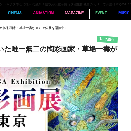
ンメントネタを中心に様々な最新情報やお役立ち情報を編集部独自の切り口でお届けするWEB
CINEMA
ANIMATION
MAGAZINE
EVENT
MUSIC
の陶彩画家・草場一壽が東京で個展を開催中！
EVENT
いた唯一無二の陶彩画家・草場一壽が