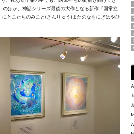
』のほか、神話シリーズ最後の大作となる新作『国常立
「くにとこたちのみこと(きんりゅう)またのなをにぎはやひ
A
J
J
M
A
M