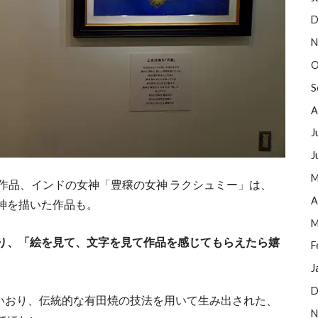
D
N
O
S
A
J
J
M
作品、インドの女神「豊穣の女神 ラクシュミー」は、
A
神を描いた作品も。
M
り、「絵を見て、文字を見て作品を感じてもらえたら嬉
F
J
D
ていおり、伝統的な有田焼の技法を用いて生み出された、
N