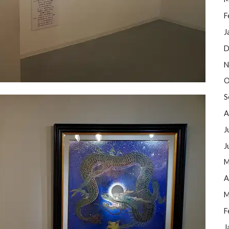
F
J
D
N
O
S
A
J
J
M
A
M
F
J