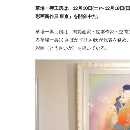
草場一壽工房は、12月10日(土)〜12月18日(
彩画新作展 東京』を開催中だ。
草場一壽工房は、陶彩画家・絵本作家・空間
る草場一壽(くさばかずひさ)氏が代表を務め
彩画（とうさいが）を描いている。