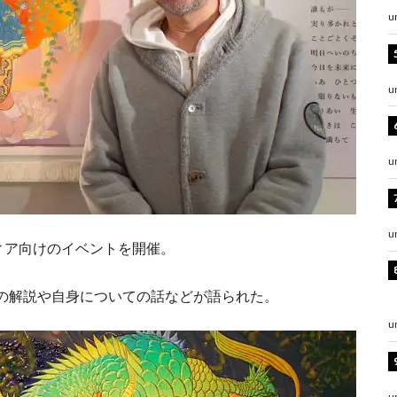
u
u
u
u
ィア向けのイベントを開催。
の解説や自身についての話などが語られた。
u
u