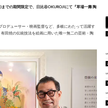
日)までの期間限定で、日比谷OKUROJIにて『草場一壽 陶
プロデューサー・映画監督など、多岐にわたって活躍す
、有田焼の伝統技法を絵画に用いた唯一無二の芸術・陶
u
u
u