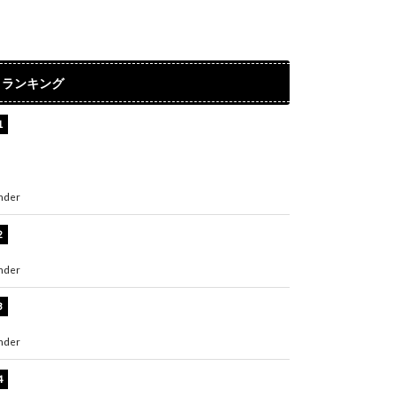
ランキング
【インタビュー】堀内まり菜＆宮本佳林＆杏ジ
ュリア＆及川結依「みんなでどこまで高い到達
点を目指せるかすごく楽しみです！」『スクー
ルアイドルミュージカル』
nder
ENTERTAINMENT
板野友美、水着姿の美ボディショット公開！
「スタイル抜群」「最高にセクシー」
nder
ENTERTAINMENT
横野すみれ、ビキニ姿のグラビアショット公
開！「美しい」「スタイル最高！」
nder
ENTERTAINMENT
板野友美、神スタイルのビキニショット公開！
「スタイルレベチすぎてやばい」