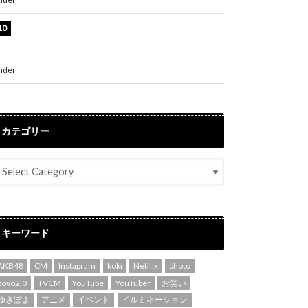
堀未央奈、6年ぶりとなる写真集発売を発表！
「今までの集大成と、これからの決意が詰まっ
た自信の一冊」
nder
ENTERTAINMENT
カテゴリー
キーワード
AKB48
CM
Instagram
koki
Netflix
photo
povo2.0
TVCM
YouTube
YouTuber
お笑い
ゆきぽよ
アニメ
イベント
イルミネーション