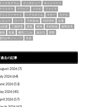
インスタグラム
インタビュー
キャンペーン
クリスマス
グラビア
コラボ
ファミマ
ファミリーマート
ヘアスタイル
マギー
モデル
レビュー
ローラ
乃木坂46
内田理央
女優
山田優
工藤静香
新曲
映画
木村拓哉
板野友美
漫画
私服
藤田ニコル
誕生日
調査
週刊少年ジャンプ
音楽
過去の記事
ugust 2026 (7)
uly 2026 (64)
une 2026 (53)
ay 2026 (45)
pril 2026 (57)
arch 2026 (62)