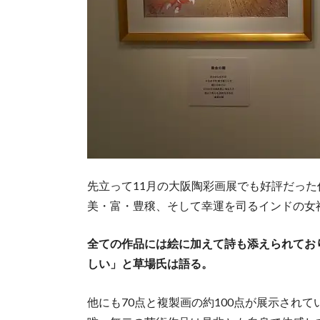
先立って11月の大阪陶彩画展でも好評だった
美・富・豊穣、そして幸運を司るインドの女
全ての作品には絵に加えて詩も添えられてお
しい」と草場氏は語る。
他にも70点と複製画の約100点が展示され