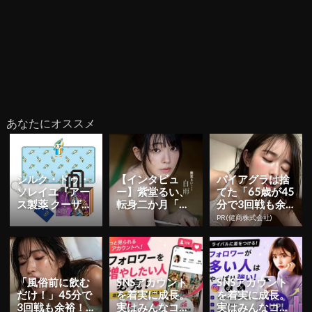
あなたにオススメ
シルク・ドゥ・
【インタビュ
バイアグラは捨
ソレイユ『アー
ー】紫堂るい、
てた「65歳が45
ス製薬 クーザ』
転身二か月「も
分で3回戦も余
東京公演の日程
っと知っていた
裕」1日31円で
PR(健商株式会社)
＆チケット情報
だくことを目標
朝まで絶好調！
解禁！日...
に」 初ヘア...
「風俗前に飲む
SNSアカウント
SNSアカウント
だけ！」45分で
を着実に成長。
を着実に成長。
3回戦も余裕！1
実はみんなココ
実はみんなココ