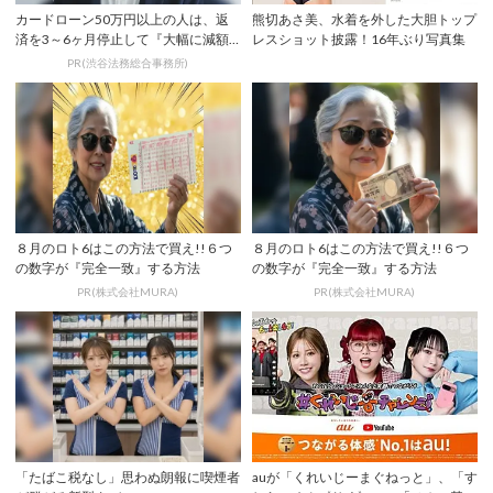
カードローン50万円以上の人は、返
熊切あさ美、水着を外した大胆トップ
済を3～6ヶ月停止して『大幅に減額
レスショット披露！16年ぶり写真集
してから返済...
PR(渋谷法務総合事務所)
８月のロト6はこの方法で買え!!６つ
８月のロト6はこの方法で買え!!６つ
の数字が『完全一致』する方法
の数字が『完全一致』する方法
PR(株式会社MURA)
PR(株式会社MURA)
「たばこ税なし」思わぬ朗報に喫煙者
auが「くれいじーまぐねっと」、「す