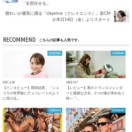
「全部任せる」
檀れいが優美に踊る『clayence（クレイエンス）』新CM
が本日14日（金）よりスタート
RECOMMEND
こちらの記事も人気です。
CINEMA
CINEMA
2021.6.28
2020.10.7
【インタビュー】岡田結実、「ショ
【レビュー】夜のトランスジェンダ
コラの世界観にチョコレートのよう
ーと孤独な少女、2つの魂が求め合う
に溶け込…
時―『…
CINEMA
CINEMA