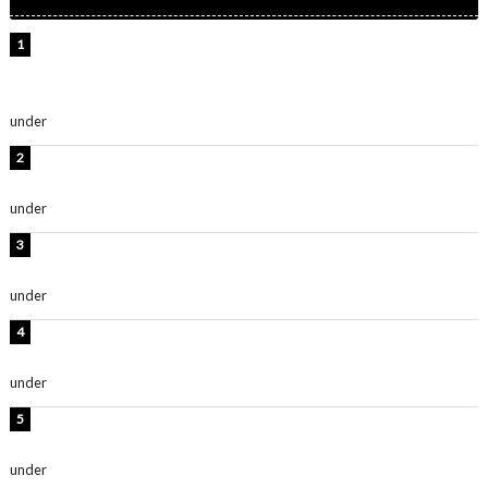
【インタビュー】堀内まり菜＆宮本佳林＆杏ジュリア＆
及川結依「みんなでどこまで高い到達点を目指せるかす
ごく楽しみです！」『スクールアイドルミュージカル』
under
ENTERTAINMENT
横野すみれ、ビキニ姿のグラビアショット公開！「美し
い」「スタイル最高！」
under
ENTERTAINMENT
板野友美、神スタイルのビキニショット公開！「スタイ
ルレベチすぎてやばい」
under
ENTERTAINMENT
岡田紗佳、美ボディ全開のグラビアショット公開！「撃
ち抜かれる美しさ」「色っぽい」
under
ENTERTAINMENT
西山茉希、夏全開な黒ビキニショット公開！「海似合い
ます」「スタイル抜群」
under
ENTERTAINMENT