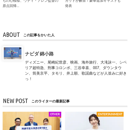
ちの心模様、ウディ・アレン監督の
カットが解禁！豪華追加キャストも
原点回帰…
発表
ABOUT
この記事をかいた人
ナビダ 錦小路
ディズニー、尾崎紀世彦、映画、海外旅行、大滝詠一、シベ
リア超特急、刑事コロンボ、三谷幸喜、007、ダウンタウ
ン、筒美京平、タモリ、井上順、歌謡曲などが人並みに好き
っ！
NEW POST
このライターの最新記事
OTHER
ENTERTAINMENT