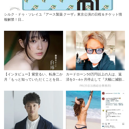
シルク・ドゥ・ソレイユ『アース製薬 クーザ』東京公演の日程＆チケット情
報解禁！日...
【インタビュー】紫堂るい、転身二か
カードローン50万円以上の人は、返
月「もっと知っていただくことを目標
済を3～6ヶ月停止して『大幅に減額
に」 初ヘア...
してから返済...
PR(渋谷法務総合事務所)