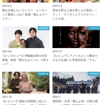
2019.9.25
2019.12.6
痛みを感じないカンフー・ヒーロー
歴史を変えた熱き男たちの実話―！
って最強じゃね？ 映画『燃えよスー
マット・デイモンとクリスチャン・
リヤ！…
ベイル初…
CINEMA
CINEMA
2024.10.4
2019.8.27
【インタビュー】伊藤健太郎＆本宮
【レビュー】アメリカという概念そ
泰風、映画『静かなるドン2』で再タ
のものを描いた革命的作品『アス』
ッグ …
CINEMA
CINEMA
2020.7.28
2020.2.7
【レビュー】都会の空模様と恋人た
岡田准一 主演『燃えよ剣』圧巻の新