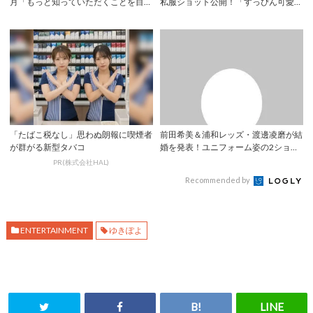
月「もっと知っていただくことを目標
私服ショット公開！「すっぴん可愛す
に」 初ヘア...
ぎです」「天...
「たばこ税なし」思わぬ朗報に喫煙者
前田希美＆浦和レッズ・渡邊凌磨が結
が群がる新型タバコ
婚を発表！ユニフォーム姿の2ショッ
トに祝福の声...
PR(株式会社HAL)
Recommended by
ENTERTAINMENT
ゆきぽよ