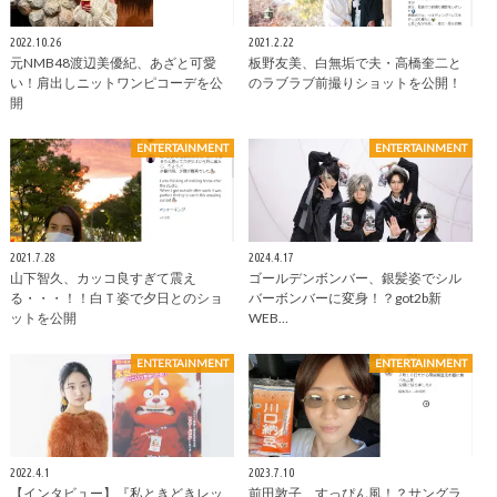
2022.10.26
2021.2.22
元NMB48渡辺美優紀、あざと可愛
板野友美、白無垢で夫・高橋奎二と
い！肩出しニットワンピコーデを公
のラブラブ前撮りショットを公開！
開
ENTERTAINMENT
ENTERTAINMENT
2021.7.28
2024.4.17
山下智久、カッコ良すぎて震え
ゴールデンボンバー、銀髪姿でシル
る・・・！！白Ｔ姿で夕日とのショ
バーボンバーに変身！？got2b新
ットを公開
WEB…
ENTERTAINMENT
ENTERTAINMENT
2022.4.1
2023.7.10
【インタビュー】『私ときどきレッ
前田敦子、すっぴん風！？サングラ