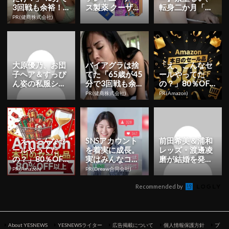
3回戦も余裕！9
ス製薬 クーザ』
転身二か月「も
80円で朝まで絶
東京公演の日程
っと知っていた
PR(健商株式会社)
好調
＆チケット情報
だくことを目標
解禁！日...
に」 初ヘア...
大原優乃、お団
バイアグラは捨
「え、こんなセ
子ヘア＆すっぴ
てた「65歳が45
ールやってた
ん姿の私服ショ
分で3回戦も余
の？」80％OFF
ット公開！「す
裕」980円で朝
以上が続々登
PR(健商株式会社)
PR(Amazon)
っぴん可愛すぎ
まで絶好調！
場！Amazonの本
です」「天...
気が...
「え、こんなセ
SNSアカウント
前田希美＆浦和
ールやってた
を着実に成長。
レッズ・渡邊凌
の？」80％OFF
実はみんなココ
磨が結婚を発
以上が続々登
使ってます。
表！ユニフォー
PR(Amazon)
PR(Dreaw合同会社)
場！Amazonの本
ム姿の2ショッ
気が...
トに祝福の声...
Recommended by
About YESNEWS
YESNEWSライター
広告掲載について
個人情報保護方針
プ