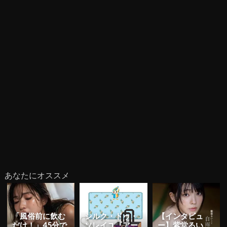
あなたにオススメ
「風俗前に飲む
シルク・ドゥ・
【インタビュ
だけ！」45分で
ソレイユ『アー
ー】紫堂るい、