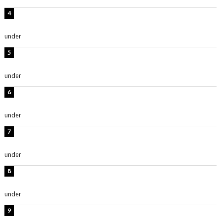
板野友美、神スタイルのビキニショット公開！「スタイ
ルレベチすぎてやばい」
under
ENTERTAINMENT
西山茉希、夏全開な黒ビキニショット公開！「海似合い
ます」「スタイル抜群」
under
ENTERTAINMENT
岡田紗佳、美ボディ全開のグラビアショット公開！「撃
ち抜かれる美しさ」「色っぽい」
under
ENTERTAINMENT
時東ぁみ、白ビキニの美ボディショット公開！「最高」
「無邪気で可愛い」
under
ENTERTAINMENT
渡辺美優紀、美脚のミニワンピ衣装姿公開！「可愛いぃ
～」「みるきーのピンクコーデは最強」
under
ENTERTAINMENT
熊田曜子、圧巻美ボディのドレス姿公開！「妖艶な美し