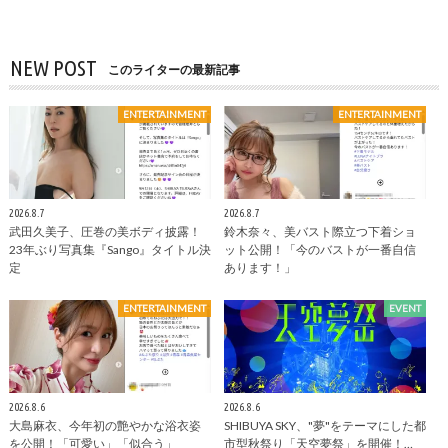
NEW POST
このライターの最新記事
ENTERTAINMENT
ENTERTAINMENT
2026.8.7
2026.8.7
武田久美子、圧巻の美ボディ披露！
鈴木奈々、美バスト際立つ下着ショ
23年ぶり写真集『Sango』タイトル決
ット公開！「今のバストが一番自信
定
あります！」
ENTERTAINMENT
EVENT
2026.8.6
2026.8.6
大島麻衣、今年初の艶やかな浴衣姿
SHIBUYA SKY、"夢"をテーマにした都
を公開！「可愛い」「似合う」
市型秋祭り「天空夢祭」を開催！…