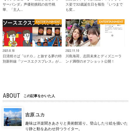
サーパンダ』声優初挑戦の佐竹桃
ス姿で32歳誕生日を報告 「いつまで
華、「主人…
も変…
ENTERTAINMENT
ENTERTAINMENT
2025.8.18
2022.11.10
日清焼そば「U.F.O.」と旅する夢の特
川島海荷、志田未来とディズニーラ
別新幹線『ソースエクスプレス』が…
ンド満喫のオフショット公開！
ABOUT
この記事をかいた人
吉原 ユカ
趣味は洋楽聞きあさりと美術館巡り。登山したり絵を描いた
り静と動をあわせ持つライター。