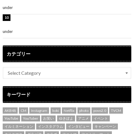
さ」「女神」
under
ENTERTAINMENT
堀未央奈、6年ぶりとなる写真集発売を発表！「今まで
の集大成と、これからの決意が詰まった自信の一冊」
under
ENTERTAINMENT
カテゴリー
キーワード
AKB48
CM
Instagram
koki
Netflix
photo
povo2.0
TVCM
YouTube
YouTuber
お笑い
ゆきぽよ
アニメ
イベント
イルミネーション
インスタグラム
インタビュー
キャンペーン