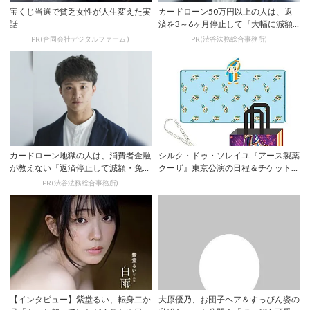
宝くじ当選で貧乏女性が人生変えた実
カードローン50万円以上の人は、返
話
済を3～6ヶ月停止して『大幅に減額
してから返済...
PR(合同会社デジタルファーム )
PR(渋谷法務総合事務所)
カードローン地獄の人は、消費者金融
シルク・ドゥ・ソレイユ『アース製薬
が教えない『返済停止して減額・免除
クーザ』東京公演の日程＆チケット情
する方法』で...
報解禁！日...
PR(渋谷法務総合事務所)
【インタビュー】紫堂るい、転身二か
大原優乃、お団子ヘア＆すっぴん姿の