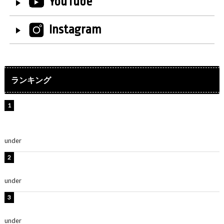
YouTube
Instagram
ランキング
【インタビュー】堀内まり菜＆宮本佳林＆杏ジュリア＆
及川結依「みんなでどこまで高い到達点を目指せるかす
ごく楽しみです！」『スクールアイドルミュージカル』
under
ENTERTAINMENT
板野友美、水着姿の美ボディショット公開！「スタイル
抜群」「最高にセクシー」
under
ENTERTAINMENT
横野すみれ、ビキニ姿のグラビアショット公開！「美し
い」「スタイル最高！」
under
ENTERTAINMENT