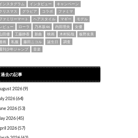
インスタグラム
インタビュー
キャンペーン
クリスマス
グラビア
コラボ
ファミマ
ファミリーマート
ヘアスタイル
マギー
モデル
レビュー
ローラ
乃木坂46
内田理央
女優
山田優
工藤静香
新曲
映画
木村拓哉
板野友美
漫画
私服
藤田ニコル
誕生日
調査
週刊少年ジャンプ
音楽
過去の記事
ugust 2026 (9)
uly 2026 (64)
une 2026 (53)
ay 2026 (45)
pril 2026 (57)
arch 2026 (62)