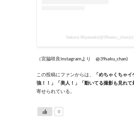
Sakura Miyawaki(@39saku_c
（宮脇咲良Instagramより @39saku_chan)
この投稿にファンからは、
「めちゃくちゃイ
強！！」「美人！」「動いてる撮影も見れて
寄せられている。
0