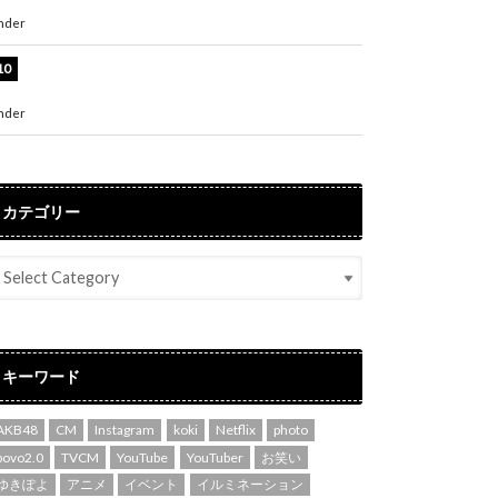
た自信の一冊」
nder
ENTERTAINMENT
吉川愛、艶やかな浴衣姿公開！「綺麗すぎ」
「とっても素敵」
nder
ENTERTAINMENT
カテゴリー
キーワード
AKB48
CM
Instagram
koki
Netflix
photo
povo2.0
TVCM
YouTube
YouTuber
お笑い
ゆきぽよ
アニメ
イベント
イルミネーション