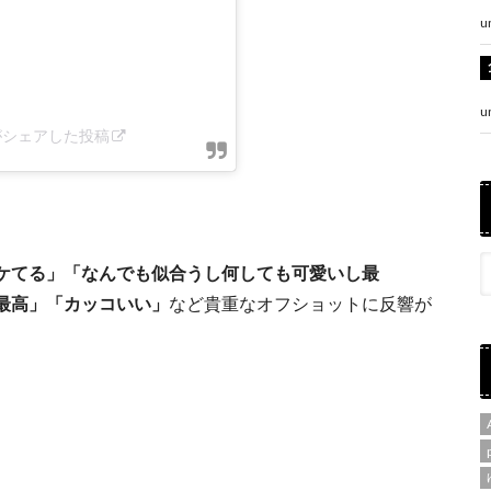
u
u
han)がシェアした投稿
ケてる」「なんでも似合うし何しても可愛いし最
最高」「カッコいい」
など貴重なオフショットに反響が