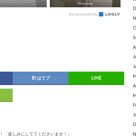
PR(arrows)
D
Recommended by
N
O
S
A
J
J
M
はてブ
A
M
F
J
D
開！「楽しみにしててくださいませ！」
N