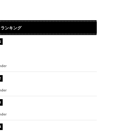
ランキング
【インタビュー】堀内まり菜＆宮本佳林＆杏ジ
ュリア＆及川結依「みんなでどこまで高い到達
点を目指せるかすごく楽しみです！」『スクー
ルアイドルミュージカル』
nder
ENTERTAINMENT
横野すみれ、ビキニ姿のグラビアショット公
開！「美しい」「スタイル最高！」
nder
ENTERTAINMENT
板野友美、神スタイルのビキニショット公開！
「スタイルレベチすぎてやばい」
nder
ENTERTAINMENT
岡田紗佳、美ボディ全開のグラビアショット公
開！「撃ち抜かれる美しさ」「色っぽい」