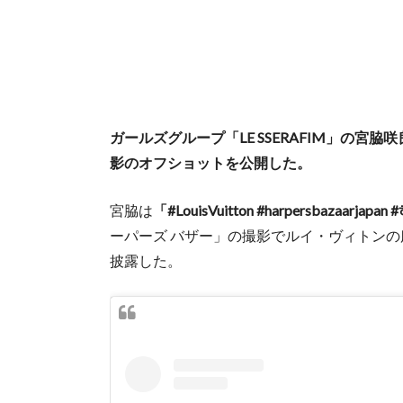
ガールズグループ「LE SSERAFIM」の宮
影のオフショットを公開した。
宮脇は
「#LouisVuitton #harpersbazaarja
ーパーズ バザー」の撮影でルイ・ヴィトン
披露した。