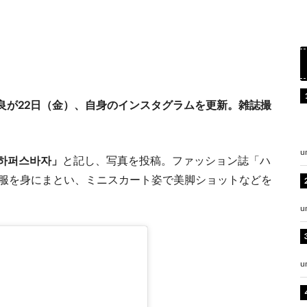
脇咲良が22日（金）、自身のインスタグラムを更新。雑誌撮
u
pan #하퍼스바자」
と記し、写真を投稿。ファッション誌「ハ
の服を身にまとい、ミニスカート姿で美脚ショットなどを
u
u