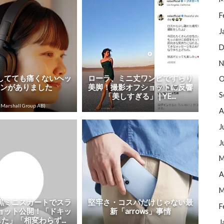
F
J
D
N
してても痛くないヘッ
ローラ、ミニ丈ワンピですらり
O
ホンがありました
美脚！撮影オフショットに反響
S
「美しすぎる」 | YE...
Marshall Group AB)
A
J
J
M
A
M
黒ミニスカートでスラ
堅牢さ・コスパだけじゃない最
F
ョット公開！「ドキッ
新「arrows」事情
た」「相変わらず...
J