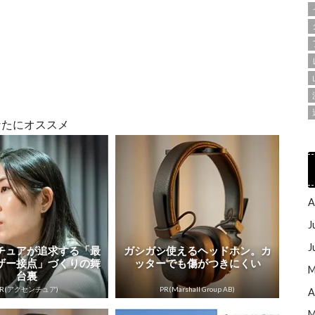
なたにオススメ
A
J
J
チュアが追求する「最
ガシガシ使えるヘッドホン。カ
ザー接点」づくりの舞
ッターでも傷がつきにくい
M
台裏
PR(アクセンチュア)
PR(Marshall Group AB)
A
M