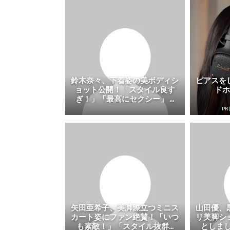
鈴木奈々、下着姿の美ボディシ
ピアスを
ョット公開！「スタイル良す
ド
ぎ！」「最高にセクシー」 ...
PR(
矢田亜希子、美脚際立つミニス
山田優、
カート姿にファン絶賛！「いつ
リ美脚シ
も素敵！」「スタイル抜群...
としまし