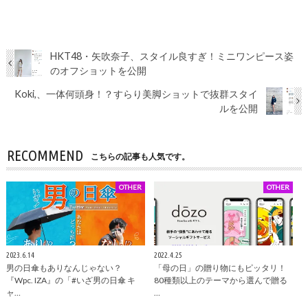
HKT48・矢吹奈子、スタイル良すぎ！ミニワンピース姿
のオフショットを公開
Koki,、一体何頭身！？すらり美脚ショットで抜群スタイ
ルを公開
RECOMMEND
こちらの記事も人気です。
OTHER
OTHER
2023.6.14
2022.4.25
男の日傘もありなんじゃない？
「母の日」の贈り物にもピッタリ！
『Wpc. IZA』の「#いざ男の日傘 キ
80種類以上のテーマから選んで贈る
ャ…
…