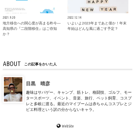
2021.9.20
2022.12.14
地方移住への関心度が高まる昨今―
いよいよ2023年まであと僅か！年末
高知県の『二段階移住』はご存知
年始はどんな風に過ごす予定？
か？
ABOUT
この記事をかいた人
目黒 晴彦
趣味はサバゲー、キャンプ、筋トレ、格闘技、ゴルフ、モー
タースポーツ、イベント、音楽、旅行、ペット飼育、コスプ
レと多岐に渡る。最近のマイブームは赤ちゃんコスプレとジ
ビエ料理という訳の分からないキャラ。
WebSite