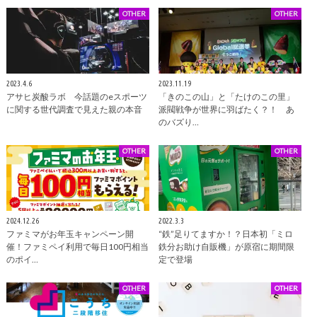
OTHER
OTHER
2023.4.6
2023.11.19
アサヒ炭酸ラボ 今話題のeスポーツ
「きのこの山」と「たけのこの里」
に関する世代調査で見えた親の本音
派閥戦争が世界に羽ばたく？！ あ
のバズり…
OTHER
OTHER
2024.12.26
2022.3.3
ファミマがお年玉キャンペーン開
“鉄”足りてますか！？日本初「ミロ
催！ファミペイ利用で毎日100円相当
鉄分お助け自販機」が原宿に期間限
のポイ…
定で登場
OTHER
OTHER