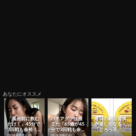
あなたにオススメ
「風俗前に飲む
バイアグラは捨
毎日の納豆習慣
だけ！」45分で
てた「65歳が45
が楽しくなる！
3回戦も余裕！9
分で3回戦も余
「とろっ豆」に
80円で朝まで絶
裕」1日31円で
『パキッ！と占
PR(健商株式会社)
PR(健商株式会社)