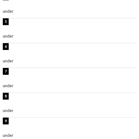
ち抜かれる美しさ」「色っぽい」
under
ENTERTAINMENT
西山茉希、夏全開な黒ビキニショット公開！「海似合い
ます」「スタイル抜群」
under
ENTERTAINMENT
時東ぁみ、白ビキニの美ボディショット公開！「最高」
「無邪気で可愛い」
under
ENTERTAINMENT
渡辺美優紀、美脚のミニワンピ衣装姿公開！「可愛いぃ
～」「みるきーのピンクコーデは最強」
under
ENTERTAINMENT
熊田曜子、圧巻美ボディのドレス姿公開！「妖艶な美し
さ」「女神」
under
ENTERTAINMENT
堀未央奈、6年ぶりとなる写真集発売を発表！「今まで
の集大成と、これからの決意が詰まった自信の一冊」
under
ENTERTAINMENT