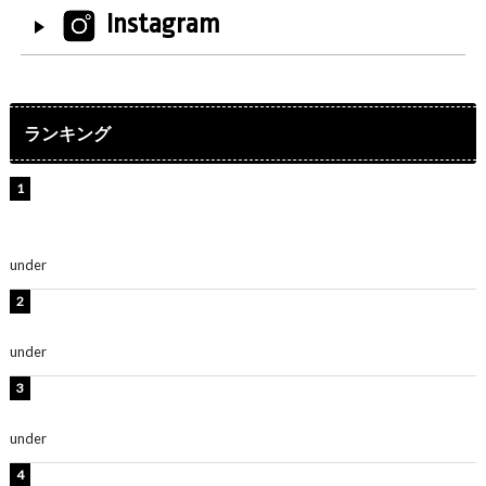
Instagram
ランキング
【インタビュー】堀内まり菜＆宮本佳林＆杏ジュリア＆
及川結依「みんなでどこまで高い到達点を目指せるかす
ごく楽しみです！」『スクールアイドルミュージカル』
under
ENTERTAINMENT
横野すみれ、ビキニ姿のグラビアショット公開！「美し
い」「スタイル最高！」
under
ENTERTAINMENT
板野友美、神スタイルのビキニショット公開！「スタイ
ルレベチすぎてやばい」
under
ENTERTAINMENT
岡田紗佳、美ボディ全開のグラビアショット公開！「撃