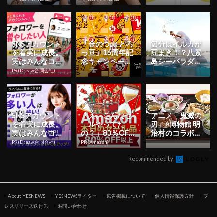
好調
朝まで絶好調！
い』が付いて期
間限定で新...
SNSアカウント
「金のつぶ とろ
節分はイルカが
を着実に成長。
っ豆」16周年記
豆まき！？八景
実はみんなココ
念キャンペーン
島シーパラダイ
使ってます。
開催！WEB 動画
スにて開催
PR(Dreaw合同会社)
も公開 | YE...
SNSアカウント
「え、こんなセ
アニメ「鬼滅の
を着実に成長。
ールやってた
刃」×博物館 明
実はみんなココ
の？」80％OFF
治村のコラボイ
使ってます。
以上が続々登
ベントが3月7日
PR(Dreaw合同会社)
PR(Amazon)
場！Amazonの本
より開催！ufot
気が...
a...
Recommended by
About YESNEWS
YESNEWSライター
広告掲載について
個人情報保護方針
プ
レスリリース送付先
お問い合わせ