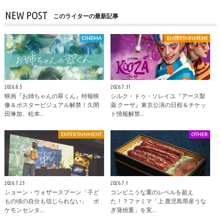
NEW POST
このライターの最新記事
CINEMA
ENTERTAINMENT
2026.8.5
2026.7.31
映画『お姉ちゃんの翠くん』特報映
シルク・ドゥ・ソレイユ『アース製
像＆ポスタービジュアル解禁！久間
薬 クーザ』東京公演の日程＆チケッ
田琳加、松本…
ト情報解禁…
ENTERTAINMENT
OTHER
2026.7.23
2026.7.1
ショーン・ウォザースプーン「子ど
コンビニうな重のレベルを超え
もの頃の自分も信じられない」 ポ
た！？ファミマ「上 鹿児島県産うな
ケモンセンタ…
ぎ蒲焼重」を実…