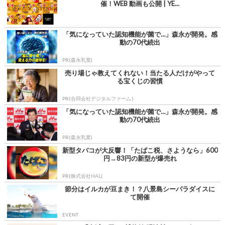
催！WEB 動画も公開 | YE...
「気になっていた認知機能が菌で…」森永が開発。感
動の70代続出
PR(森永乳業)
売り場じゃ教えてくれない！当たる人だけがやって
る宝くじの習慣
PR(合同会社デジタルファーム )
「気になっていた認知機能が菌で…」森永が開発。感
動の70代続出
PR(森永乳業)
新型タバコが大反響！「たばこ税、さようなら」600
円→83円の新型が爆売れ
PR(株式会社HAL)
節分はイルカが豆まき！？八景島シーパラダイスに
て開催
EVENT