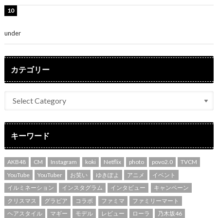
吉川愛、艶やかな浴衣姿公開！「綺麗すぎ」「とっても
素敵」
under
ENTERTAINMENT
カテゴリー
キーワード
AKB48
CM
Instagram
koki
Netflix
photo
povo2.0
TVCM
YouTube
YouTuber
お笑い
ゆきぽよ
アニメ
イベント
イルミネーション
インスタグラム
インタビュー
キャンペーン
クリスマス
グラビア
コラボ
ファミマ
ファミリーマート
ヘアスタイル
マギー
モデル
レビュー
ローラ
乃木坂46